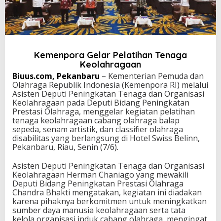
n
g
k
a
t
k
Kemenpora Gelar Pelatihan Tenaga
a
Keolahragaan
n
Biuus.com, Pekanbaru
– Kementerian Pemuda dan
S
Olahraga Republik Indonesia (Kemenpora RI) melalui
D
Asisten Deputi Peningkatan Tenaga dan Organisasi
M
Keolahragaan pada Deputi Bidang Peningkatan
K
Prestasi Olahraga, menggelar kegiatan pelatihan
e
tenaga keolahragaan cabang olahraga balap
o
sepeda, senam artistik, dan classifier olahraga
l
disabilitas yang berlangsung di Hotel Swiss Belinn,
a
Pekanbaru, Riau, Senin (7/6).
h
r
Asisten Deputi Peningkatan Tenaga dan Organisasi
a
Keolahragaan Herman Chaniago yang mewakili
g
Deputi Bidang Peningkatan Prestasi Olahraga
a
Chandra Bhakti mengatakan, kegiatan ini diadakan
a
karena pihaknya berkomitmen untuk meningkatkan
n
sumber daya manusia keolahragaan serta tata
kelola organisasi induk cabang olahraga, mengingat