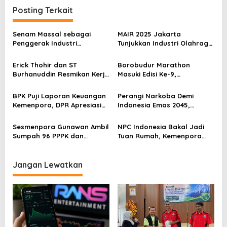
a
Posting Terkait
s
Senam Massal sebagai
MAIR 2025 Jakarta
i
Penggerak Industri
Tunjukkan Industri Olahraga
p
Olahraga: Momentum ISS
Jadi Mesin Ekonomi Baru
2025 untuk Ekonomi
Erick Thohir dan ST
Borobudur Marathon
o
Nasional
Burhanuddin Resmikan Kerja
Masuki Edisi Ke-9,
s
Sama Tata Kelola Hukum
Pemerintah Siap Perkuat
Program Pemuda dan
Kolaborasi
BPK Puji Laporan Keuangan
Perangi Narkoba Demi
Olahraga
Kemenpora, DPR Apresiasi
Indonesia Emas 2045,
Kinerja Menpora Dito
Kemenpora Gandeng BNN
Sesmenpora Gunawan Ambil
NPC Indonesia Bakal Jadi
Sumpah 96 PPPK dan
Tuan Rumah, Kemenpora
Serahkan SK Kepada 52
Kucurkan Bantuan Dana
CPNS
Tahap II
Jangan Lewatkan