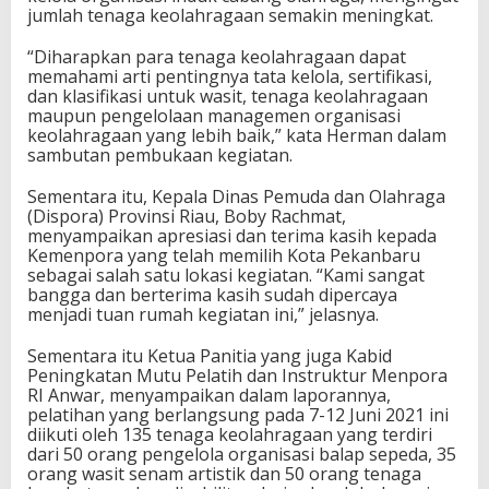
jumlah tenaga keolahragaan semakin meningkat.
“Diharapkan para tenaga keolahragaan dapat
memahami arti pentingnya tata kelola, sertifikasi,
dan klasifikasi untuk wasit, tenaga keolahragaan
maupun pengelolaan managemen organisasi
keolahragaan yang lebih baik,” kata Herman dalam
sambutan pembukaan kegiatan.
Sementara itu, Kepala Dinas Pemuda dan Olahraga
(Dispora) Provinsi Riau, Boby Rachmat,
menyampaikan apresiasi dan terima kasih kepada
Kemenpora yang telah memilih Kota Pekanbaru
sebagai salah satu lokasi kegiatan. “Kami sangat
bangga dan berterima kasih sudah dipercaya
menjadi tuan rumah kegiatan ini,” jelasnya.
Sementara itu Ketua Panitia yang juga Kabid
Peningkatan Mutu Pelatih dan Instruktur Menpora
RI Anwar, menyampaikan dalam laporannya,
pelatihan yang berlangsung pada 7-12 Juni 2021 ini
diikuti oleh 135 tenaga keolahragaan yang terdiri
dari 50 orang pengelola organisasi balap sepeda, 35
orang wasit senam artistik dan 50 orang tenaga