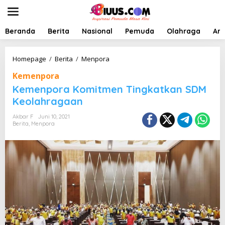
L
e
w
a
Beranda
Berita
Nasional
Pemuda
Olahraga
Art
t
i
k
K
Homepage
/
Berita
/
Menpora
e
e
Kemenpora
k
m
o
e
Kemenpora Komitmen Tingkatkan SDM
n
n
Keolahragaan
t
p
e
o
Akbar F
Juni 10, 2021
n
r
Berita
,
Menpora
a
K
o
m
i
t
m
e
n
T
i