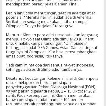
a
mendapatkan perak,” jelas Klemen Tinal.
d
e
Lebih lanjut dia menuturkan, saat ini ada tiga atlet
T
potensial. “Mereka hari ini sudah ada di Amerika
o
Serikat dan sedang melakukan latihan sampai
k
Olimpiade Tokyo berjalan,” terangnya.
y
o
Menurut Klemen para atlet tersebut akan langsung
menuju Tokyo saat Olimpiade dimulai 23 Juli nanti
untuk melakukan pertandingan. “Olimpiade ini
tertinggi sesudah SEA Games, Asian Games, tingkat
tingginya ini Olimpiade. Kita bisa menyumbangkan
emas buat Indonesia,” tukasnya.
“Jadi kami minta doa dari semua rakyat Indonesia,
sehingga sukses di olimpiade,” tambahnya.
Diketahui, kedatangan Kelemen Tinal di Kemenpora
untuk melaporkan terkait persiapan
penyelenggaraan Pekan Olahraga Nasional (PON)
XX yang akan digelar di Papua, 2 – 15 Oktober 2021
nanti. Pada kesempatan ini, Klemen memastikan
bahwa persiapan sudah hampir 100 persen
terutama terkait pembangunan venue dan tempat