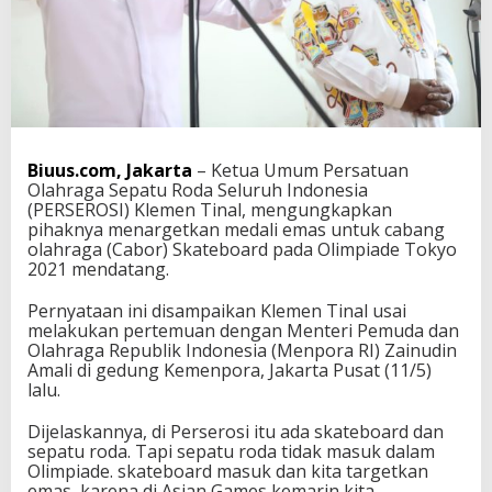
e
t
k
a
n
M
e
d
Biuus.com, Jakarta
– Ketua Umum Persatuan
a
Olahraga Sepatu Roda Seluruh Indonesia
l
(PERSEROSI) Klemen Tinal, mengungkapkan
i
pihaknya menargetkan medali emas untuk cabang
E
olahraga (Cabor) Skateboard pada Olimpiade Tokyo
m
2021 mendatang.
a
s
P
Pernyataan ini disampaikan Klemen Tinal usai
a
melakukan pertemuan dengan Menteri Pemuda dan
d
Olahraga Republik Indonesia (Menpora RI) Zainudin
a
Amali di gedung Kemenpora, Jakarta Pusat (11/5)
O
lalu.
l
i
Dijelaskannya, di Perserosi itu ada skateboard dan
m
sepatu roda. Tapi sepatu roda tidak masuk dalam
p
Olimpiade. skateboard masuk dan kita targetkan
i
emas, karena di Asian Games kemarin kita