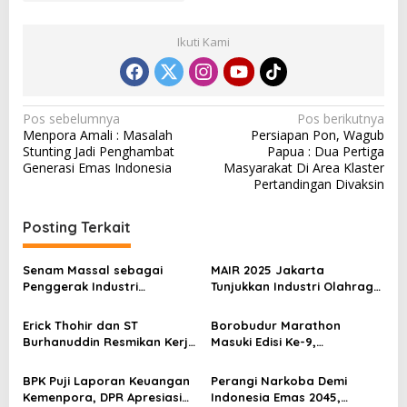
Ikuti Kami
N
Pos sebelumnya
Pos berikutnya
Menpora Amali : Masalah
Persiapan Pon, Wagub
a
Stunting Jadi Penghambat
Papua : Dua Pertiga
v
Generasi Emas Indonesia
Masyarakat Di Area Klaster
Pertandingan Divaksin
i
g
Posting Terkait
a
s
Senam Massal sebagai
MAIR 2025 Jakarta
Penggerak Industri
Tunjukkan Industri Olahraga
i
Olahraga: Momentum ISS
Jadi Mesin Ekonomi Baru
p
2025 untuk Ekonomi
Erick Thohir dan ST
Borobudur Marathon
Nasional
Burhanuddin Resmikan Kerja
Masuki Edisi Ke-9,
o
Sama Tata Kelola Hukum
Pemerintah Siap Perkuat
s
Program Pemuda dan
Kolaborasi
BPK Puji Laporan Keuangan
Perangi Narkoba Demi
Olahraga
Kemenpora, DPR Apresiasi
Indonesia Emas 2045,