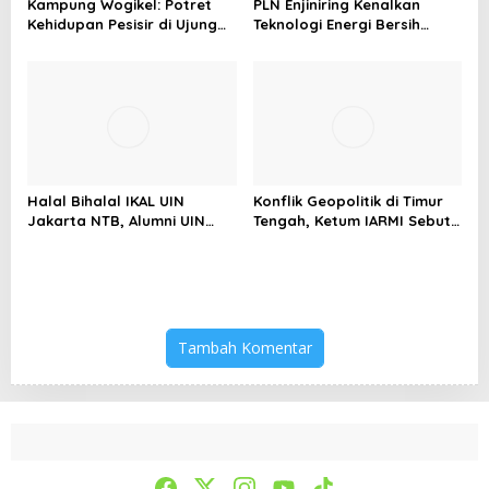
Kampung Wogikel: Potret
PLN Enjiniring Kenalkan
Kehidupan Pesisir di Ujung
Teknologi Energi Bersih
Selatan Papua yang
kepada Pelajar Jakarta
Bertahan di Tengah
Keterbatasan
Halal Bihalal IKAL UIN
Konflik Geopolitik di Timur
Jakarta NTB, Alumni UIN
Tengah, Ketum IARMI Sebut
Jakarta Adalah Aset
Alumni Menwa Harus Ambil
Strategis
Peran Strategis
Tambah Komentar