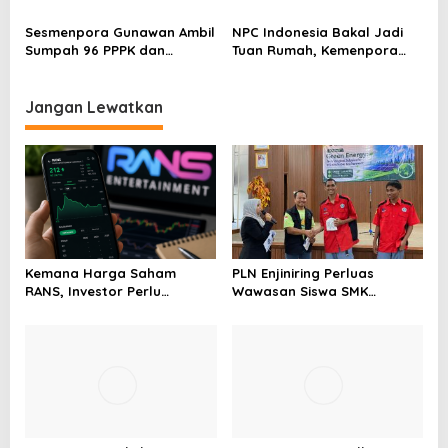
Kinerja Menpora Dito
Kemenpora Gandeng BNN
Sesmenpora Gunawan Ambil
NPC Indonesia Bakal Jadi
Sumpah 96 PPPK dan
Tuan Rumah, Kemenpora
Serahkan SK Kepada 52
Kucurkan Bantuan Dana
CPNS
Tahap II
Jangan Lewatkan
Kemana Harga Saham
PLN Enjiniring Perluas
RANS, Investor Perlu
Wawasan Siswa SMK
Cermati Fundamental dan
tentang Tantangan
Menghindari Spekulasi
Perubahan Iklim
Berlebihan