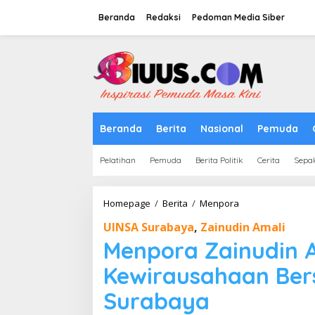
Lewati
ke
Beranda
Redaksi
Pedoman Media Siber
konten
tutup
Beranda
Berita
Nasional
Pemuda
Pelatihan
Pemuda
Berita Politik
Cerita
Sepa
Menpora
Homepage
/
Berita
/
Menpora
Zainudin
UINSA Surabaya
,
Zainudin Amali
Amali
Buka
Menpora Zainudin 
Kuliah
Umum
Kewirausahaan Be
Kewirausahaan
Bersama
Surabaya
Mahasiwa