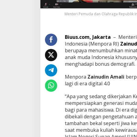
Menteri Pemuda dan Olahraga Republik Ind
Biuus.com, Jakarta
– Menteri 
Indonesia (Menpora RI)
Zainud
berupaya menumbuhkan minat 
anak muda Indonesia khususn
menghadapi bonus demografi.
Menpora
Zainudin Amali
berpe
lagi di era digital 4.0
“Apa yang sedang dikerjakan 
mempersiapkan generasi muda,
bagi para mahasiswa. Di era digi
dibekali dengan pengetahuan a
tambahan bekal seperti jiwa k
saat membuka kuliah kewiraus
Islam Negeri Sunan Ampel (UINS