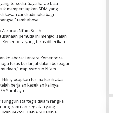
yang tersedia. Saya harap bisa
 untuk mempersiapkan SDM yang
di kawah candradimuka bagi
bangsa,” tambahnya.
Asrorun Ni’am Soleh
usahaan pemuda ini menjadi salah
as Kemenpora yang terus diberikan
dan kolaborasi antara Kemenpora
oga terus berlanjut dalam berbagai
udaan,”ucap Asrorun Ni’am.
Hilmy ucapkan terima kasih atas
elah berjalan kesekian kalinya
SA Surabaya.
 sungguh startegis dalam rangka
m-program dan kegiatan yang
” ucap Rektor UINSA Surabaya