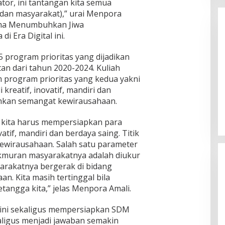
ator, ini tantangan kita semua
 dan masyarakat),” urai Menpora
ema Menumbuhkan Jiwa
 Era Digital ini.
program prioritas yang dijadikan
an dari tahun 2020-2024. Kuliah
 program prioritas yang kedua yakni
Tegaskan TNI
Menko Zulhas Tegaskan KDKMP
reatif, inovatif, mandiri dan
h Kunci
sebagai Strategi Kedaulatan
hkan semangat kewirausahaan.
hanan
Pangan dan Digitalisasi Desa
|
September 13, 2025
Di Berita, Menpora, Politik
|
September 4, 2025
 kita harus mempersiapkan para
atif, mandiri dan berdaya saing. Titik
wirausahaan. Salah satu parameter
kmuran masyarakatnya adalah diukur
arakatnya bergerak di bidang
n. Kita masih tertinggal bila
tangga kita,” jelas Menpora Amali.
 ini sekaligus mempersiapkan SDM
ligus menjadi jawaban semakin