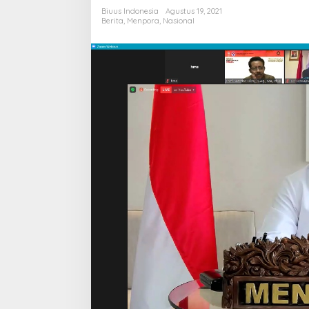
UINSA
Biuus Indonesia
Agustus 19, 2021
Surabaya
Berita
,
Menpora
,
Nasional