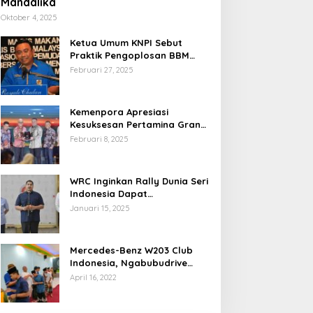
Mandalika
Oktober 4, 2025
Ketua Umum KNPI Sebut
Praktik Pengoplosan BBM
Cederai Kepercayaan
Februari 27, 2025
Masyarakat
Kemenpora Apresiasi
Kesuksesan Pertamina Grand
Prix of Indonesia 2024
Februari 8, 2025
WRC Inginkan Rally Dunia Seri
Indonesia Dapat
Terselenggara 2026
Januari 15, 2025
Mendatang
Mercedes-Benz W203 Club
Indonesia, Ngabubudrive
Ramadhan 2022
April 16, 2022