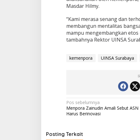
Masdar Hilmy.
“Kami merasa senang dan ter
membangun mentalitas bangsa
mampu mengembangkan etos en
tambahnya Rektor UINSA Surab
kemenpora
UINSA Surabaya
I
Navigasi
Pos sebelumnya
Menpora Zainudin Amali Sebut ASN
pos
Harus Berinovasi
Posting Terkait