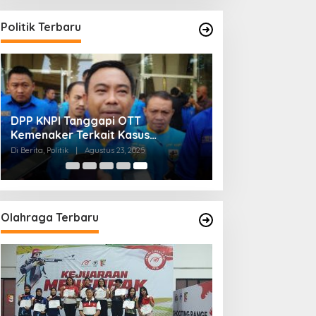
Politik Terbaru
DPP KNPI Tanggapi OTT
Kemenaker Terkait Kasus
Pemerasan dan Korupsi
Di Berita, Politik
|
Agustus 23, 2025
Olahraga Terbaru