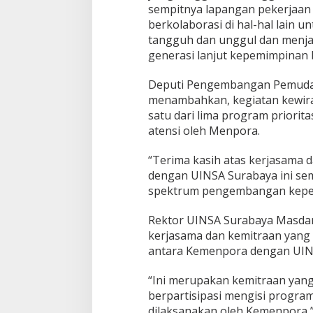
sempitnya lapangan pekerjaan 
berkolaborasi di hal-hal lain
tangguh dan unggul dan menja
generasi lanjut kepemimpinan 
Deputi Pengembangan Pemuda 
menambahkan, kegiatan kewira
satu dari lima program priorit
atensi oleh Menpora.
“Terima kasih atas kerjasama 
dengan UINSA Surabaya ini sem
spektrum pengembangan kepem
Rektor UINSA Surabaya Masdar 
kerjasama dan kemitraan yang t
antara Kemenpora dengan UIN
“Ini merupakan kemitraan yang
berpartisipasi mengisi progra
dilaksanakan oleh Kemenpora,