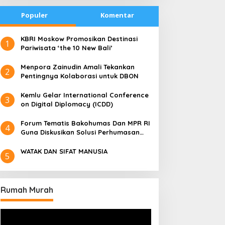
Populer
Komentar
​KBRI Moskow Promosikan Destinasi
1
Pariwisata ‘the 10 New Bali’
​Menpora Zainudin Amali Tekankan
2
Pentingnya Kolaborasi untuk DBON
​Kemlu Gelar International Conference
3
on Digital Diplomacy (ICDD)
Forum Tematis Bakohumas Dan MPR RI
4
Guna Diskusikan Solusi Perhumasan
Juga Tuk Perkuat Lembaga Masing –
Masing
WATAK DAN SIFAT MANUSIA
5
Rumah Murah
Pemutar
Video