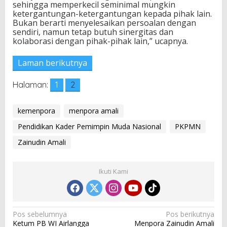
sehingga memperkecil seminimal mungkin
d
ketergantungan-ketergantungan kepada pihak lain.
a
Bukan berarti menyelesaikan persoalan dengan
N
sendiri, namun tetap butuh sinergitas dan
a
kolaborasi dengan pihak-pihak lain,” ucapnya.
s
i
Laman berikutnya
o
n
a
Halaman:
1
2
l
kemenpora
menpora amali
Pendidikan Kader Pemimpin Muda Nasional
PKPMN
Zainudin Amali
Ikuti Kami
N
Pos sebelumnya
Pos berikutnya
Ketum PB WI Airlangga
Menpora Zainudin Amali