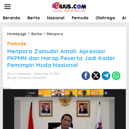
L
e
w
a
Beranda
Berita
Nasional
Pemuda
Olahraga
Art
t
i
k
M
Homepage
/
Berita
/
Menpora
e
e
Pemuda
k
n
o
p
Menpora Zainudin Amali: Apresiasi
n
o
PKPMN dan Harap Peserta Jadi Kader
t
r
Pemimpin Muda Nasional
e
a
n
Z
Biuus Indonesia
Desember 8, 2021
a
Berita
,
Menpora
,
Nasional
i
n
u
d
i
n
A
m
a
l