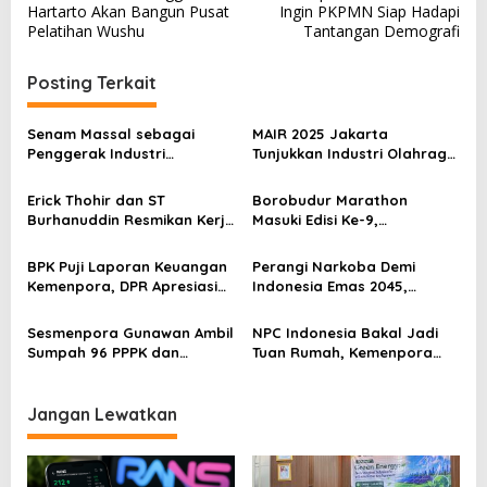
a
Hartarto Akan Bangun Pusat
Ingin PKPMN Siap Hadapi
v
Pelatihan Wushu
Tantangan Demografi
i
Posting Terkait
g
a
Senam Massal sebagai
MAIR 2025 Jakarta
s
Penggerak Industri
Tunjukkan Industri Olahraga
Olahraga: Momentum ISS
Jadi Mesin Ekonomi Baru
i
2025 untuk Ekonomi
Erick Thohir dan ST
Borobudur Marathon
p
Nasional
Burhanuddin Resmikan Kerja
Masuki Edisi Ke-9,
Sama Tata Kelola Hukum
Pemerintah Siap Perkuat
o
Program Pemuda dan
Kolaborasi
BPK Puji Laporan Keuangan
Perangi Narkoba Demi
s
Olahraga
Kemenpora, DPR Apresiasi
Indonesia Emas 2045,
Kinerja Menpora Dito
Kemenpora Gandeng BNN
Sesmenpora Gunawan Ambil
NPC Indonesia Bakal Jadi
Sumpah 96 PPPK dan
Tuan Rumah, Kemenpora
Serahkan SK Kepada 52
Kucurkan Bantuan Dana
CPNS
Tahap II
Jangan Lewatkan