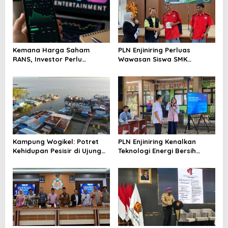
Kemana Harga Saham
PLN Enjiniring Perluas
RANS, Investor Perlu
Wawasan Siswa SMK
Cermati Fundamental dan
tentang Tantangan
Menghindari Spekulasi
Perubahan Iklim
Berlebihan
Kampung Wogikel: Potret
PLN Enjiniring Kenalkan
Kehidupan Pesisir di Ujung
Teknologi Energi Bersih
Selatan Papua yang
kepada Pelajar Jakarta
Bertahan di Tengah
Keterbatasan