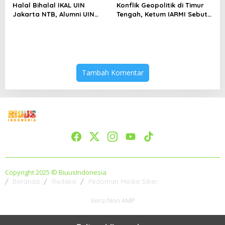
Halal Bihalal IKAL UIN
Konflik Geopolitik di Timur
Jakarta NTB, Alumni UIN
Tengah, Ketum IARMI Sebut
Jakarta Adalah Aset
Alumni Menwa Harus Ambil
Strategis
Peran Strategis
Tambah Komentar
Copyright 2025 © BiuusIndonesia
Beranda
Redaksi
Pedoman Media Siber
Versi Non AMP