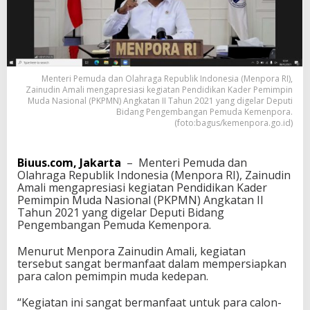
i
:
A
p
r
e
Menteri Pemuda dan Olahraga Republik Indonesia (Menpora RI),
s
Zainudin Amali mengapresiasi kegiatan Pendidikan Kader Pemimpin
i
Muda Nasional (PKPMN) Angkatan II Tahun 2021 yang digelar Deputi
a
Bidang Pengembangan Pemuda Kemenpora.
s
(foto:bagus/kemenpora.go.id)
i
P
K
Biuus.com, Jakarta
– Menteri Pemuda dan
P
Olahraga Republik Indonesia (Menpora RI), Zainudin
M
Amali mengapresiasi kegiatan Pendidikan Kader
N
Pemimpin Muda Nasional (PKPMN) Angkatan II
d
Tahun 2021 yang digelar Deputi Bidang
a
Pengembangan Pemuda Kemenpora.
n
H
Menurut Menpora Zainudin Amali, kegiatan
a
tersebut sangat bermanfaat dalam mempersiapkan
r
para calon pemimpin muda kedepan.
a
p
“Kegiatan ini sangat bermanfaat untuk para calon-
P