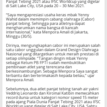
Panjat Tebing 2021 atau IFSC Worldcup yang digelar
di Salt Lake City, USA pada 20 – 30 Mei 2021.
“Saya mengapresiasi usaha keras mbak Yenny
Wahid dalam memimpin cabang olahraga (Cabor)
panjat tebing. Sehingga para atletnya dapat
mengharumkan nama bangsa di kancah
internasional,” kata Menpora Amali di Jakarta,
Minggu (30/5).
Dirinya, mengungkapkan cabor ini merupakan salah
satu cabor unggulan dalam Grand Design Olahraga
Nasional yang ditargetkan untuk meraih prestasi di
setiap olimpiade. “Tangan dingin mbak Yenny
sebagai Ketum PB FPTI sudah membuktikan
pembinaan atlet yang terencana dan
berkesinambungan. Sebagai Menpora Saya sangat
terbantu dan berterimakasih kepada beliau,” ujar
Menpora Amali.
Sebelumnya, dua atlet panjat tebing tanah air yakni
Veddriq Leonardo dan Kiromal Katibin memecahkan
record dunia untuk kategori nomor speed 15 meter
pada ajang Piala Dunia Panjat Tebing 2021 atau IFSC
Worldcup yang digelar di Salt Lake City, USA, Sabtu