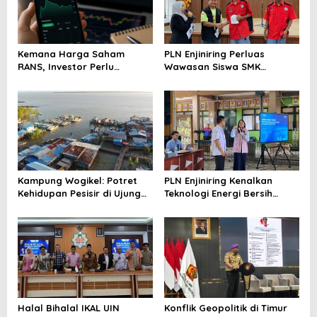
Kemana Harga Saham
PLN Enjiniring Perluas
RANS, Investor Perlu
Wawasan Siswa SMK
Cermati Fundamental dan
tentang Tantangan
Menghindari Spekulasi
Perubahan Iklim
Berlebihan
Kampung Wogikel: Potret
PLN Enjiniring Kenalkan
Kehidupan Pesisir di Ujung
Teknologi Energi Bersih
Selatan Papua yang
kepada Pelajar Jakarta
Bertahan di Tengah
Keterbatasan
Halal Bihalal IKAL UIN
Konflik Geopolitik di Timur