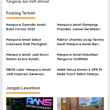
v
Pangarep dan Raffi Ahmad
i
Posting Terkait
g
a
Menpora Zainudin Amali
Menpora Amali Dampingi
s
Buka Fornas 2022
Presiden Jokowi Serahkan
Bonus Atlet Peraih Medali
i
SEA Games 2021
Menpora Amali Sebut
Rektor Uhamka Ucap Terima
p
Indonesia Raih Peringkat
Kasih Menpora Amali Beri
Tiga SEA Games
Wawasan Baru ke Uhamka
o
Menpora Amali Jadi Kunci
Menpora Amali Kukuhkan
s
Dalam Acara Kuliah
Pengurus IGORNAS
Universitas Muhammadiyah
DBON Lahir: Menpora Amali
Wakil Ketua Komisi X DPR RI
Jadi Inspirasi Generasi
Dede Yusuf Sebut Kinerja
Muda Indonesia
Kemenpora Patut Dicontoh
Jangan Lewatkan