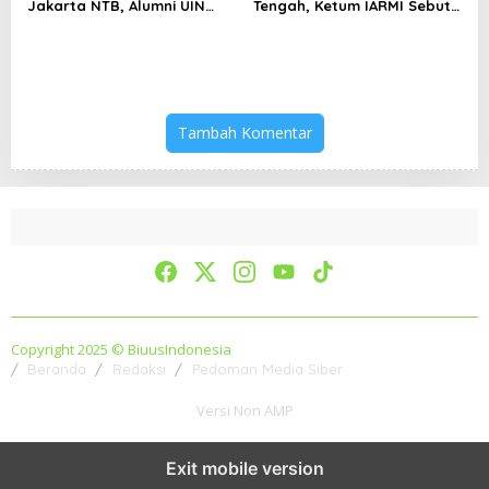
Jakarta NTB, Alumni UIN
Tengah, Ketum IARMI Sebut
Jakarta Adalah Aset
Alumni Menwa Harus Ambil
Strategis
Peran Strategis
Tambah Komentar
Copyright 2025 © BiuusIndonesia
Beranda
Redaksi
Pedoman Media Siber
Versi Non AMP
Exit mobile version