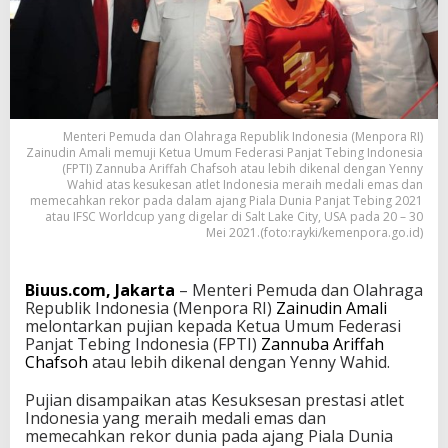
i
n
a
n
Y
e
n
i
Menteri Pemuda dan Olahraga Republik Indonesia (Menpora RI)
Zainudin Amali memuji Ketua Umum Federasi Panjat Tebing Indonesia
W
(FPTI) Zannuba Ariffah Chafsoh atau lebih dikenal dengan Yenny
a
Wahid atas kesukesan atlet Indonesia meraih medali emas dan
h
memecahkan rekor pada dalam ajang Piala Dunia Panjat Tebing 2021
i
atau IFSC Worldcup yang digelar di Salt Lake City, USA pada 20 – 30
d
Mei 2021.(foto:rayki/kemenpora.go.id)
d
i
F
Biuus.com, Jakarta
– Menteri Pemuda dan Olahraga
P
Republik Indonesia (Menpora RI)
Zainudin Amali
T
melontarkan pujian kepada Ketua Umum Federasi
I
Panjat Tebing Indonesia (FPTI)
Zannuba Ariffah
Chafsoh
atau lebih dikenal dengan Yenny Wahid.
Pujian disampaikan atas Kesuksesan prestasi atlet
Indonesia yang meraih medali emas dan
memecahkan rekor dunia pada ajang Piala Dunia