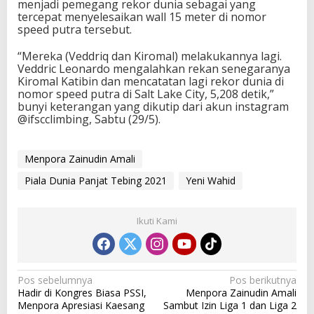
menjadi pemegang rekor dunia sebagai yang
tercepat menyelesaikan wall 15 meter di nomor
speed putra tersebut.
“Mereka (Veddriq dan Kiromal) melakukannya lagi.
Veddric Leonardo mengalahkan rekan senegaranya
Kiromal Katibin dan mencatatan lagi rekor dunia di
nomor speed putra di Salt Lake City, 5,208 detik,”
bunyi keterangan yang dikutip dari akun instagram
@ifscclimbing, Sabtu (29/5).
Menpora Zainudin Amali
Piala Dunia Panjat Tebing 2021
Yeni Wahid
Ikuti Kami
N
Pos sebelumnya
Pos berikutnya
Hadir di Kongres Biasa PSSI,
Menpora Zainudin Amali
a
Menpora Apresiasi Kaesang
Sambut Izin Liga 1 dan Liga 2