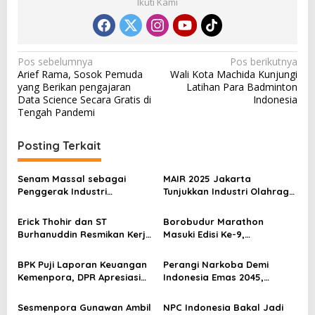
Ikuti Kami
N
Pos sebelumnya
Pos berikutnya
Arief Rama, Sosok Pemuda
Wali Kota Machida Kunjungi
a
yang Berikan pengajaran
Latihan Para Badminton
v
Data Science Secara Gratis di
Indonesia
Tengah Pandemi
i
g
Posting Terkait
a
s
Senam Massal sebagai
MAIR 2025 Jakarta
Penggerak Industri
Tunjukkan Industri Olahraga
i
Olahraga: Momentum ISS
Jadi Mesin Ekonomi Baru
p
2025 untuk Ekonomi
Erick Thohir dan ST
Borobudur Marathon
Nasional
Burhanuddin Resmikan Kerja
Masuki Edisi Ke-9,
o
Sama Tata Kelola Hukum
Pemerintah Siap Perkuat
s
Program Pemuda dan
Kolaborasi
BPK Puji Laporan Keuangan
Perangi Narkoba Demi
Olahraga
Kemenpora, DPR Apresiasi
Indonesia Emas 2045,
Kinerja Menpora Dito
Kemenpora Gandeng BNN
Sesmenpora Gunawan Ambil
NPC Indonesia Bakal Jadi