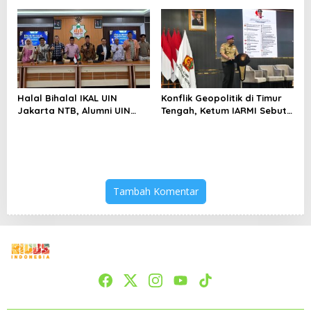
Bertahan di Tengah
Keterbatasan
Halal Bihalal IKAL UIN
Konflik Geopolitik di Timur
Jakarta NTB, Alumni UIN
Tengah, Ketum IARMI Sebut
Jakarta Adalah Aset
Alumni Menwa Harus Ambil
Strategis
Peran Strategis
Tambah Komentar