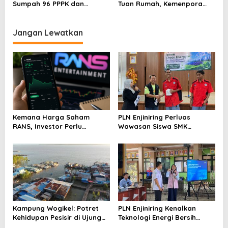
Sumpah 96 PPPK dan
Tuan Rumah, Kemenpora
Serahkan SK Kepada 52
Kucurkan Bantuan Dana
CPNS
Tahap II
Jangan Lewatkan
Kemana Harga Saham
PLN Enjiniring Perluas
RANS, Investor Perlu
Wawasan Siswa SMK
Cermati Fundamental dan
tentang Tantangan
Menghindari Spekulasi
Perubahan Iklim
Berlebihan
Kampung Wogikel: Potret
PLN Enjiniring Kenalkan
Kehidupan Pesisir di Ujung
Teknologi Energi Bersih
Selatan Papua yang
kepada Pelajar Jakarta