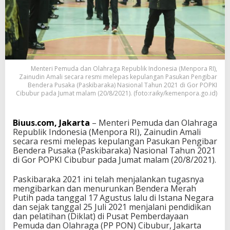
p
a
s
K
e
p
u
Menteri Pemuda dan Olahraga Republik Indonesia (Menpora RI),
l
Zainudin Amali secara resmi melepas kepulangan Pasukan Pengibar
a
Bendera Pusaka (Paskibaraka) Nasional Tahun 2021 di Gor POPKI
n
Cibubur pada Jumat malam (20/8/2021). (foto:raiky/kemenpora.go.id)
g
a
n
Biuus.com, Jakarta
– Menteri Pemuda dan Olahraga
P
Republik Indonesia (Menpora RI), Zainudin Amali
a
secara resmi melepas kepulangan Pasukan Pengibar
s
Bendera Pusaka (Paskibaraka) Nasional Tahun 2021
k
di Gor POPKI Cibubur pada Jumat malam (20/8/2021).
i
b
Paskibaraka 2021 ini telah menjalankan tugasnya
r
mengibarkan dan menurunkan Bendera Merah
a
Putih pada tanggal 17 Agustus lalu di Istana Negara
k
dan sejak tanggal 25 Juli 2021 menjalani pendidikan
a
dan pelatihan (Diklat) di Pusat Pemberdayaan
2
Pemuda dan Olahraga (PP PON) Cibubur, Jakarta
0