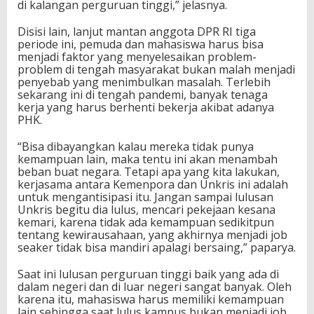
di kalangan perguruan tinggi,” jelasnya.
Disisi lain, lanjut mantan anggota DPR RI tiga
periode ini, pemuda dan mahasiswa harus bisa
menjadi faktor yang menyelesaikan problem-
problem di tengah masyarakat bukan malah menjadi
penyebab yang menimbulkan masalah. Terlebih
sekarang ini di tengah pandemi, banyak tenaga
kerja yang harus berhenti bekerja akibat adanya
PHK.
“Bisa dibayangkan kalau mereka tidak punya
kemampuan lain, maka tentu ini akan menambah
beban buat negara. Tetapi apa yang kita lakukan,
kerjasama antara Kemenpora dan Unkris ini adalah
untuk mengantisipasi itu. Jangan sampai lulusan
Unkris begitu dia lulus, mencari pekejaan kesana
kemari, karena tidak ada kemampuan sedikitpun
tentang kewirausahaan, yang akhirnya menjadi job
seaker tidak bisa mandiri apalagi bersaing,” paparya.
Saat ini lulusan perguruan tinggi baik yang ada di
dalam negeri dan di luar negeri sangat banyak. Oleh
karena itu, mahasiswa harus memiliki kemampuan
lain sehingga saat lulus kampus bukan menjadi job