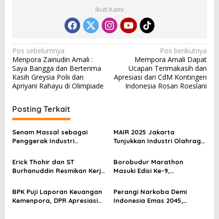
Ikuti Kami
N
Pos sebelumnya
Pos berikutnya
Menpora Zainudin Amali :
Mempora Amali Dapat
a
Saya Bangga dan Berterima
Ucapan Terimakasih dan
v
Kasih Greysia Polii dan
Apresiasi dari CdM Kontingen
Apriyani Rahayu di Olimpiade
Indonesia Rosan Roeslani
i
g
Posting Terkait
a
s
Senam Massal sebagai
MAIR 2025 Jakarta
Penggerak Industri
Tunjukkan Industri Olahraga
i
Olahraga: Momentum ISS
Jadi Mesin Ekonomi Baru
p
2025 untuk Ekonomi
Erick Thohir dan ST
Borobudur Marathon
Nasional
Burhanuddin Resmikan Kerja
Masuki Edisi Ke-9,
o
Sama Tata Kelola Hukum
Pemerintah Siap Perkuat
s
Program Pemuda dan
Kolaborasi
BPK Puji Laporan Keuangan
Perangi Narkoba Demi
Olahraga
Kemenpora, DPR Apresiasi
Indonesia Emas 2045,
Kinerja Menpora Dito
Kemenpora Gandeng BNN