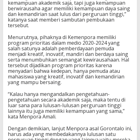
kemampuan akademik saja, tapi juga kemampuan
d
berwirausaha agar memiliki kemampuan daya saing
a
dan kemandirian saat lulus dari perguruan tinggi,”
S
katanya saat memberi sambutan pembukaan
e
tersebut.
c
a
Menurutnya, pihaknya di Kemenpora memiliki
r
program prioritas dalam medio 2020-2024 yang
a
salah satunya adalah pemberdayaan pemuda
V
menjadi kreatif, inovatif, mandiri dan berdaya saing
i
serta menumbuhkan semangat kewirausahaan. Hal
r
tersebut dijadikan program prioritas karena
t
menyadari bahwa kedepan, hanya pemuda atau
u
mahasiswa yang kreatif, inovatif dan kemandirian
a
yang mampu bersaing.
l
“Kalau hanya mengandalkan pengetahuan-
pengetahuan secara akademik saja, maka tentu di
luar sana para lulusan-lulusan perguruan tinggi
lainnya itu juga memiliki kemampuan yang sama,”
kata Menpora Amali.
Dengan demikian, lanjut Menpora asal Gorontalo ini,
harus ada yang membedakannya lulusan satu
perguruan tinggi dengan yang lainnya yaitu mereka