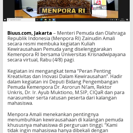
k
a
K
u
l
i
Biuus.com, Jakarta
– Menteri Pemuda dan Olahraga
a
Republik Indonesia (Menpora RI) Zainudin Amali
h
secara resmi membuka kegiatan Kuliah
K
Kewirausahaan Pemuda yang diselenggarakan
e
Kemenpora RI bersama Universitas Krisnadwipayana
w
secara virtual, Rabu (4/8) pagi.
i
r
Kegiatan ini mengangkat tema “Peran Penting
a
Kreativitas dan Inovasi Dalam Kewirausahan”. Hadir
u
dalam kegiatan ini Deputi Bidang Pengembangan
s
Pemuda Kemenpora Dr. Asrorun Ni’am, Rektor
a
Unkris, Dr. Ir. Ayub Muktiono, M.SIP, CIQaR dan para
h
narasumber serta ratusan peserta dari kalangan
a
mahasiswa.
a
n
Menpora Amali menekankan pentingnya
P
menumbuhkan kewirausahaan di kalangan pemuda
e
khususnya mahasiswa di perguruan tinggi. “Kami
m
tidak ingin mahasiswa hanya dibekali dengan
u