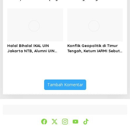
Selatan Papua yang
kepada Pelajar Jakarta
Bertahan di Tengah
Keterbatasan
Halal Bihalal IKAL UIN
Konflik Geopolitik di Timur
Jakarta NTB, Alumni UIN
Tengah, Ketum IARMI Sebut
Jakarta Adalah Aset
Alumni Menwa Harus Ambil
Strategis
Peran Strategis
Tambah Komentar