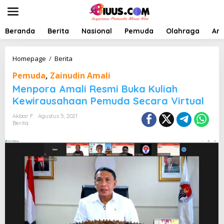
L
e
w
a
Beranda
Berita
Nasional
Pemuda
Olahraga
Art
t
i
k
M
Homepage
/
Berita
e
e
Pemuda
,
Zainudin Amali
k
n
o
p
Menpora Amali Resmi Buka Kuliah
n
o
Kewirausahaan Pemuda Secara Virtual
t
r
e
a
Akbar F
Agustus 5, 2021
n
A
Berita
m
a
l
i
R
e
s
m
i
B
u