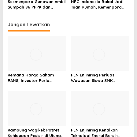
Sesmenpora Gunawan Ambil
NPC Indonesia Bakal Jadi
Sumpah 96 PPPK dan
Tuan Rumah, Kemenpora
Serahkan SK Kepada 52
Kucurkan Bantuan Dana
CPNS
Tahap II
Jangan Lewatkan
Kemana Harga Saham
PLN Enjiniring Perluas
RANS, Investor Perlu
Wawasan Siswa SMK
Cermati Fundamental dan
tentang Tantangan
Menghindari Spekulasi
Perubahan Iklim
Berlebihan
Kampung Wogikel: Potret
PLN Enjiniring Kenalkan
Kehidupan Pesisir di Ujung
Teknologi Energi Bersih