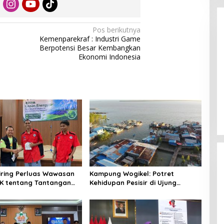
Pos berikutnya
Kemenparekraf : Industri Game
Berpotensi Besar Kembangkan
Ekonomi Indonesia
Enam Pejabat Baru Resmi Dilantik
di Kejati Kepri oleh J. Devy
Sudarso
Di Berita, Politik
|
November 3, 2025
niring Perluas Wawasan
Kampung Wogikel: Potret
angan
Kehidupan Pesisir di Ujung
n Iklim
Selatan Papua yang Bertahan di
Tengah Keterbatasan