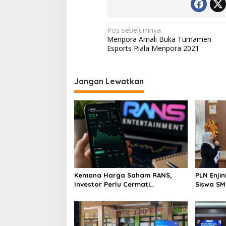
Navigasi
Pos sebelumnya
Menpora Amali Buka Turnamen
pos
Esports Piala Menpora 2021
Jangan Lewatkan
Kemana Harga Saham RANS,
PLN Enji
Investor Perlu Cermati
Siswa SMK tentang Tant
Fundamental dan Menghindari
Perubaha
Spekulasi Berlebihan