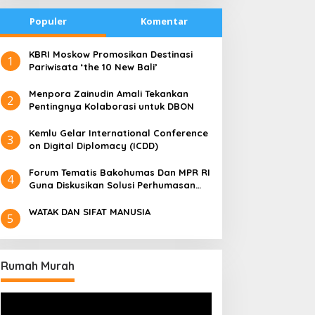
Populer
Komentar
​KBRI Moskow Promosikan Destinasi
1
Pariwisata ‘the 10 New Bali’
​Menpora Zainudin Amali Tekankan
2
Pentingnya Kolaborasi untuk DBON
​Kemlu Gelar International Conference
3
on Digital Diplomacy (ICDD)
Forum Tematis Bakohumas Dan MPR RI
4
Guna Diskusikan Solusi Perhumasan
Juga Tuk Perkuat Lembaga Masing –
Masing
WATAK DAN SIFAT MANUSIA
5
Rumah Murah
Pemutar
Video