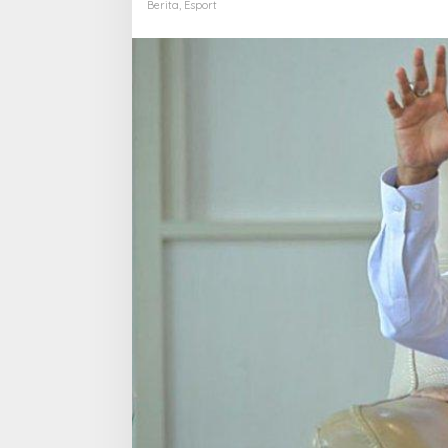
Player
Berita
,
Esport
Youth
Esports
Tournament