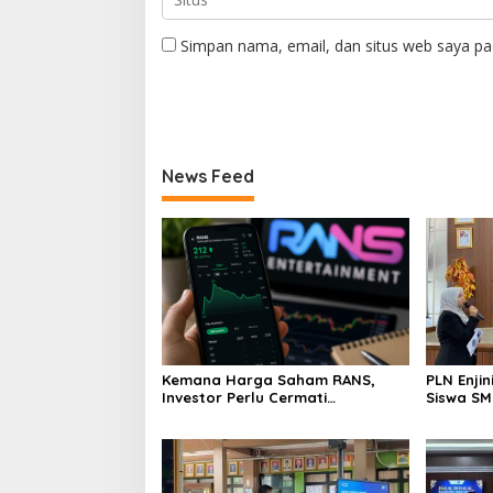
Simpan nama, email, dan situs web saya pa
News Feed
Kemana Harga Saham RANS,
PLN Enji
Investor Perlu Cermati
Siswa SMK tentang Tant
Fundamental dan Menghindari
Perubaha
Spekulasi Berlebihan