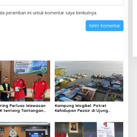
da peramban ini untuk komentar saya berikutnya.
niring Perluas Wawasan
Kampung Wogikel: Potret
angan
Kehidupan Pesisir di Ujung
n Iklim
Selatan Papua yang Bertahan di
Tengah Keterbatasan