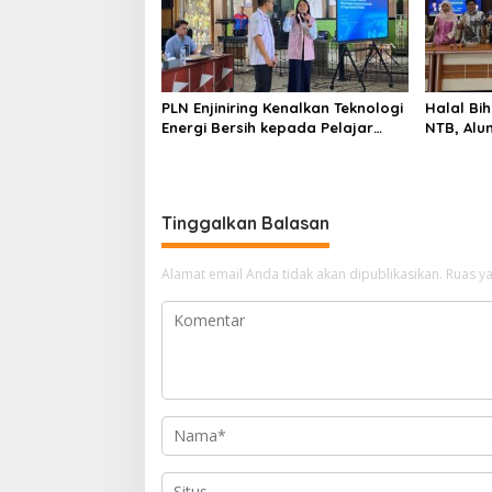
PLN Enjiniring Kenalkan Teknologi
Halal Bih
Energi Bersih kepada Pelajar
NTB, Alu
Jakarta
Aset Stra
Tinggalkan Balasan
Alamat email Anda tidak akan dipublikasikan.
Ruas ya