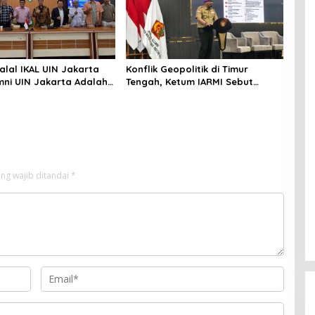
alal IKAL UIN Jakarta
Konflik Geopolitik di Timur
mni UIN Jakarta Adalah
Tengah, Ketum IARMI Sebut
tegis
Alumni Menwa Harus Ambil Peran
Strategis
ng wajib ditandai
*