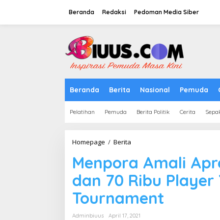
Lewati
ke
Beranda
Redaksi
Pedoman Media Siber
konten
tutup
Beranda
Berita
Nasional
Pemuda
Pelatihan
Pemuda
Berita Politik
Cerita
Sepa
Menpora
Homepage
/
Berita
Amali
Menpora Amali Apre
Apresiasi
Antusias
dan 70 Ribu Player
14.098
Tim
Tournament
dan
70
Ribu
Adminbiuus
April 17, 2021