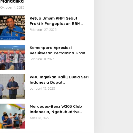
Mandalika
Oktober 4, 2025
Ketua Umum KNPI Sebut
Praktik Pengoplosan BBM
Cederai Kepercayaan
Februari 27, 2025
Masyarakat
Kemenpora Apresiasi
Kesuksesan Pertamina Grand
Prix of Indonesia 2024
Februari 8, 2025
WRC Inginkan Rally Dunia Seri
Indonesia Dapat
Terselenggara 2026
Januari 15, 2025
Mendatang
Mercedes-Benz W203 Club
Indonesia, Ngabubudrive
Ramadhan 2022
April 16, 2022