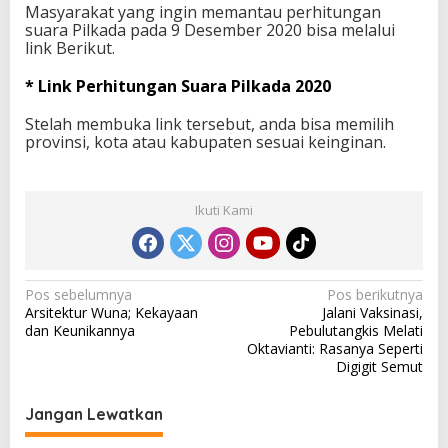
Masyarakat yang ingin memantau perhitungan
l
suara Pilkada pada 9 Desember 2020 bisa melalui
k
link Berikut.
a
d
a
* Link Perhitungan Suara Pilkada 2020
2
0
Stelah membuka link tersebut, anda bisa memilih
2
provinsi, kota atau kabupaten sesuai keinginan.
0
Ikuti Kami
N
Pos sebelumnya
Pos berikutnya
Arsitektur Wuna; Kekayaan
Jalani Vaksinasi,
a
dan Keunikannya
Pebulutangkis Melati
v
Oktavianti: Rasanya Seperti
Digigit Semut
i
g
Jangan Lewatkan
a