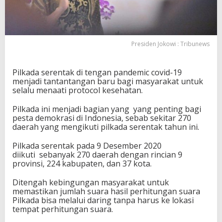
u
i
H
a
s
Presiden Jokowi : Tribunews
i
l
P
Pilkada serentak di tengan pandemic covid-19
e
menjadi tantantangan baru bagi masyarakat untuk
r
selalu menaati protocol kesehatan.
h
i
Pilkada ini menjadi bagian yang yang penting bagi
t
pesta demokrasi di Indonesia, sebab sekitar 270
u
daerah yang mengikuti pilkada serentak tahun ini.
n
g
Pilkada serentak pada 9 Desember 2020
a
diikuti sebanyak 270 daerah dengan rincian 9
n
provinsi, 224 kabupaten, dan 37 kota.
S
u
Ditengah kebingungan masyarakat untuk
a
memastikan jumlah suara hasil perhitungan suara
r
Pilkada bisa melalui daring tanpa harus ke lokasi
a
tempat perhitungan suara.
P
i