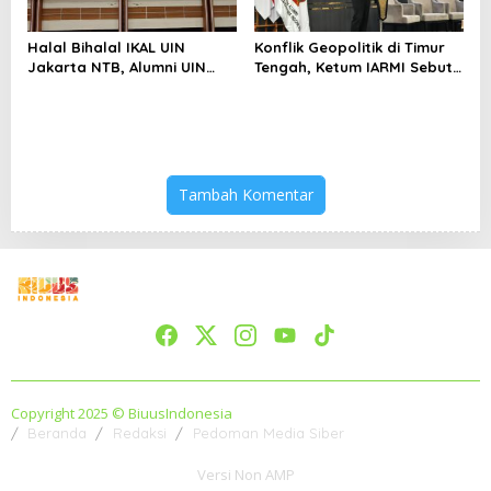
Halal Bihalal IKAL UIN
Konflik Geopolitik di Timur
Jakarta NTB, Alumni UIN
Tengah, Ketum IARMI Sebut
Jakarta Adalah Aset
Alumni Menwa Harus Ambil
Strategis
Peran Strategis
Tambah Komentar
Copyright 2025 © BiuusIndonesia
Beranda
Redaksi
Pedoman Media Siber
Versi Non AMP