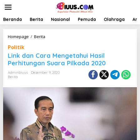
L
e
w
a
Beranda
Berita
Nasional
Pemuda
Olahraga
Art
t
i
k
L
Homepage
/
Berita
e
i
Politik
k
n
o
k
Link dan Cara Mengetahui Hasil
n
d
Perhitungan Suara Pilkada 2020
t
a
e
n
Adminbiuus
Desember 9, 2020
n
C
Berita
a
r
a
M
e
n
g
e
t
a
h