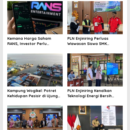
s
i
p
o
s
Kemana Harga Saham
PLN Enjiniring Perluas
RANS, Investor Perlu
Wawasan Siswa SMK
Cermati Fundamental dan
tentang Tantangan
Menghindari Spekulasi
Perubahan Iklim
Berlebihan
Kampung Wogikel: Potret
PLN Enjiniring Kenalkan
Kehidupan Pesisir di Ujung
Teknologi Energi Bersih
Selatan Papua yang
kepada Pelajar Jakarta
Bertahan di Tengah
Keterbatasan