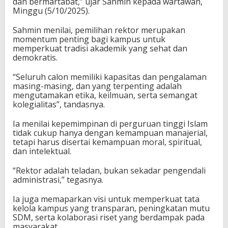
dan bermartabat,” ujar Sahmin kepada wartawan,
j
Minggu (5/10/2025).
u
Sahmin menilai, pemilihan rektor merupakan
momentum penting bagi kampus untuk
memperkuat tradisi akademik yang sehat dan
demokratis.
“Seluruh calon memiliki kapasitas dan pengalaman
masing-masing, dan yang terpenting adalah
mengutamakan etika, keilmuan, serta semangat
kolegialitas”, tandasnya.
Ia menilai kepemimpinan di perguruan tinggi Islam
tidak cukup hanya dengan kemampuan manajerial,
tetapi harus disertai kemampuan moral, spiritual,
dan intelektual.
“Rektor adalah teladan, bukan sekadar pengendali
administrasi,” tegasnya.
Ia juga memaparkan visi untuk memperkuat tata
kelola kampus yang transparan, peningkatan mutu
SDM, serta kolaborasi riset yang berdampak pada
masyarakat.