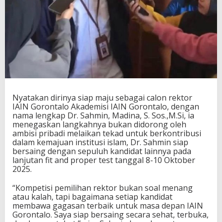
R
e
k
t
o
r
:
S
a
h
m
Nyatakan dirinya siap maju sebagai calon rektor
i
IAIN Gorontalo Akademisi IAIN Gorontalo, dengan
n
nama lengkap Dr. Sahmin, Madina, S. Sos.,M.Si, ia
M
menegaskan langkahnya bukan didorong oleh
a
ambisi pribadi melaikan tekad untuk berkontribusi
d
dalam kemajuan institusi islam, Dr. Sahmin siap
i
bersaing dengan sepuluh kandidat lainnya pada
n
lanjutan fit and proper test tanggal 8-10 Oktober
a
2025.
S
i
“Kompetisi pemilihan rektor bukan soal menang
a
atau kalah, tapi bagaimana setiap kandidat
p
membawa gagasan terbaik untuk masa depan IAIN
M
Gorontalo. Saya siap bersaing secara sehat, terbuka,
a