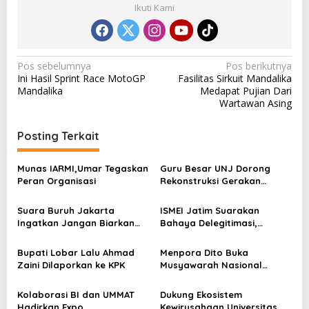
Ikuti Kami
N
Pos sebelumnya
Pos berikutnya
Ini Hasil Sprint Race MotoGP
Fasilitas Sirkuit Mandalika
a
Mandalika
Medapat Pujian Dari
v
Wartawan Asing
i
Posting Terkait
g
a
Munas IARMI,Umar Tegaskan
Guru Besar UNJ Dorong
s
Peran Organisasi
Rekonstruksi Gerakan
Kebangsaan Mahasiswa
i
Terkait Isu HAM Papua
Suara Buruh Jakarta
ISMEI Jatim Suarakan
p
Ingatkan Jangan Biarkan
Bahaya Delegitimasi,
Provokator Ganggu
Dorong Sinergi dengan TNI
o
Kedamaian Bangsa
Bupati Lobar Lalu Ahmad
Menpora Dito Buka
s
Zaini Dilaporkan ke KPK
Musyawarah Nasional
(Munas) Badan Eksekutif
Mahasiswa Seluruh
Kolaborasi BI dan UMMAT
Dukung Ekosistem
Indonesia
Hadirkan Expo
Kewirusahaan Universitas