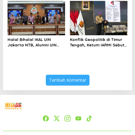
Bertahan di Tengah
Keterbatasan
Halal Bihalal IKAL UIN
Konflik Geopolitik di Timur
Jakarta NTB, Alumni UIN
Tengah, Ketum IARMI Sebut
Jakarta Adalah Aset
Alumni Menwa Harus Ambil
Strategis
Peran Strategis
Tambah Komentar