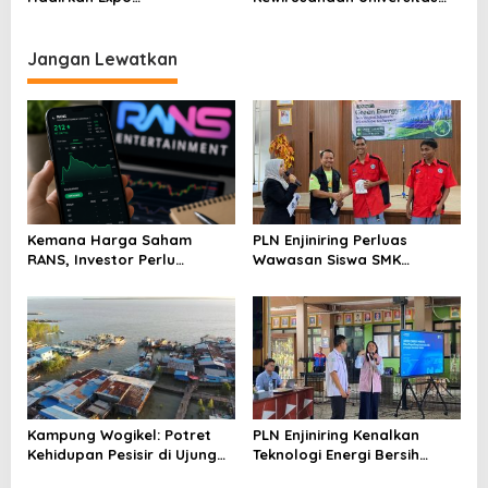
Kewirausahaan Mahasiswa
Muhammadiyah Mataram
Berbasis Kreativitas dan
Gelar UMMAT Expo #2
Dampak Sosial
Selama 3 Hari
Jangan Lewatkan
Kemana Harga Saham
PLN Enjiniring Perluas
RANS, Investor Perlu
Wawasan Siswa SMK
Cermati Fundamental dan
tentang Tantangan
Menghindari Spekulasi
Perubahan Iklim
Berlebihan
Kampung Wogikel: Potret
PLN Enjiniring Kenalkan
Kehidupan Pesisir di Ujung
Teknologi Energi Bersih
Selatan Papua yang
kepada Pelajar Jakarta