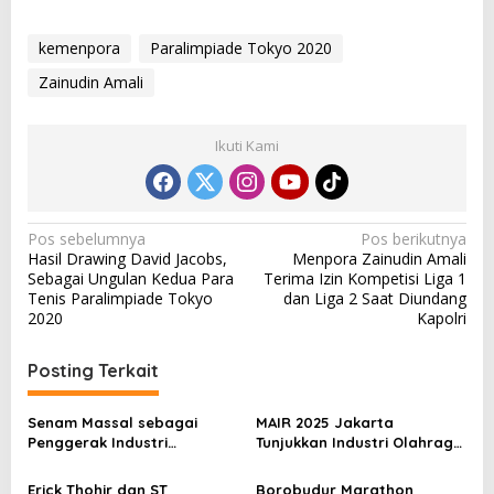
kemenpora
Paralimpiade Tokyo 2020
Zainudin Amali
Ikuti Kami
N
Pos sebelumnya
Pos berikutnya
Hasil Drawing David Jacobs,
Menpora Zainudin Amali
a
Sebagai Ungulan Kedua Para
Terima Izin Kompetisi Liga 1
v
Tenis Paralimpiade Tokyo
dan Liga 2 Saat Diundang
2020
Kapolri
i
g
Posting Terkait
a
s
Senam Massal sebagai
MAIR 2025 Jakarta
Penggerak Industri
Tunjukkan Industri Olahraga
i
Olahraga: Momentum ISS
Jadi Mesin Ekonomi Baru
p
2025 untuk Ekonomi
Erick Thohir dan ST
Borobudur Marathon