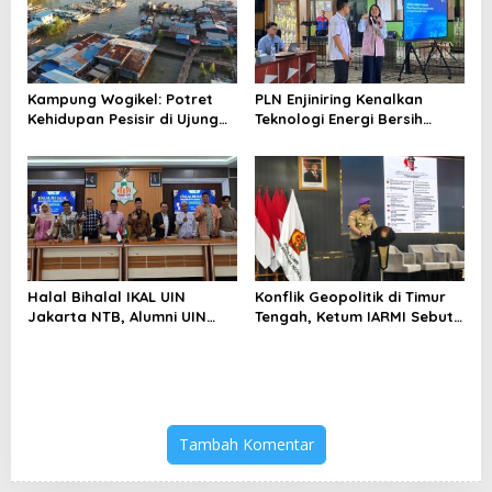
Kampung Wogikel: Potret
PLN Enjiniring Kenalkan
Kehidupan Pesisir di Ujung
Teknologi Energi Bersih
Selatan Papua yang
kepada Pelajar Jakarta
Bertahan di Tengah
Keterbatasan
Halal Bihalal IKAL UIN
Konflik Geopolitik di Timur
Jakarta NTB, Alumni UIN
Tengah, Ketum IARMI Sebut
Jakarta Adalah Aset
Alumni Menwa Harus Ambil
Strategis
Peran Strategis
Tambah Komentar