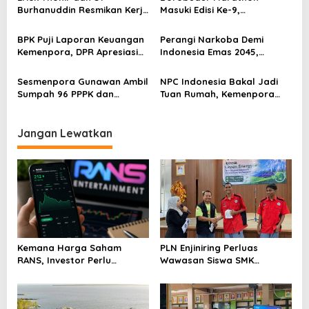
Nasional
Burhanuddin Resmikan Kerja
Masuki Edisi Ke-9,
o
Sama Tata Kelola Hukum
Pemerintah Siap Perkuat
s
Program Pemuda dan
Kolaborasi
BPK Puji Laporan Keuangan
Perangi Narkoba Demi
Olahraga
Kemenpora, DPR Apresiasi
Indonesia Emas 2045,
Kinerja Menpora Dito
Kemenpora Gandeng BNN
Sesmenpora Gunawan Ambil
NPC Indonesia Bakal Jadi
Sumpah 96 PPPK dan
Tuan Rumah, Kemenpora
Serahkan SK Kepada 52
Kucurkan Bantuan Dana
CPNS
Tahap II
Jangan Lewatkan
Kemana Harga Saham
PLN Enjiniring Perluas
RANS, Investor Perlu
Wawasan Siswa SMK
Cermati Fundamental dan
tentang Tantangan
Menghindari Spekulasi
Perubahan Iklim
Berlebihan