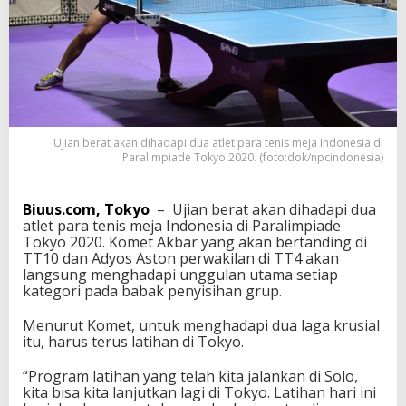
m
p
i
l
M
a
k
s
i
Ujian berat akan dihadapi dua atlet para tenis meja Indonesia di
m
Paralimpiade Tokyo 2020. (foto:dok/npcindonesia)
a
l
,
Biuus.com, Tokyo
– Ujian berat akan dihadapi dua
H
atlet para tenis meja Indonesia di Paralimpiade
a
Tokyo 2020. Komet Akbar yang akan bertanding di
d
TT10 dan Adyos Aston perwakilan di TT4 akan
a
langsung menghadapi unggulan utama setiap
p
kategori pada babak penyisihan grup.
i
U
Menurut Komet, untuk menghadapi dua laga krusial
n
itu, harus terus latihan di Tokyo.
g
g
“Program latihan yang telah kita jalankan di Solo,
u
kita bisa kita lanjutkan lagi di Tokyo. Latihan hari ini
l