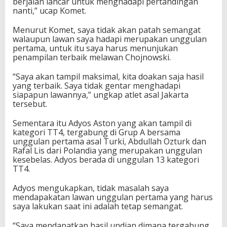
berjalan lancar untuk menghadapi pertandingan
a
nanti,” ucap Komet.
n
P
Menurut Komet, saya tidak akan patah semangat
e
walaupun lawan saya hadapi merupakan unggulan
r
pertama, untuk itu saya harus menunjukan
t
penampilan terbaik melawan Chojnowski.
a
m
“Saya akan tampil maksimal, kita doakan saja hasil
a
yang terbaik. Saya tidak gentar menghadapi
P
siapapun lawannya,” ungkap atlet asal Jakarta
a
tersebut.
r
a
Sementara itu Adyos Aston yang akan tampil di
T
kategori TT4, tergabung di Grup A bersama
e
unggulan pertama asal Turki, Abdullah Ozturk dan
n
Rafal Lis dari Polandia yang merupakan unggulan
i
kesebelas. Adyos berada di unggulan 13 kategori
s
TT4.
Adyos mengukapkan, tidak masalah saya
mendapakatan lawan unggulan pertama yang harus
saya lakukan saat ini adalah tetap semangat.
“Saya mendapatkan hasil undian dimana tergabung