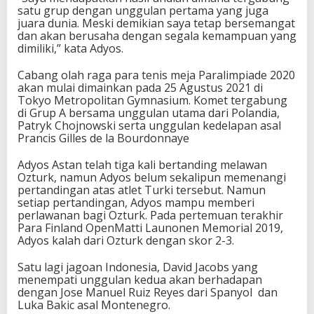
satu grup dengan unggulan pertama yang juga
juara dunia. Meski demikian saya tetap bersemangat
dan akan berusaha dengan segala kemampuan yang
dimiliki,” kata Adyos.
Cabang olah raga para tenis meja Paralimpiade 2020
akan mulai dimainkan pada 25 Agustus 2021 di
Tokyo Metropolitan Gymnasium. Komet tergabung
di Grup A bersama unggulan utama dari Polandia,
Patryk Chojnowski serta unggulan kedelapan asal
Prancis Gilles de la Bourdonnaye
Adyos Astan telah tiga kali bertanding melawan
Ozturk, namun Adyos belum sekalipun memenangi
pertandingan atas atlet Turki tersebut. Namun
setiap pertandingan, Adyos mampu memberi
perlawanan bagi Ozturk. Pada pertemuan terakhir
Para Finland OpenMatti Launonen Memorial 2019,
Adyos kalah dari Ozturk dengan skor 2-3.
Satu lagi jagoan Indonesia, David Jacobs yang
menempati unggulan kedua akan berhadapan
dengan Jose Manuel Ruiz Reyes dari Spanyol dan
Luka Bakic asal Montenegro.