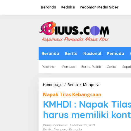
Lewati
ke
Beranda
Redaksi
Pedoman Media Siber
konten
tutup
Beranda
Berita
Nasional
Pemuda
Pelatihan
Pemuda
Berita Politik
Cerita
Sepa
KMHDI
Homepage
/
Berita
/
Menpora
:
Napak Tilas Kebangsaan
Napak
Tilas
KMHDI : Napak Til
Kebangsaan
pemuda
harus memiliki kon
harus
memiliki
Biuus Indonesia
Oktober 25, 2021
kontrubuksi
Berita
,
Menpora
,
Pemuda