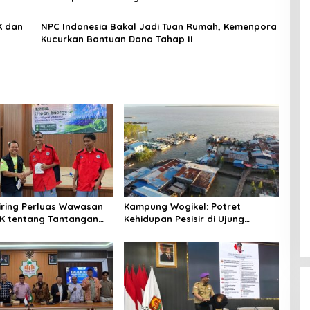
NPC Indonesia Bakal Jadi Tuan Rumah, Kemenpora
Kucurkan Bantuan Dana Tahap II
niring Perluas Wawasan
Kampung Wogikel: Potret
angan
Kehidupan Pesisir di Ujung
n Iklim
Selatan Papua yang Bertahan di
Tengah Keterbatasan