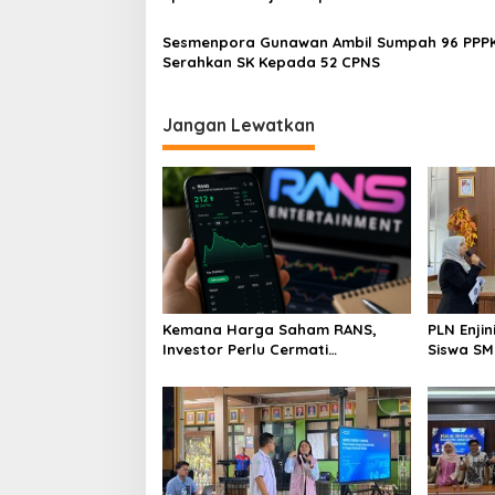
Sesmenpora Gunawan Ambil Sumpah 96 PPPK dan
Serahkan SK Kepada 52 CPNS
Jangan Lewatkan
Kemana Harga Saham RANS,
PLN Enji
Investor Perlu Cermati
Siswa SMK tentang Tant
Fundamental dan Menghindari
Perubaha
Spekulasi Berlebihan