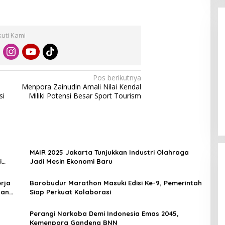
kuti Kami
Pos berikutnya
Enam Pejabat Baru Resmi Dilantik
Menpora Zainudin Amali Nilai Kendal
di Kejati Kepri oleh J. Devy
si
Miliki Potensi Besar Sport Tourism
Sudarso
Di Berita, Politik
|
November 3, 2025
MAIR 2025 Jakarta Tunjukkan Industri Olahraga
i
Jadi Mesin Ekonomi Baru
rja
Borobudur Marathon Masuki Edisi Ke-9, Pemerintah
dan
Siap Perkuat Kolaborasi
Perangi Narkoba Demi Indonesia Emas 2045,
Kemenpora Gandeng BNN