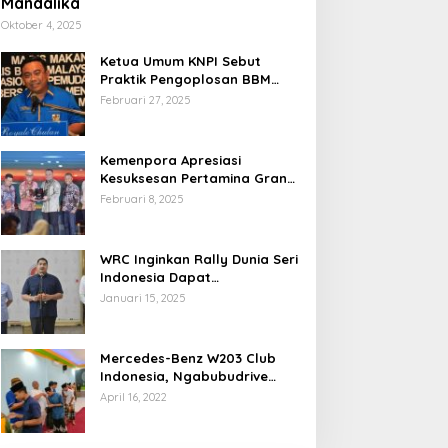
Mandalika
Oktober 4, 2025
Ketua Umum KNPI Sebut
Praktik Pengoplosan BBM
Cederai Kepercayaan
Februari 27, 2025
Masyarakat
Kemenpora Apresiasi
Kesuksesan Pertamina Grand
Prix of Indonesia 2024
Februari 8, 2025
WRC Inginkan Rally Dunia Seri
Indonesia Dapat
Terselenggara 2026
Januari 15, 2025
Mendatang
Mercedes-Benz W203 Club
Indonesia, Ngabubudrive
Ramadhan 2022
April 16, 2022