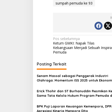
sumpah pemuda ke 93
I
Navigasi
Pos sebelumnya
Ketum GMKI: Napak Tilas
pos
Kebangsaan Menjadi Sebuah Inspira
Pemuda
Posting Terkait
Senam Massal sebagai Penggerak Industri
Olahraga: Momentum ISS 2025 untuk Ekonom
Nasional
Erick Thohir dan ST Burhanuddin Resmikan Ke
Sama Tata Kelola Hukum Program Pemuda 
Olahraga
BPK Puji Laporan Keuangan Kemenpora, DPR
Apresiasi Kinerja Menpora Dito