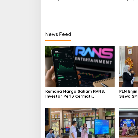
News Feed
Kemana Harga Saham RANS,
PLN Enji
Investor Perlu Cermati
Siswa SMK tentang Tant
Fundamental dan Menghindari
Perubaha
Spekulasi Berlebihan