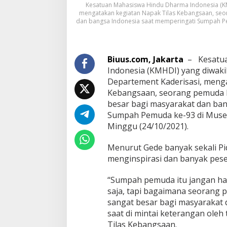
Kesatuan Mahasiswa Hindu Dharma Indonesia (KM
mengatakan kegiatan Napak Tilas Kebangsaan, seo
dan bangsa Indonesia saat memperingati Sumpah Pe
Biuus.com, Jakarta
– Kesatua
Indonesia (KMHDI) yang diwaki
Departement Kaderisasi, meng
Kebangsaan, seorang pemuda h
besar bagi masyarakat dan ban
Sumpah Pemuda ke-93 di Muse
Minggu (24/10/2021).
Menurut Gede banyak sekali P
menginspirasi dan banyak pese
“Sumpah pemuda itu jangan han
saja, tapi bagaimana seorang 
sangat besar bagi masyarakat d
saat di mintai keterangan oleh
Tilas Kebangsaan.