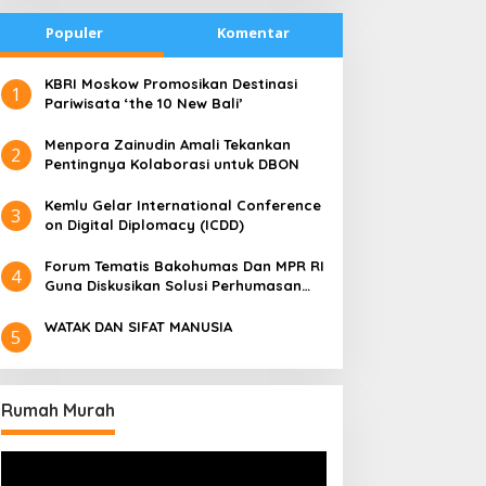
Populer
Komentar
​KBRI Moskow Promosikan Destinasi
1
Pariwisata ‘the 10 New Bali’
​Menpora Zainudin Amali Tekankan
2
Pentingnya Kolaborasi untuk DBON
​Kemlu Gelar International Conference
3
on Digital Diplomacy (ICDD)
Forum Tematis Bakohumas Dan MPR RI
4
Guna Diskusikan Solusi Perhumasan
Juga Tuk Perkuat Lembaga Masing –
Masing
WATAK DAN SIFAT MANUSIA
5
Rumah Murah
Pemutar
Video