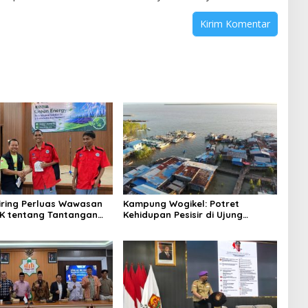
niring Perluas Wawasan
Kampung Wogikel: Potret
angan
Kehidupan Pesisir di Ujung
n Iklim
Selatan Papua yang Bertahan di
Tengah Keterbatasan