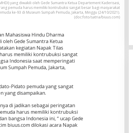
HDI) yang diwakili oleh Gede Sumantra Ketua Departement Kaderisasi,
rang pemuda harus memiliki kontrubuksi sangat besar bagi masyarakat
muda ke-93 di Museum Sumpah Pemuda, Jakarta, Minggu (24/10/2021).
(doc:foto/satria/biuus.com)
n Mahasiswa Hindu Dharma
li oleh Gede Sumantra Ketua
atakan kegiatan Napak Tilas
arus memiliki kontrubuksi sangat
gsa Indonesia saat memperingati
um Sumpah Pemuda, Jakarta,
idato-Pidato pemuda yang sangat
n yang disampaikan.
ya di jadikan sebagai peringatan
pemuda harus memiliki kontrubuksi
an bangsa Indonesia ini, “ ucap Gede
 tim biuus.com dilokasi acara Napak