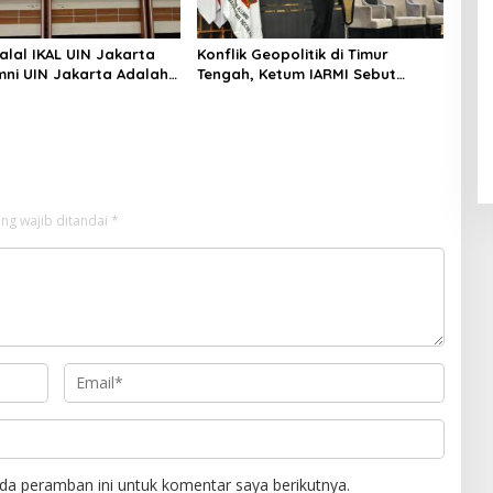
alal IKAL UIN Jakarta
Konflik Geopolitik di Timur
mni UIN Jakarta Adalah
Tengah, Ketum IARMI Sebut
tegis
Alumni Menwa Harus Ambil Peran
Strategis
ng wajib ditandai
*
da peramban ini untuk komentar saya berikutnya.