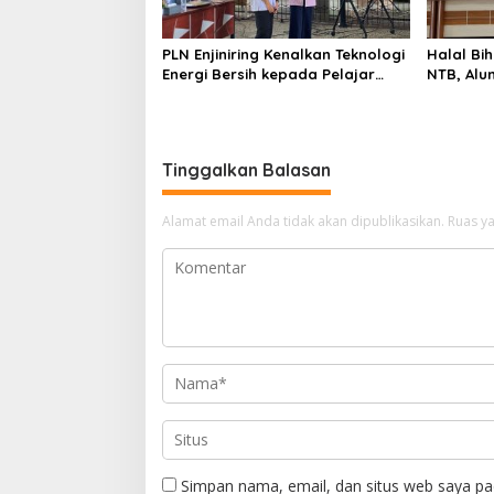
PLN Enjiniring Kenalkan Teknologi
Halal Bih
Energi Bersih kepada Pelajar
NTB, Alu
Jakarta
Aset Stra
Tinggalkan Balasan
Alamat email Anda tidak akan dipublikasikan.
Ruas ya
Simpan nama, email, dan situs web saya pa