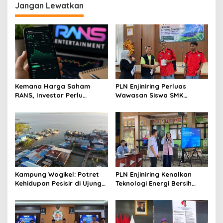
Jangan Lewatkan
Kemana Harga Saham
PLN Enjiniring Perluas
RANS, Investor Perlu
Wawasan Siswa SMK
Cermati Fundamental dan
tentang Tantangan
Menghindari Spekulasi
Perubahan Iklim
Berlebihan
Kampung Wogikel: Potret
PLN Enjiniring Kenalkan
Kehidupan Pesisir di Ujung
Teknologi Energi Bersih
Selatan Papua yang
kepada Pelajar Jakarta
Bertahan di Tengah
Keterbatasan