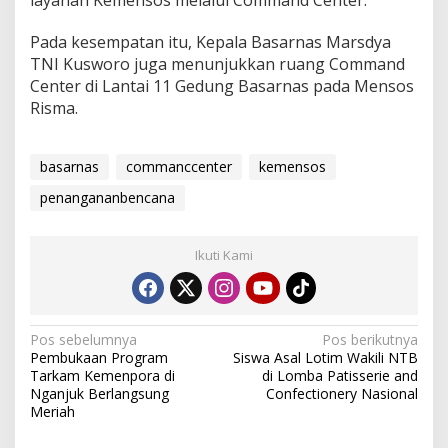
Pada kesempatan itu, Kepala Basarnas Marsdya
TNI Kusworo juga menunjukkan ruang Command
Center di Lantai 11 Gedung Basarnas pada Mensos
Risma.
basarnas
commanccenter
kemensos
penangananbencana
Ikuti Kami
Navigasi
Pos sebelumnya
Pos berikutnya
Pembukaan Program
Siswa Asal Lotim Wakili NTB
pos
Tarkam Kemenpora di
di Lomba Patisserie and
Nganjuk Berlangsung
Confectionery Nasional
Meriah