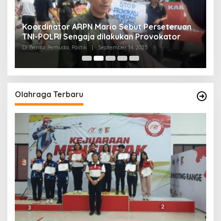
Koordinator ARPN Mario Sebut Perseteruan
P
TNI-POLRI Sengaja dilakukan Provokator
A
M
Di Berita, Pemuda, Politik
|
September 14, 2025
Di 
Olahraga Terbaru