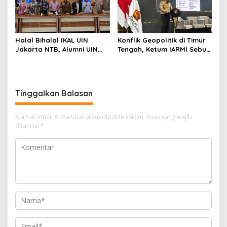
Halal Bihalal IKAL UIN
Konflik Geopolitik di Timur
Jakarta NTB, Alumni UIN
Tengah, Ketum IARMI Sebut
Jakarta Adalah Aset
Alumni Menwa Harus Ambil
Strategis
Peran Strategis
Tinggalkan Balasan
Alamat email Anda tidak akan dipublikasikan.
Ruas yang wajib
ditandai
*