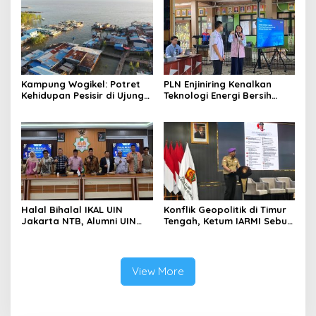
Berlebihan
Kampung Wogikel: Potret
PLN Enjiniring Kenalkan
Kehidupan Pesisir di Ujung
Teknologi Energi Bersih
Selatan Papua yang
kepada Pelajar Jakarta
Bertahan di Tengah
Keterbatasan
Halal Bihalal IKAL UIN
Konflik Geopolitik di Timur
Jakarta NTB, Alumni UIN
Tengah, Ketum IARMI Sebut
Jakarta Adalah Aset
Alumni Menwa Harus Ambil
Strategis
Peran Strategis
View More