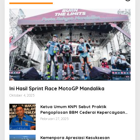
Ini Hasil Sprint Race MotoGP Mandalika
Oktober 4, 2025
Ketua Umum KNPI Sebut Praktik
Pengoplosan BBM Cederai Kepercayaan
Masyarakat
Februari 27, 2025
Kemenpora Apresiasi Kesuksesan