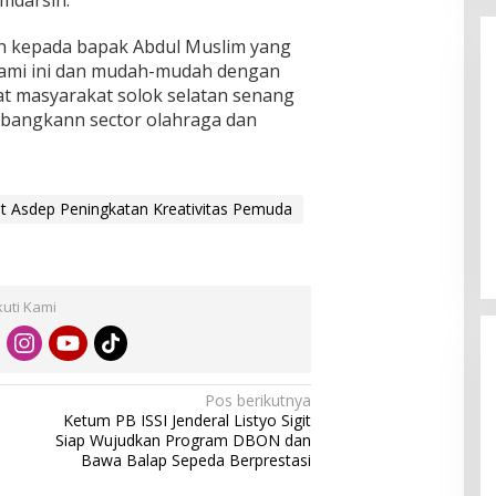
mdarsin.
h kepada bapak Abdul Muslim yang
 kami ini dan mudah-mudah dengan
t masyarakat solok selatan senang
bangkann sector olahraga dan
Enam Pejabat Baru Resmi Dilantik
lt Asdep Peningkatan Kreativitas Pemuda
di Kejati Kepri oleh J. Devy
Sudarso
Di Berita, Politik
|
November 3, 2025
kuti Kami
Pos berikutnya
Ketum PB ISSI Jenderal Listyo Sigit
Siap Wujudkan Program DBON dan
Bawa Balap Sepeda Berprestasi