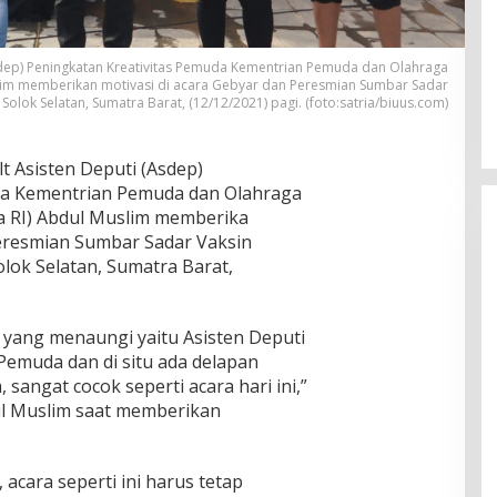
Asdep) Peningkatan Kreativitas Pemuda Kementrian Pemuda dan Olahraga
lim memberikan motivasi di acara Gebyar dan Peresmian Sumbar Sadar
olok Selatan, Sumatra Barat, (12/12/2021) pagi. (foto:satria/biuus.com)
t Asisten Deputi (Asdep)
da Kementrian Pemuda dan Olahraga
a RI) Abdul Muslim memberika
Peresmian Sumbar Sadar Vaksin
ok Selatan, Sumatra Barat,
a yang menaungi yaitu Asisten Deputi
 Pemuda dan di situ ada delapan
 sangat cocok seperti acara hari ini,”
dul Muslim saat memberikan
cara seperti ini harus tetap