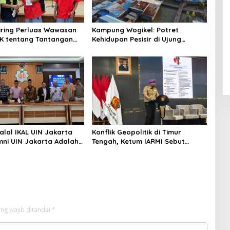
niring Perluas Wawasan
Kampung Wogikel: Potret
angan
Kehidupan Pesisir di Ujung
n Iklim
Selatan Papua yang Bertahan di
Tengah Keterbatasan
alal IKAL UIN Jakarta
Konflik Geopolitik di Timur
mni UIN Jakarta Adalah
Tengah, Ketum IARMI Sebut
tegis
Alumni Menwa Harus Ambil Peran
Strategis
ng wajib ditandai
*