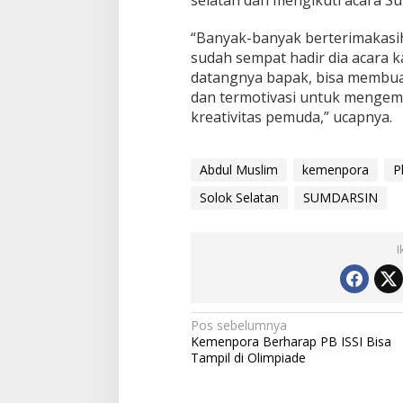
selatan dan mengikuti acara Su
“Banyak-banyak berterimakasi
sudah sempat hadir dia acara
datangnya bapak, bisa membua
dan termotivasi untuk mengem
kreativitas pemuda,” ucapnya.
Abdul Muslim
kemenpora
P
Solok Selatan
SUMDARSIN
I
Navigasi
Pos sebelumnya
Kemenpora Berharap PB ISSI Bisa
pos
Tampil di Olimpiade