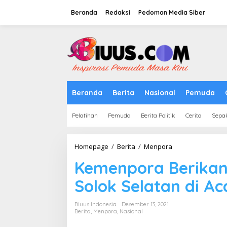
Lewati
ke
Beranda
Redaksi
Pedoman Media Siber
konten
tutup
Beranda
Berita
Nasional
Pemuda
Pelatihan
Pemuda
Berita Politik
Cerita
Sepa
Kemenpora
Homepage
/
Berita
/
Menpora
Berikan
Kemenpora Berikan
Motivasi
kepada
Solok Selatan di 
Warga
Solok
Selatan
Biuus Indonesia
Desember 13, 2021
di
Berita
,
Menpora
,
Nasional
Acara