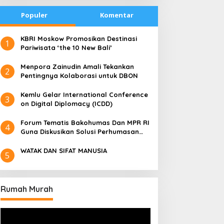
Populer
Komentar
​KBRI Moskow Promosikan Destinasi
1
Pariwisata ‘the 10 New Bali’
​Menpora Zainudin Amali Tekankan
2
Pentingnya Kolaborasi untuk DBON
​Kemlu Gelar International Conference
3
on Digital Diplomacy (ICDD)
Forum Tematis Bakohumas Dan MPR RI
4
Guna Diskusikan Solusi Perhumasan
Juga Tuk Perkuat Lembaga Masing –
Masing
WATAK DAN SIFAT MANUSIA
5
Rumah Murah
Pemutar
Video