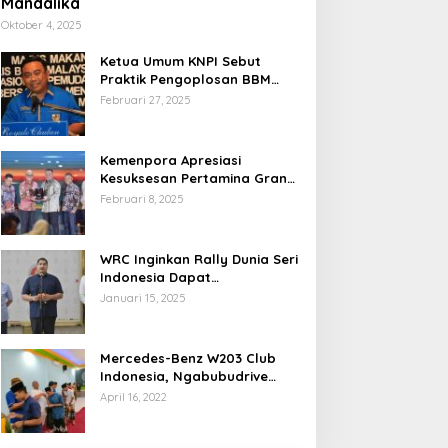
Mandalika
Oktober 4, 2025
Ketua Umum KNPI Sebut
Praktik Pengoplosan BBM
Cederai Kepercayaan
Februari 27, 2025
Masyarakat
Kemenpora Apresiasi
Kesuksesan Pertamina Grand
Prix of Indonesia 2024
Februari 8, 2025
WRC Inginkan Rally Dunia Seri
Indonesia Dapat
Terselenggara 2026
Januari 15, 2025
Mendatang
Mercedes-Benz W203 Club
Indonesia, Ngabubudrive
Ramadhan 2022
April 16, 2022