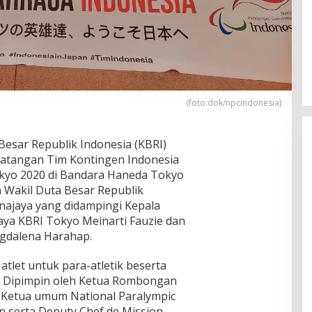
(foto:dok/npcindonesia)
esar Republik Indonesia (KBRI)
atangan Tim Kontingen Indonesia
okyo 2020 di Bandara Haneda Tokyo
h Wakil Duta Besar Republik
rnajaya yang didampingi Kepala
ya KBRI Tokyo Meinarti Fauzie dan
gdalena Harahap.
m atlet untuk para-atletik beserta
a. Dipimpin oleh Ketua Rombongan
 Ketua umum National Paralympic
 serta Deputy Chef de Mission