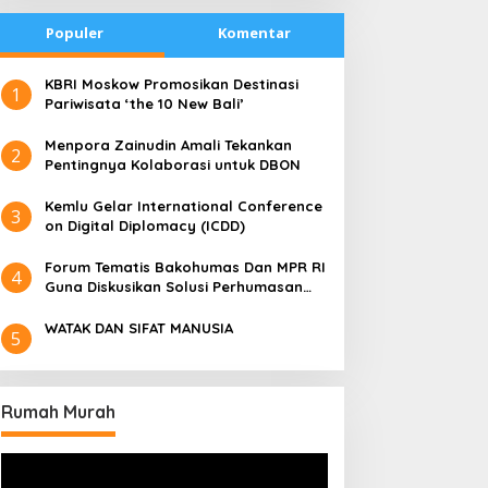
Populer
Komentar
​KBRI Moskow Promosikan Destinasi
1
Pariwisata ‘the 10 New Bali’
​Menpora Zainudin Amali Tekankan
2
Pentingnya Kolaborasi untuk DBON
​Kemlu Gelar International Conference
3
on Digital Diplomacy (ICDD)
Forum Tematis Bakohumas Dan MPR RI
4
Guna Diskusikan Solusi Perhumasan
Juga Tuk Perkuat Lembaga Masing –
Masing
WATAK DAN SIFAT MANUSIA
5
Rumah Murah
Pemutar
Video