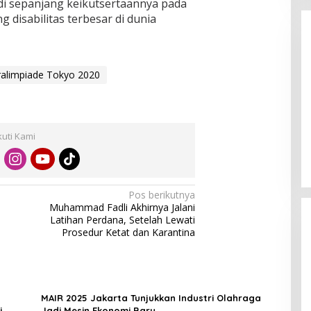
 di sepanjang keikutsertaannya pada
 disabilitas terbesar di dunia
ralimpiade Tokyo 2020
Enam Pejabat Baru Resmi Dilantik
di Kejati Kepri oleh J. Devy
kuti Kami
Sudarso
Di Berita, Politik
|
November 3, 2025
Pos berikutnya
Muhammad Fadli Akhirnya Jalani
Latihan Perdana, Setelah Lewati
Prosedur Ketat dan Karantina
MAIR 2025 Jakarta Tunjukkan Industri Olahraga
i
Jadi Mesin Ekonomi Baru