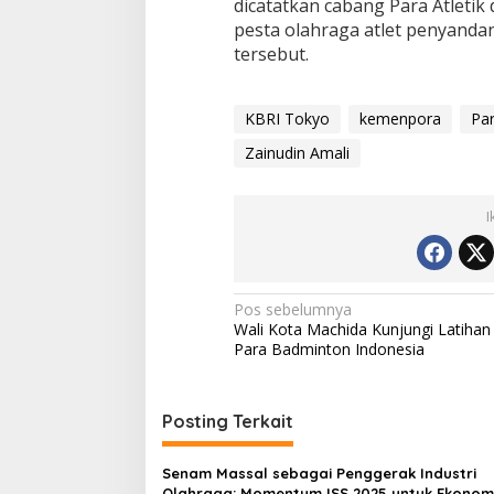
dicatatkan cabang Para Atletik
pesta olahraga atlet penyandang
tersebut.
KBRI Tokyo
kemenpora
Pa
Zainudin Amali
I
Navigasi
Pos sebelumnya
Wali Kota Machida Kunjungi Latihan
pos
Para Badminton Indonesia
Posting Terkait
Senam Massal sebagai Penggerak Industri
Olahraga: Momentum ISS 2025 untuk Ekonom