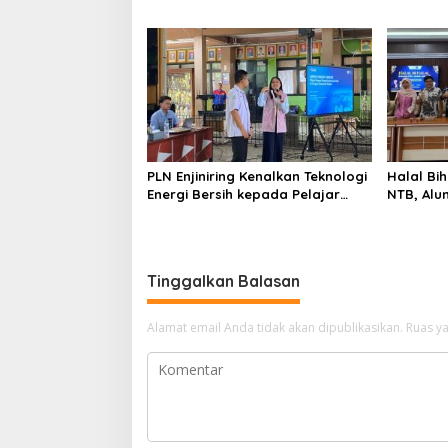
Fundamental dan Menghindari
Perubaha
Spekulasi Berlebihan
PLN Enjiniring Kenalkan Teknologi
Halal Bih
Energi Bersih kepada Pelajar
NTB, Alu
Jakarta
Aset Stra
Tinggalkan Balasan
Alamat email Anda tidak akan dipublikasikan.
Ruas ya