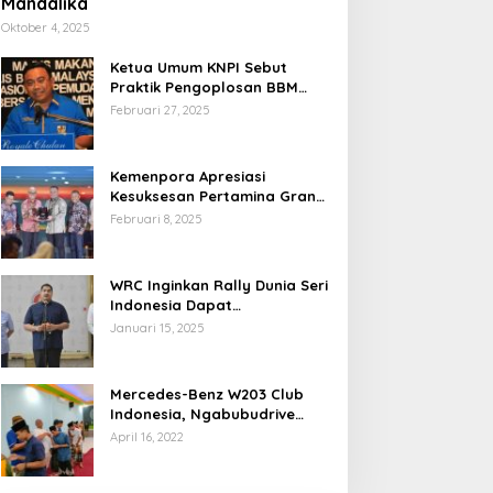
Mandalika
Oktober 4, 2025
Ketua Umum KNPI Sebut
Praktik Pengoplosan BBM
Cederai Kepercayaan
Februari 27, 2025
Masyarakat
Kemenpora Apresiasi
Kesuksesan Pertamina Grand
Prix of Indonesia 2024
Februari 8, 2025
WRC Inginkan Rally Dunia Seri
Indonesia Dapat
Terselenggara 2026
Januari 15, 2025
Mendatang
Mercedes-Benz W203 Club
Indonesia, Ngabubudrive
Ramadhan 2022
April 16, 2022