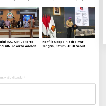
n Iklim
Selatan Papua yang Bertahan di
Tengah Keterbatasan
alal IKAL UIN Jakarta
Konflik Geopolitik di Timur
mni UIN Jakarta Adalah
Tengah, Ketum IARMI Sebut
tegis
Alumni Menwa Harus Ambil Peran
Strategis
ng wajib ditandai
*