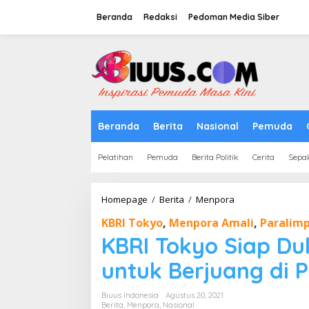
Lewati
ke
Beranda
Redaksi
Pedoman Media Siber
konten
tutup
Beranda
Berita
Nasional
Pemuda
Pelatihan
Pemuda
Berita Politik
Cerita
Sepa
KBRI
Homepage
/
Berita
/
Menpora
Tokyo
KBRI Tokyo
,
Menpora Amali
,
Paralimp
Siap
Dukung
KBRI Tokyo Siap Du
Kontingen
Indonesia
untuk Berjuang di 
untuk
Berjuang
Biuus Indonesia
Agustus 20, 2021
di
Berita
,
Menpora
,
Nasional