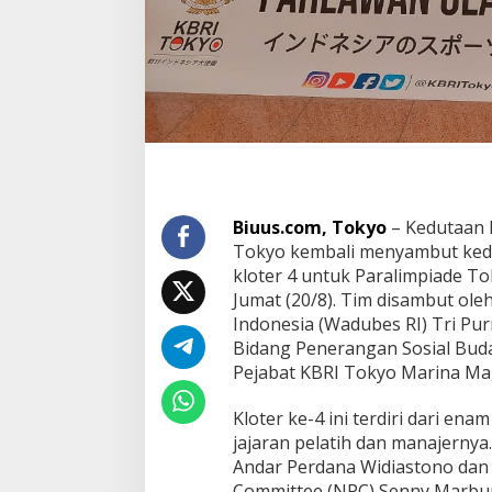
Biuus.com, Tokyo
– Kedutaan B
Tokyo kembali menyambut ked
kloter 4 untuk Paralimpiade T
Jumat (20/8). Tim disambut ole
Indonesia (Wadubes RI) Tri Pu
Bidang Penerangan Sosial Buda
Pejabat KBRI Tokyo Marina Ma
Kloter ke-4 ini terdiri dari ena
jajaran pelatih dan manajerny
Andar Perdana Widiastono dan
Committee (NPC) Senny Marbun