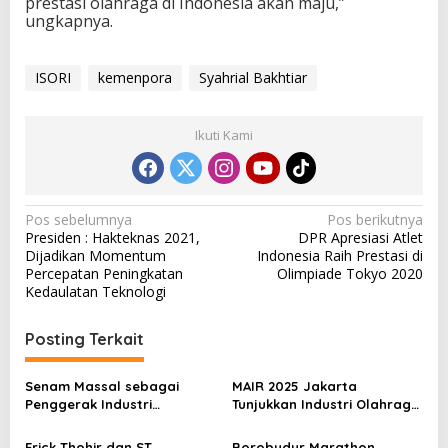
prestasi olahraga di Indonesia akan maju,”
ungkapnya.
ISORI
kemenpora
Syahrial Bakhtiar
Ikuti Kami
N
Pos sebelumnya
Pos berikutnya
Presiden : Hakteknas 2021,
DPR Apresiasi Atlet
a
Dijadikan Momentum
Indonesia Raih Prestasi di
v
Percepatan Peningkatan
Olimpiade Tokyo 2020
Kedaulatan Teknologi
i
g
Posting Terkait
a
s
Senam Massal sebagai
MAIR 2025 Jakarta
Penggerak Industri
Tunjukkan Industri Olahraga
i
Olahraga: Momentum ISS
Jadi Mesin Ekonomi Baru
p
2025 untuk Ekonomi
Erick Thohir dan ST
Borobudur Marathon