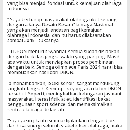
yang bisa menjadi fondasi untuk kemajuan olahraga
S
Indonesia.
O
R
” Saya berharap masyarakat olahraga ikut senang
I
dengan adanya Desain Besar Olahraga Nasional
yang akan menjadi landasan bagi kemajuan
olahraga Indonesia, dan itu harus dilaksanakan
sampai 2045,” tukasnya.
Di DBON menurut Syahrial, semua sudah disiapkan
dengan baik dan jangka waktu yang panjang. Masih
ada waktu untuk menyiapkan proses pembinaan
dengan baik. Semoga olimpiade Paris 2024 nanti bisa
membuahkan hasil dari DBON.
Ia menambahkan, ISORI sendiri sangat mendukung
langkah-langkah Kemenpora yang ada dalam DBON
tersebut. Seperti, meningkatkan kebugaran jasmani
masyarakat, literasi fisik atlet, identifikasi bakat,
penggunaan sport science, dan memaksimalkan
sentra olahraga di daerah.
“Saya yakin jika itu semua dijalankan dengan baik
dan bisa sinergi seluruh stakeholder olahraga, maka