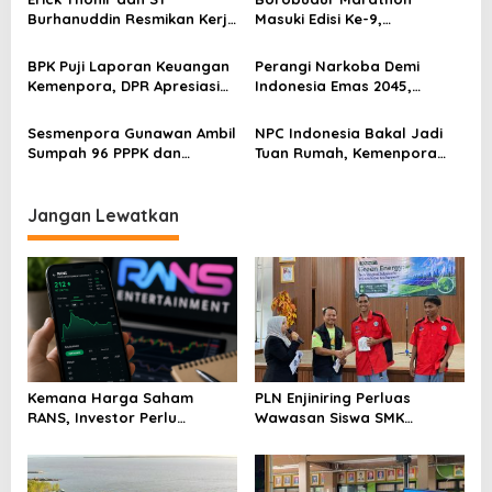
Nasional
Burhanuddin Resmikan Kerja
Masuki Edisi Ke-9,
o
Sama Tata Kelola Hukum
Pemerintah Siap Perkuat
s
Program Pemuda dan
Kolaborasi
BPK Puji Laporan Keuangan
Perangi Narkoba Demi
Olahraga
Kemenpora, DPR Apresiasi
Indonesia Emas 2045,
Kinerja Menpora Dito
Kemenpora Gandeng BNN
Sesmenpora Gunawan Ambil
NPC Indonesia Bakal Jadi
Sumpah 96 PPPK dan
Tuan Rumah, Kemenpora
Serahkan SK Kepada 52
Kucurkan Bantuan Dana
CPNS
Tahap II
Jangan Lewatkan
Kemana Harga Saham
PLN Enjiniring Perluas
RANS, Investor Perlu
Wawasan Siswa SMK
Cermati Fundamental dan
tentang Tantangan
Menghindari Spekulasi
Perubahan Iklim
Berlebihan