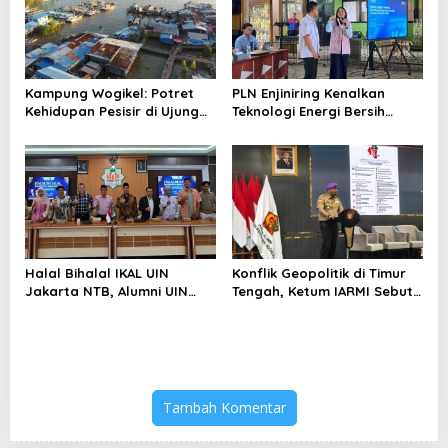
Kampung Wogikel: Potret
PLN Enjiniring Kenalkan
Kehidupan Pesisir di Ujung
Teknologi Energi Bersih
Selatan Papua yang
kepada Pelajar Jakarta
Bertahan di Tengah
Keterbatasan
Halal Bihalal IKAL UIN
Konflik Geopolitik di Timur
Jakarta NTB, Alumni UIN
Tengah, Ketum IARMI Sebut
Jakarta Adalah Aset
Alumni Menwa Harus Ambil
Strategis
Peran Strategis
Tambah Komentar