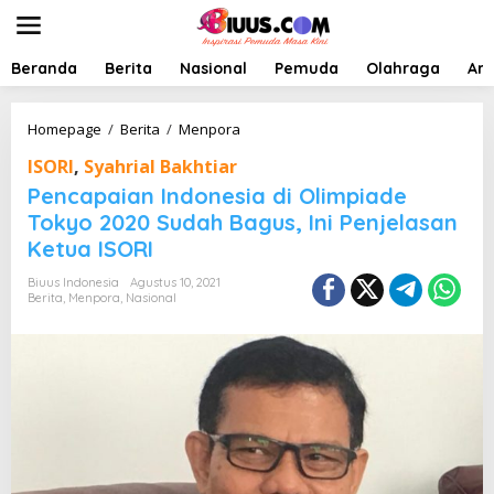
L
e
w
a
Beranda
Berita
Nasional
Pemuda
Olahraga
Art
t
i
k
P
Homepage
/
Berita
/
Menpora
e
e
ISORI
,
Syahrial Bakhtiar
k
n
o
c
Pencapaian Indonesia di Olimpiade
n
a
Tokyo 2020 Sudah Bagus, Ini Penjelasan
t
p
Ketua ISORI
e
a
n
i
Biuus Indonesia
Agustus 10, 2021
a
Berita
,
Menpora
,
Nasional
n
I
n
d
o
n
e
s
i
a