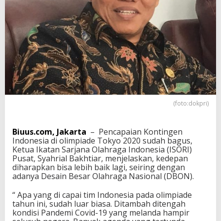
d
i
O
l
i
m
p
i
a
d
e
T
(foto:dokpri)
o
k
y
Biuus.com, Jakarta
– Pencapaian Kontingen
o
Indonesia di olimpiade Tokyo 2020 sudah bagus,
2
Ketua Ikatan Sarjana Olahraga Indonesia (ISORI)
0
Pusat, Syahrial Bakhtiar, menjelaskan, kedepan
2
diharapkan bisa lebih baik lagi, seiring dengan
0
adanya Desain Besar Olahraga Nasional (DBON).
S
u
“ Apa yang di capai tim Indonesia pada olimpiade
d
tahun ini, sudah luar biasa. Ditambah ditengah
a
kondisi Pandemi Covid-19 yang melanda hampir
h