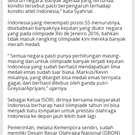
seluruh negara. Banyak agenda yang tertunda,
B
kondisi tersebut pasti berpengaruh terhadap
a
kondisi atlet Indonesia,” kata Syahrial.
g
u
Indonesia yang menempati posisi 55 menurutnya,
s
disebabkan banyaknya kejutan yang diukir negara
,
yang pada olimpiade Rio de Jeneiro 2016, bahkan
I
tidak masuk rangking olimpiade kini mereka banyak
n
meraih medali.
i
P
” Semua negara pasti punya perhitungan masing-
e
masing dan untuk olimpiade banyak terjadi kejutan.
n
Indonesia yang sudah berhasil mendapatkan lima
j
medali emas sudah luar biasa. Markus/Kevin
e
misalnya, yang ditarget bisa medali emas ternyata
l
gagal, dan berhasil ditebus oleh ganda putri
a
Greysia/Apriyani,” ujarnya.
s
a
Sebagai Ketua ISORI, dirinya bersama masyarakat
n
Indonesia berharap hasil olimpiade tahun ini bisa
K
menjadi batu lompatan untuk prestasi olahraga
e
Indonesia ke depan jauh lebih baik lagi.
t
u
Pemerintah, melalui Kemenpora sendiri, sudah
a
memiliki Desain Besar Olahraga Nasional (DBON)
I