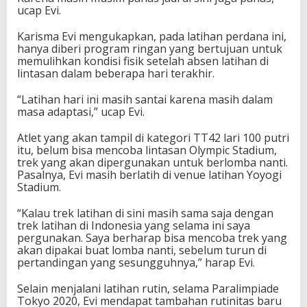
C
ucap Evi.
u
a
Karisma Evi mengukapkan, pada latihan perdana ini,
c
hanya diberi program ringan yang bertujuan untuk
a
memulihkan kondisi fisik setelah absen latihan di
lintasan dalam beberapa hari terakhir.
“Latihan hari ini masih santai karena masih dalam
masa adaptasi,” ucap Evi.
Atlet yang akan tampil di kategori TT42 lari 100 putri
itu, belum bisa mencoba lintasan Olympic Stadium,
trek yang akan dipergunakan untuk berlomba nanti.
Pasalnya, Evi masih berlatih di venue latihan Yoyogi
Stadium.
“Kalau trek latihan di sini masih sama saja dengan
trek latihan di Indonesia yang selama ini saya
pergunakan. Saya berharap bisa mencoba trek yang
akan dipakai buat lomba nanti, sebelum turun di
pertandingan yang sesungguhnya,” harap Evi.
Selain menjalani latihan rutin, selama Paralimpiade
Tokyo 2020, Evi mendapat tambahan rutinitas baru