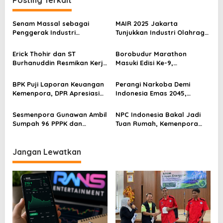
Posting Terkait
a
s
Senam Massal sebagai
MAIR 2025 Jakarta
Penggerak Industri
Tunjukkan Industri Olahraga
i
Olahraga: Momentum ISS
Jadi Mesin Ekonomi Baru
p
2025 untuk Ekonomi
Erick Thohir dan ST
Borobudur Marathon
Nasional
Burhanuddin Resmikan Kerja
Masuki Edisi Ke-9,
o
Sama Tata Kelola Hukum
Pemerintah Siap Perkuat
s
Program Pemuda dan
Kolaborasi
BPK Puji Laporan Keuangan
Perangi Narkoba Demi
Olahraga
Kemenpora, DPR Apresiasi
Indonesia Emas 2045,
Kinerja Menpora Dito
Kemenpora Gandeng BNN
Sesmenpora Gunawan Ambil
NPC Indonesia Bakal Jadi
Sumpah 96 PPPK dan
Tuan Rumah, Kemenpora
Serahkan SK Kepada 52
Kucurkan Bantuan Dana
CPNS
Tahap II
Jangan Lewatkan