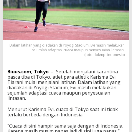
n
i
L
a
t
i
h
a
n
Dalam latihan yang diadakan di Yoyogi Stadium, Evi masih melakukan
sejumlah adaptasi cuaca maupun penyesuaian lintasan.
d
(foto:dok/npcindonesia)
a
n
F
Biuus.com, Tokyo
– Setelah menjalani karantina
o
pasca tiba di Tokyo, atlet para atletik Karisma Evi
k
Tiarani mulai menjalani latihan. Dalam latihan yang
u
diadakan di Yoyogi Stadium, Evi masih melakukan
s
sejumlah adaptasi cuaca maupun penyesuaian
A
lintasan.
d
a
Menurut Karisma Evi, cuaca di Tokyo saat ini tidak
p
terlalu berbeda dengan Indonesia.
t
a
s
“Cuaca di sini hampir sama saja dengan di Indonesia.
i
Karena masih musim panas jadi di sini juga panas,”