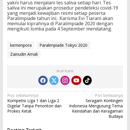
yakni harus menjalani tes saliva setiap hari. Tes
saliva ini merupakan prosedur pendeteksi covid-19
yang menjadi kewajiban resmi setiap peserta
Paralimpiade tahun ini. Karisma Evi Tiarani akan
memulai kiprahnya di Paralimpiade 2020 dengan
mengikuti lomba pada 4 September mendatang.
kemenpora
Paralimpiade Tokyo 2020
Zainudin Amali
Ikuti Kami
N
Pos sebelumnya
Pos berikutnya
Kompetisi Liga 1 dan Liga 2
Seragam Kontingen
a
Digelar Tanpa Penonton dan
Indonesia Mengusung Tema
v
Prokes Ketat
Keindahan dan Keragaman
Budaya
i
g