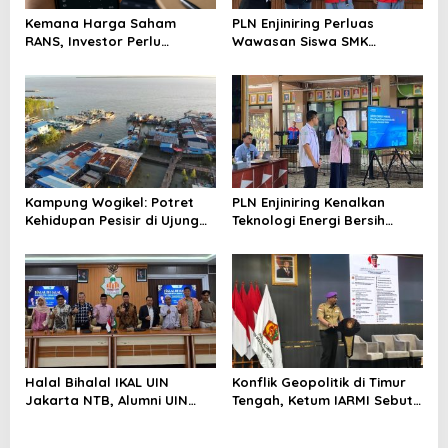
Kemana Harga Saham
PLN Enjiniring Perluas
RANS, Investor Perlu
Wawasan Siswa SMK
Cermati Fundamental dan
tentang Tantangan
Menghindari Spekulasi
Perubahan Iklim
Berlebihan
Kampung Wogikel: Potret
PLN Enjiniring Kenalkan
Kehidupan Pesisir di Ujung
Teknologi Energi Bersih
Selatan Papua yang
kepada Pelajar Jakarta
Bertahan di Tengah
Keterbatasan
Halal Bihalal IKAL UIN
Konflik Geopolitik di Timur
Jakarta NTB, Alumni UIN
Tengah, Ketum IARMI Sebut
Jakarta Adalah Aset
Alumni Menwa Harus Ambil
Strategis
Peran Strategis