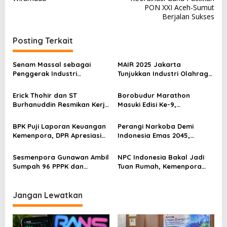
v
PON XXI Aceh-Sumut
Berjalan Sukses
i
g
Posting Terkait
a
s
Senam Massal sebagai
MAIR 2025 Jakarta
Penggerak Industri
Tunjukkan Industri Olahraga
i
Olahraga: Momentum ISS
Jadi Mesin Ekonomi Baru
p
2025 untuk Ekonomi
Erick Thohir dan ST
Borobudur Marathon
Nasional
Burhanuddin Resmikan Kerja
Masuki Edisi Ke-9,
o
Sama Tata Kelola Hukum
Pemerintah Siap Perkuat
s
Program Pemuda dan
Kolaborasi
BPK Puji Laporan Keuangan
Perangi Narkoba Demi
Olahraga
Kemenpora, DPR Apresiasi
Indonesia Emas 2045,
Kinerja Menpora Dito
Kemenpora Gandeng BNN
Sesmenpora Gunawan Ambil
NPC Indonesia Bakal Jadi
Sumpah 96 PPPK dan
Tuan Rumah, Kemenpora
Serahkan SK Kepada 52
Kucurkan Bantuan Dana
CPNS
Tahap II
Jangan Lewatkan