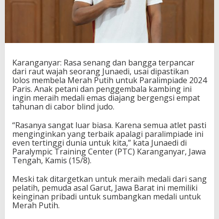
i
n
y
a
R
a
i
Karanganyar: Rasa senang dan bangga terpancar
h
dari raut wajah seorang Junaedi, usai dipastikan
E
lolos membela Merah Putih untuk Paralimpiade 2024
m
Paris. Anak petani dan penggembala kambing ini
a
ingin meraih medali emas diajang bergengsi empat
s
tahunan di cabor blind judo.
D
i
“Rasanya sangat luar biasa. Karena semua atlet pasti
C
menginginkan yang terbaik apalagi paralimpiade ini
a
even tertinggi dunia untuk kita,” kata Junaedi di
b
Paralympic Training Center (PTC) Karanganyar, Jawa
o
Tengah, Kamis (15/8).
r
B
Meski tak ditargetkan untuk meraih medali dari sang
l
pelatih, pemuda asal Garut, Jawa Barat ini memiliki
i
keinginan pribadi untuk sumbangkan medali untuk
n
Merah Putih.
d
J