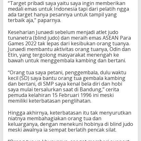
“Target pribadi saya yaitu saya ingin memberikan
u
medali emas untuk Indonesia tapi dari pelatih ngga
d
ada target hanya pesannya untuk tampil yang
o
terbaik aja,” paparnya.
Keseharian Junaedi sebelum menjadi atlet judo
tunanetra (blind judo) dan meraih emas ASEAN Para
Games 2022 tak lepas dari kesibukan orang tuanya.
Junaedi membantu aktivitas orang tuanya, Odin dan
Etin, yang tergolong masyarakat menengah ke
bawah untuk menggembala kambing dan bertani.
“Orang tua saya petani, penggembala, dulu waktu
kecil (SD) saya bantu orang tua gembala kambing
dan bertani, di SMP saya kenal bela diri dan hobi
saya mulai tersalurkan saat di Bandung,” cerita
pemuda kelahiran 15 Februari 1996 ini meski
memiliki keterbatasan penglihatan.
Hingga akhirnya, keterbatasan itu tak menyurutkan
niatnya membahagiakan orang tua dan
keluarganya, dengan menekuni hobinya di blind judo
meski awalnya ia sempat berlatih pencak silat.