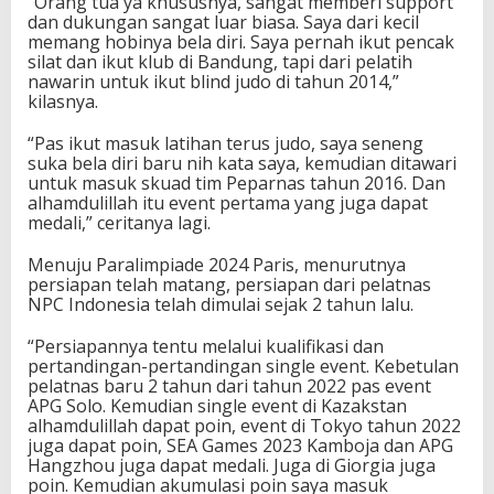
“Orang tua ya khususnya, sangat memberi support
dan dukungan sangat luar biasa. Saya dari kecil
memang hobinya bela diri. Saya pernah ikut pencak
silat dan ikut klub di Bandung, tapi dari pelatih
nawarin untuk ikut blind judo di tahun 2014,”
kilasnya.
“Pas ikut masuk latihan terus judo, saya seneng
suka bela diri baru nih kata saya, kemudian ditawari
untuk masuk skuad tim Peparnas tahun 2016. Dan
alhamdulillah itu event pertama yang juga dapat
medali,” ceritanya lagi.
Menuju Paralimpiade 2024 Paris, menurutnya
persiapan telah matang, persiapan dari pelatnas
NPC Indonesia telah dimulai sejak 2 tahun lalu.
“Persiapannya tentu melalui kualifikasi dan
pertandingan-pertandingan single event. Kebetulan
pelatnas baru 2 tahun dari tahun 2022 pas event
APG Solo. Kemudian single event di Kazakstan
alhamdulillah dapat poin, event di Tokyo tahun 2022
juga dapat poin, SEA Games 2023 Kamboja dan APG
Hangzhou juga dapat medali. Juga di Giorgia juga
poin. Kemudian akumulasi poin saya masuk