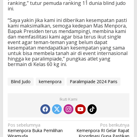
ranking,” tutur pemuda ranking 11 dunia blind judo
ini.
“Saya yakin jika kami ini diberikan kesempatan pasti
kami maksimalkan, semoga kedepan Mas Menpora,
Bapak Presiden terus mendampingi, membina kami
dan memfasilitasi kami agar bisa terus ikut single
event agar teman-teman yang belum dapat
kesempatan mendapatkan kesempatan yang sama
untuk bisa membela tanah air di event internasional
hingga ke paralimpiade,” pungkas atlet yang
bermain di Kelas 60 kg ini.
Blind Judo
kemenpora
Paralimpiade 2024 Paris
Ikuti Kami
N
Pos sebelumnya
Pos berikutnya
Kemenpora Buka Pemilihan
Kemenpora RI Gelar Rapat
a
Wiramuda
Koordinasi Guna Pastikan