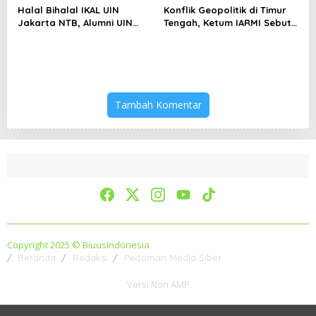
Halal Bihalal IKAL UIN
Konflik Geopolitik di Timur
Jakarta NTB, Alumni UIN
Tengah, Ketum IARMI Sebut
Jakarta Adalah Aset
Alumni Menwa Harus Ambil
Strategis
Peran Strategis
Tambah Komentar
Copyright 2025 © BiuusIndonesia
Beranda
Redaksi
Pedoman Media Siber
Versi Non AMP