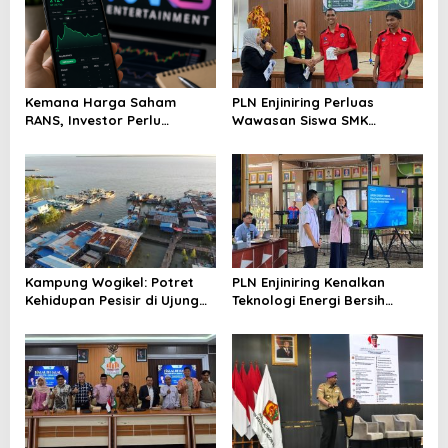
Kemana Harga Saham
PLN Enjiniring Perluas
RANS, Investor Perlu
Wawasan Siswa SMK
Cermati Fundamental dan
tentang Tantangan
Menghindari Spekulasi
Perubahan Iklim
Berlebihan
Kampung Wogikel: Potret
PLN Enjiniring Kenalkan
Kehidupan Pesisir di Ujung
Teknologi Energi Bersih
Selatan Papua yang
kepada Pelajar Jakarta
Bertahan di Tengah
Keterbatasan