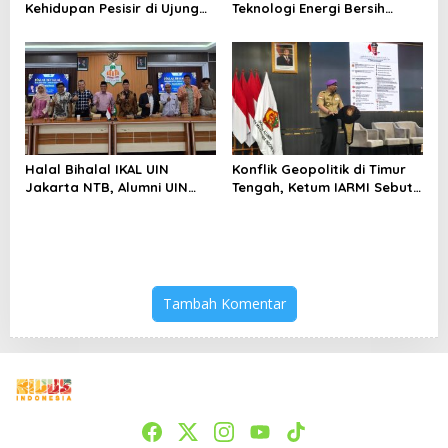
Kehidupan Pesisir di Ujung
Teknologi Energi Bersih
Selatan Papua yang
kepada Pelajar Jakarta
Bertahan di Tengah
Keterbatasan
Halal Bihalal IKAL UIN
Konflik Geopolitik di Timur
Jakarta NTB, Alumni UIN
Tengah, Ketum IARMI Sebut
Jakarta Adalah Aset
Alumni Menwa Harus Ambil
Strategis
Peran Strategis
Tambah Komentar