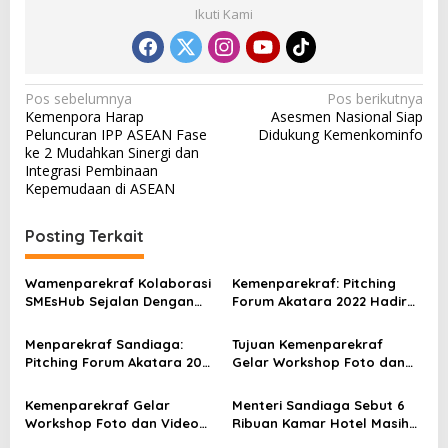
Ikuti Kami
N
Pos sebelumnya
Pos berikutnya
Kemenpora Harap
Asesmen Nasional Siap
a
Peluncuran IPP ASEAN Fase
Didukung Kemenkominfo
v
ke 2 Mudahkan Sinergi dan
Integrasi Pembinaan
i
Kepemudaan di ASEAN
g
a
Posting Terkait
s
Wamenparekraf Kolaborasi
Kemenparekraf: Pitching
i
SMEsHub Sejalan Dengan
Forum Akatara 2022 Hadir
p
Visi Kemenparekraf
Untuk Film Indonesia
Semakin Maju dan Berdaya
Menparekraf Sandiaga:
Tujuan Kemenparekraf
o
Saing
Pitching Forum Akatara 2022
Gelar Workshop Foto dan
s
Bisa Teruskan Ekosistem
Video Untuk Meningkatkan
Perfilman Indonesia
Kompetensi
Kemenparekraf Gelar
Menteri Sandiaga Sebut 6
Workshop Foto dan Video
Ribuan Kamar Hotel Masih
Untuk Tingkatkan Konten
Kosong di NTB