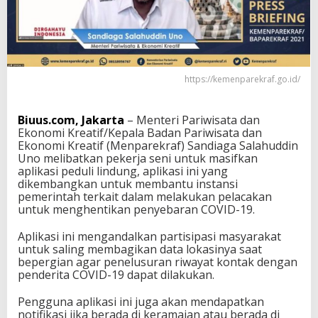
n
g
i
M
e
n
https://kemenparekraf.go.id/
p
a
r
Biuus.com, Jakarta
– Menteri Pariwisata dan
e
Ekonomi Kreatif/Kepala Badan Pariwisata dan
k
Ekonomi Kreatif (Menparekraf) Sandiaga Salahuddin
r
Uno melibatkan pekerja seni untuk masifkan
a
aplikasi peduli lindung, aplikasi ini yang
f
dikembangkan untuk membantu instansi
M
pemerintah terkait dalam melakukan pelacakan
e
untuk menghentikan penyebaran COVID-19.
l
i
Aplikasi ini mengandalkan partisipasi masyarakat
b
untuk saling membagikan data lokasinya saat
a
bepergian agar penelusuran riwayat kontak dengan
t
penderita COVID-19 dapat dilakukan.
k
a
Pengguna aplikasi ini juga akan mendapatkan
n
notifikasi jika berada di keramaian atau berada di
P