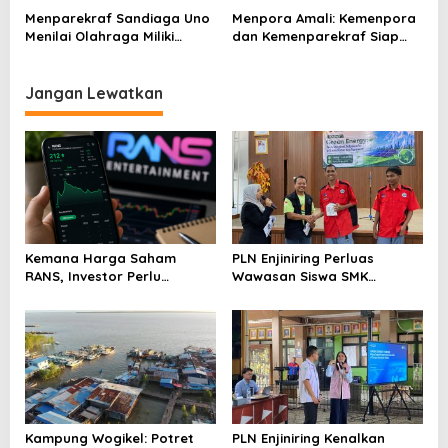
Publikasi Berkualitas
Menparekraf Sandiaga Uno
Menpora Amali: Kemenpora
Menilai Olahraga Miliki
dan Kemenparekraf Siap
Potensi Besar
Kolaborasi di Bidang
Pemuda dan Olahraga
Jangan Lewatkan
Kemana Harga Saham
PLN Enjiniring Perluas
RANS, Investor Perlu
Wawasan Siswa SMK
Cermati Fundamental dan
tentang Tantangan
Menghindari Spekulasi
Perubahan Iklim
Berlebihan
Kampung Wogikel: Potret
PLN Enjiniring Kenalkan