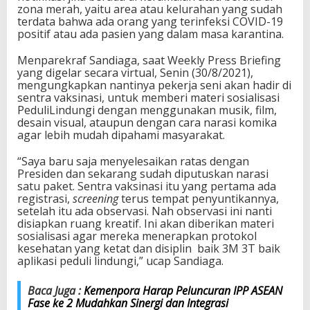
zona merah, yaitu area atau kelurahan yang sudah
e
terdata bahwa ada orang yang terinfeksi COVID-19
k
positif atau ada pasien yang dalam masa karantina.
e
r
j
Menparekraf Sandiaga, saat Weekly Press Briefing
a
yang digelar secara virtual, Senin (30/8/2021),
S
mengungkapkan nantinya pekerja seni akan hadir di
e
sentra vaksinasi, untuk memberi materi sosialisasi
n
PeduliLindungi dengan menggunakan musik, film,
i
desain visual, ataupun dengan cara narasi komika
U
agar lebih mudah dipahami masyarakat.
n
t
“Saya baru saja menyelesaikan ratas dengan
u
Presiden dan sekarang sudah diputuskan narasi
k
satu paket. Sentra vaksinasi itu yang pertama ada
M
registrasi,
screening
terus tempat penyuntikannya,
e
setelah itu ada observasi. Nah observasi ini nanti
m
disiapkan ruang kreatif. Ini akan diberikan materi
a
sosialisasi agar mereka menerapkan protokol
s
kesehatan yang ketat dan disiplin baik 3M 3T baik
i
aplikasi peduli lindungi,” ucap Sandiaga.
f
k
Baca Juga :
Kemenpora Harap Peluncuran IPP ASEAN
a
Fase ke 2 Mudahkan Sinergi dan Integrasi
n