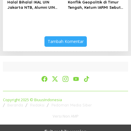
Halal Bihalal IKAL UIN
Konflik Geopolitik di Timur
Jakarta NTB, Alumni UIN
Tengah, Ketum IARMI Sebut
Jakarta Adalah Aset
Alumni Menwa Harus Ambil
Strategis
Peran Strategis
Tambah Komentar
Copyright 2025 © BiuusIndonesia
Beranda
Redaksi
Pedoman Media Siber
Versi Non AMP