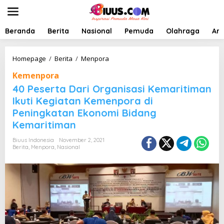
L
e
w
a
Beranda
Berita
Nasional
Pemuda
Olahraga
Art
t
i
k
4
Homepage
/
Berita
/
Menpora
e
0
Kemenpora
k
P
o
e
40 Peserta Dari Organisasi Kemaritiman
n
s
Ikuti Kegiatan Kemenpora di
t
e
Peningkatan Ekonomi Bidang
e
r
n
t
Kemaritiman
a
D
Biuus Indonesia
November 2, 2021
Berita
,
Menpora
,
Nasional
a
r
i
O
r
g
a
n
i