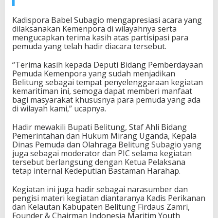
E
k
Kadispora Babel Subagio mengapresiasi acara yang
o
dilaksanakan Kemenpora di wilayahnya serta
n
mengucapkan terima kasih atas partisipasi para
o
pemuda yang telah hadir diacara tersebut.
m
i
“Terima kasih kepada Deputi Bidang Pemberdayaan
B
Pemuda Kemenpora yang sudah menjadikan
i
Belitung sebagai tempat penyelenggaraan kegiatan
d
kemaritiman ini, semoga dapat memberi manfaat
a
bagi masyarakat khususnya para pemuda yang ada
n
di wilayah kami,” ucapnya.
g
K
Hadir mewakili Bupati Belitung, Staf Ahli Bidang
e
Pemerintahan dan Hukum Mirang Uganda, Kepala
m
Dinas Pemuda dan Olahraga Belitung Subagio yang
a
juga sebagai moderator dan PIC selama kegiatan
r
tersebut berlangsung dengan Ketua Pelaksana
i
tetap internal Kedeputian Bastaman Harahap.
t
i
Kegiatan ini juga hadir sebagai narasumber dan
m
pengisi materi kegiatan diantaranya Kadis Perikanan
a
dan Kelautan Kabupaten Belitung Firdaus Zamri,
n
Founder & Chairman Indonesia Maritim Youth