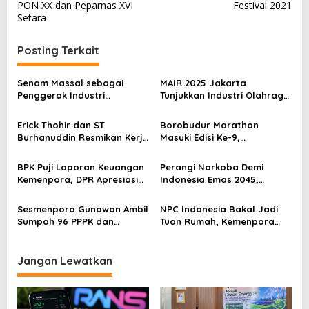
v
PON XX dan Peparnas XVI
Festival 2021
Setara
i
g
Posting Terkait
a
s
Senam Massal sebagai
MAIR 2025 Jakarta
Penggerak Industri
Tunjukkan Industri Olahraga
i
Olahraga: Momentum ISS
Jadi Mesin Ekonomi Baru
p
2025 untuk Ekonomi
Erick Thohir dan ST
Borobudur Marathon
Nasional
Burhanuddin Resmikan Kerja
Masuki Edisi Ke-9,
o
Sama Tata Kelola Hukum
Pemerintah Siap Perkuat
s
Program Pemuda dan
Kolaborasi
BPK Puji Laporan Keuangan
Perangi Narkoba Demi
Olahraga
Kemenpora, DPR Apresiasi
Indonesia Emas 2045,
Kinerja Menpora Dito
Kemenpora Gandeng BNN
Sesmenpora Gunawan Ambil
NPC Indonesia Bakal Jadi
Sumpah 96 PPPK dan
Tuan Rumah, Kemenpora
Serahkan SK Kepada 52
Kucurkan Bantuan Dana
CPNS
Tahap II
Jangan Lewatkan