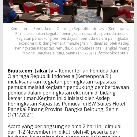
s
a
s
i
K
Kementerian Pemuda dan Olahraga Republik Indonesia (Kemenpora
e
RI) melaksanakan kegiatan peningkatan kapasitas pemuda melalui
m
kegiatan pendukung pemberdayaan pemuda dalam peningkatan
a
ekonomi di bidang kemaritiman,Kegitan ini diinisiasi oleh Asdep
r
Peningkatan Kapasitas Pemuda, di BW Suites Hotel Pangkal Pinang
i
Provinsi Bangka Belitung, Senin (1/11/2021). (foto:dok/deputi1)
t
i
m
Biuus.com, Jakarta
–
Kementerian Pemuda dan
a
Olahraga Republik Indonesia (Kemenpora RI)
n
melaksanakan kegiatan peningkatan kapasitas
I
pemuda melalui kegiatan pendukung pemberdayaan
k
pemuda dalam peningkatan ekonomi di bidang
u
kemaritiman,Kegitan ini diinisiasi oleh Asdep
t
Peningkatan Kapasitas Pemuda, di BW Suites Hotel
i
Pangkal Pinang Provinsi Bangka Belitung, Senin
K
(1/11/2021).
e
g
Acara yang berlangsung selama 2 hari ini, dimulai
i
dari 1-2 November ini dikuti oleh 40 peserta dari
a