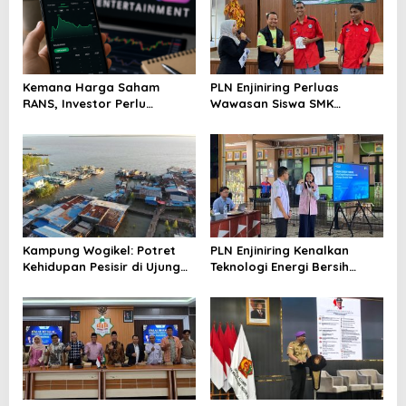
Kemana Harga Saham
PLN Enjiniring Perluas
RANS, Investor Perlu
Wawasan Siswa SMK
Cermati Fundamental dan
tentang Tantangan
Menghindari Spekulasi
Perubahan Iklim
Berlebihan
Kampung Wogikel: Potret
PLN Enjiniring Kenalkan
Kehidupan Pesisir di Ujung
Teknologi Energi Bersih
Selatan Papua yang
kepada Pelajar Jakarta
Bertahan di Tengah
Keterbatasan