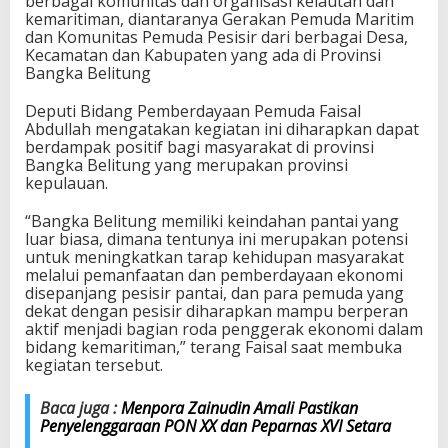
berbagai komunitas dan organisasi kelautan dan
t
kemaritiman, diantaranya Gerakan Pemuda Maritim
a
dan Komunitas Pemuda Pesisir dari berbagai Desa,
n
Kecamatan dan Kabupaten yang ada di Provinsi
K
Bangka Belitung
e
m
Deputi Bidang Pemberdayaan Pemuda Faisal
e
Abdullah mengatakan kegiatan ini diharapkan dapat
n
berdampak positif bagi masyarakat di provinsi
p
Bangka Belitung yang merupakan provinsi
o
kepulauan.
r
a
“Bangka Belitung memiliki keindahan pantai yang
d
luar biasa, dimana tentunya ini merupakan potensi
i
untuk meningkatkan tarap kehidupan masyarakat
P
melalui pemanfaatan dan pemberdayaan ekonomi
e
disepanjang pesisir pantai, dan para pemuda yang
n
dekat dengan pesisir diharapkan mampu berperan
i
aktif menjadi bagian roda penggerak ekonomi dalam
n
bidang kemaritiman,” terang Faisal saat membuka
g
kegiatan tersebut.
k
a
Baca juga :
Menpora Zainudin Amali Pastikan
t
Penyelenggaraan PON XX dan Peparnas XVI Setara
a
n