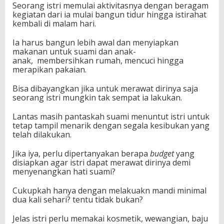
Seorang istri memulai aktivitasnya dengan beragam
a
kegiatan dari ia mulai bangun tidur hingga istirahat
n
kembali di malam hari.
g
g
Ia harus bangun lebih awal dan menyiapkan
a
makanan untuk suami dan anak-
L
anak, membersihkan rumah, mencuci hingga
e
merapikan pakaian.
b
i
h
Bisa dibayangkan jika untuk merawat dirinya saja
H
seorang istri mungkin tak sempat ia lakukan.
i
j
Lantas masih pantaskah suami menuntut istri untuk
a
tetap tampil menarik dengan segala kesibukan yang
u
telah dilakukan.
Jika iya, perlu dipertanyakan berapa
budget
yang
disiapkan agar istri dapat merawat dirinya demi
menyenangkan hati suami?
Cukupkah hanya dengan melakuakn mandi minimal
dua kali sehari? tentu tidak bukan?
Jelas istri perlu memakai kosmetik, wewangian, baju