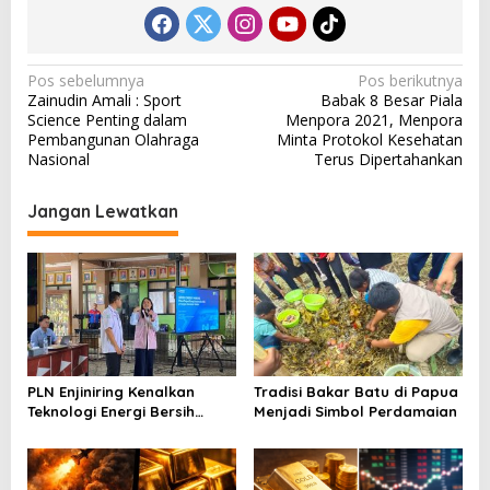
N
Pos sebelumnya
Pos berikutnya
Zainudin Amali : Sport
Babak 8 Besar Piala
a
Science Penting dalam
Menpora 2021, Menpora
v
Pembangunan Olahraga
Minta Protokol Kesehatan
Nasional
Terus Dipertahankan
i
g
Jangan Lewatkan
a
s
i
p
o
s
PLN Enjiniring Kenalkan
Tradisi Bakar Batu di Papua
Teknologi Energi Bersih
Menjadi Simbol Perdamaian
kepada Pelajar Jakarta