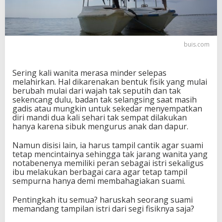
p
i
l
C
a
buis.com
n
t
i
Sering kali wanita merasa minder selepas
k
melahirkan. Hal dikarenakan bentuk fisik yang mulai
,
berubah mulai dari wajah tak seputih dan tak
K
sekencang dulu, badan tak selangsing saat masih
a
gadis atau mungkin untuk sekedar menyempatkan
r
diri mandi dua kali sehari tak sempat dilakukan
e
hanya karena sibuk mengurus anak dan dapur.
n
a
Namun disisi lain, ia harus tampil cantik agar suami
R
tetap mencintainya sehingga tak jarang wanita yang
u
notabenenya memiliki peran sebagai istri sekaligus
m
ibu melakukan berbagai cara agar tetap tampil
p
sempurna hanya demi membahagiakan suami.
u
t
Pentingkah itu semua? haruskah seorang suami
T
memandang tampilan istri dari segi fisiknya saja?
e
t