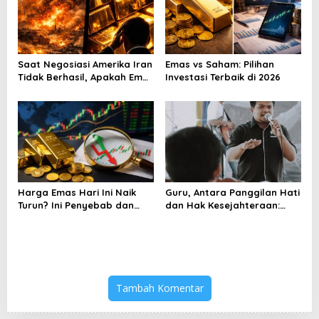
Saat Negosiasi Amerika Iran
Emas vs Saham: Pilihan
Tidak Berhasil, Apakah Emas
Investasi Terbaik di 2026
Bisa Jadi Peluang
Harga Emas Hari Ini Naik
Guru, Antara Panggilan Hati
Turun? Ini Penyebab dan
dan Hak Kesejahteraan:
Cara Menyikapinya
Analisis Wacana Kritis
Pidato Menag
Tambah Komentar