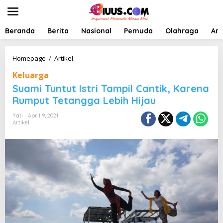
L
e
w
a
Beranda
Berita
Nasional
Pemuda
Olahraga
Art
t
i
k
S
Homepage
/
Artikel
e
u
Keluarga
k
a
o
m
Suami Tuntut Istri Tampil Cantik, Karena
n
i
Rumput Tetangga Lebih Hijau
t
T
e
u
Yati
April 9, 2021
n
n
Artikel
t
u
t
I
s
t
r
i
T
a
m