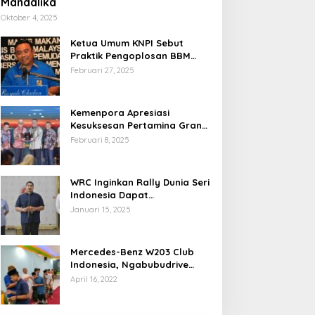
Mandalika
Oktober 4, 2025
Ketua Umum KNPI Sebut
Praktik Pengoplosan BBM
Cederai Kepercayaan
Februari 27, 2025
Masyarakat
Kemenpora Apresiasi
Kesuksesan Pertamina Grand
Prix of Indonesia 2024
Februari 8, 2025
WRC Inginkan Rally Dunia Seri
Indonesia Dapat
Terselenggara 2026
Januari 15, 2025
Mendatang
Mercedes-Benz W203 Club
Indonesia, Ngabubudrive
Ramadhan 2022
April 16, 2022