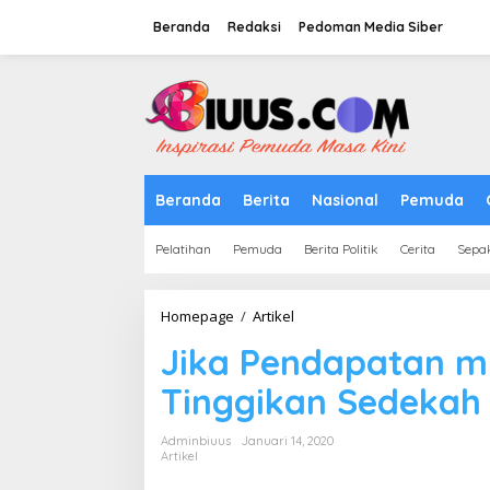
Lewati
ke
Beranda
Redaksi
Pedoman Media Siber
konten
tutup
Beranda
Berita
Nasional
Pemuda
Pelatihan
Pemuda
Berita Politik
Cerita
Sepa
Jika
Homepage
/
Artikel
Pendapatan
Jika Pendapatan 
mu
Bertambah,
Tinggikan Sedekah
maka
Tinggikan
Sedekah
Adminbiuus
Januari 14, 2020
Mu
Artikel