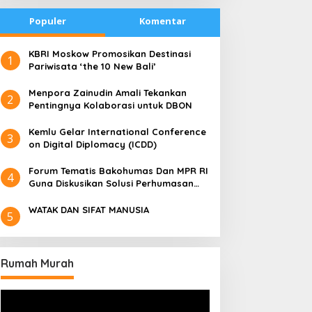
Populer
Komentar
​KBRI Moskow Promosikan Destinasi
1
Pariwisata ‘the 10 New Bali’
​Menpora Zainudin Amali Tekankan
2
Pentingnya Kolaborasi untuk DBON
​Kemlu Gelar International Conference
3
on Digital Diplomacy (ICDD)
Forum Tematis Bakohumas Dan MPR RI
4
Guna Diskusikan Solusi Perhumasan
Juga Tuk Perkuat Lembaga Masing –
Masing
WATAK DAN SIFAT MANUSIA
5
Rumah Murah
Pemutar
Video