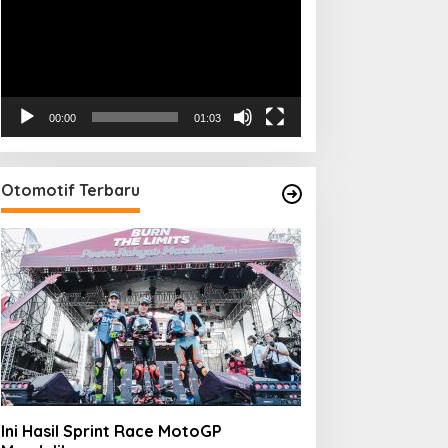
00:00
01:03
Otomotif Terbaru
Ini Hasil Sprint Race MotoGP