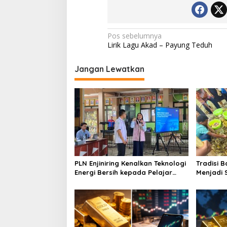
Navigasi
Pos sebelumnya
Lirik Lagu Akad – Payung Teduh
pos
Jangan Lewatkan
PLN Enjiniring Kenalkan Teknologi
Tradisi 
Energi Bersih kepada Pelajar
Menjadi 
Jakarta