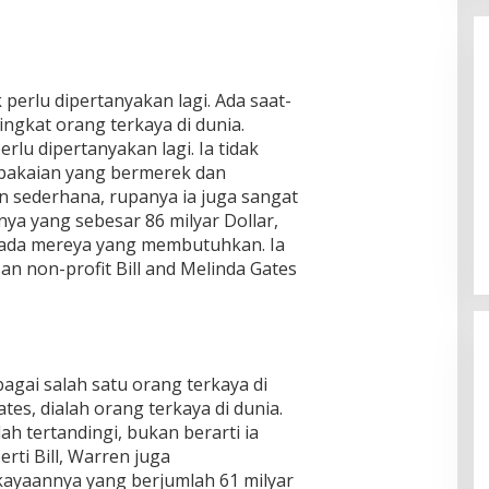
 perlu dipertanyakan lagi. Ada saat-
ngkat orang terkaya di dunia.
rlu dipertanyakan lagi. Ia tidak
pakaian yang bermerek dan
Enam Pejabat Baru Resmi Dilantik
n sederhana, rupanya ia juga sangat
di Kejati Kepri oleh J. Devy
ya yang sebesar 86 milyar Dollar,
Sudarso
Di Berita, Politik
|
November 3, 2025
ada mereya yang membutuhkan. Ia
san non-profit Bill and Melinda Gates
bagai salah satu orang terkaya di
ates, dialah orang terkaya di dunia.
ah tertandingi, bukan berarti ia
rti Bill, Warren juga
yaannya yang berjumlah 61 milyar