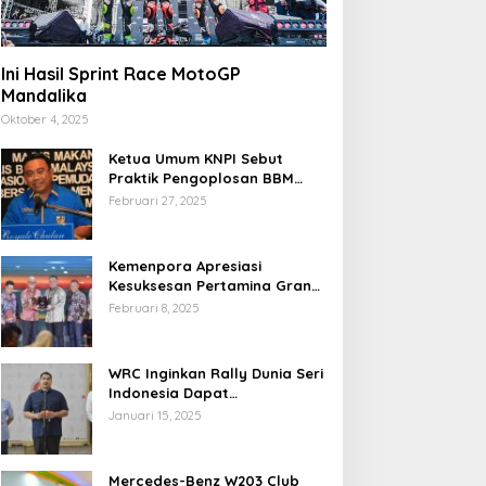
Ini Hasil Sprint Race MotoGP
Mandalika
Oktober 4, 2025
Ketua Umum KNPI Sebut
Praktik Pengoplosan BBM
Cederai Kepercayaan
Februari 27, 2025
Masyarakat
Kemenpora Apresiasi
Kesuksesan Pertamina Grand
Prix of Indonesia 2024
Februari 8, 2025
WRC Inginkan Rally Dunia Seri
Indonesia Dapat
Terselenggara 2026
Januari 15, 2025
Mendatang
Mercedes-Benz W203 Club