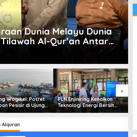
raan Dunia Melayu Dunia
s Tilawah Al-Qur’an Antar
»
g Wogikel: Potret
PLN Enjiniring Kenalkan
T
an Pesisir di Ujung
Teknologi Energi Bersih
P
n Papua yang
kepada Pelajar Jakarta
P
an di Tengah
atasan
 Alquran