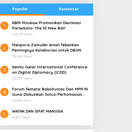
Populer
Komentar
​KBRI Moskow Promosikan Destinasi
1
Pariwisata ‘the 10 New Bali’
226,743 Views
​Menpora Zainudin Amali Tekankan
2
Pentingnya Kolaborasi untuk DBON
142,461 Views
​Kemlu Gelar International Conference
3
on Digital Diplomacy (ICDD)
122,232 Views
Forum Tematis Bakohumas Dan MPR RI
4
Guna Diskusikan Solusi Perhumasan
radisi Bakar Batu di
Kemana Harga Saham
Juga Tuk Perkuat Lembaga Masing –
apua Menjadi Simbol
RANS, Investor Perlu
46,266 Views
Masing
erdamaian
Cermati Fundamental dan
WATAK DAN SIFAT MANUSIA
Menghindari Spekulasi
5
41,823 Views
Berlebihan