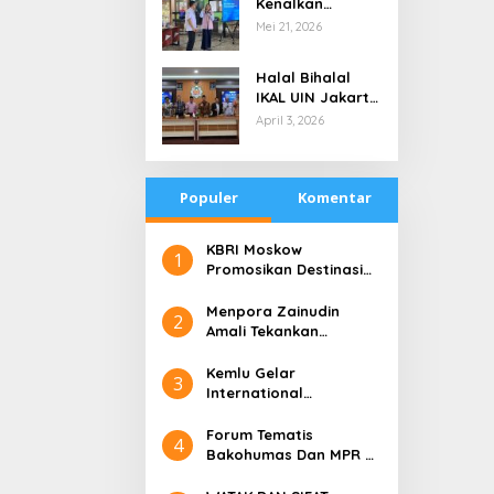
Kenalkan
di Tengah
Teknologi Energi
Mei 21, 2026
Keterbatasan
Bersih kepada
Pelajar Jakarta
Halal Bihalal
IKAL UIN Jakarta
NTB, Alumni UIN
April 3, 2026
Jakarta Adalah
Aset Strategis
Populer
Komentar
​KBRI Moskow
1
Promosikan Destinasi
Pariwisata ‘the 10 New
Bali’
​Menpora Zainudin
2
Amali Tekankan
Pentingnya Kolaborasi
untuk DBON
​Kemlu Gelar
3
International
Conference on Digital
Diplomacy (ICDD)
Forum Tematis
4
Bakohumas Dan MPR RI
Guna Diskusikan Solusi
Perhumasan Juga Tuk