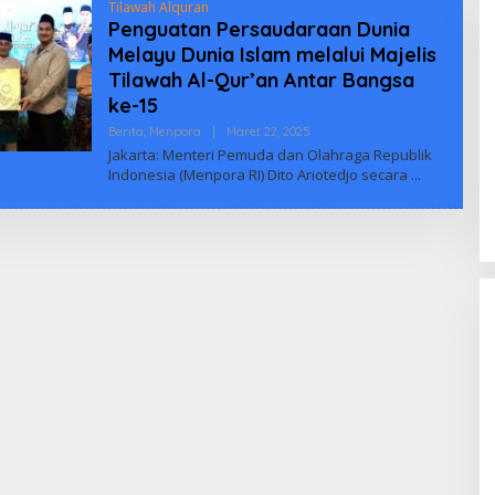
Tilawah Alquran
Penguatan Persaudaraan Dunia
Melayu Dunia Islam melalui Majelis
Tilawah Al-Qur’an Antar Bangsa
ke-15
Oleh
Berita
,
Menpora
|
Maret 22, 2025
Biuus
Jakarta: Menteri Pemuda dan Olahraga Republik
Indonesia
Indonesia (Menpora RI) Dito Ariotedjo secara