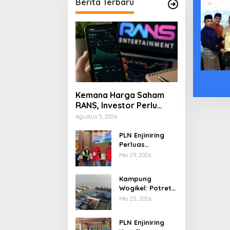
Berita Terbaru
Kemana Harga Saham
RANS, Investor Perlu
Cermati Fundamental
Agustus 5, 2026
dan Menghindari
Spekulasi Berlebihan
PLN Enjiniring
Perluas
Wawasan Siswa
Mei 29, 2026
SMK tentang
Tantangan
Kampung
Perubahan Iklim
Wogikel: Potret
Kehidupan
Mei 25, 2026
Pesisir di Ujung
Selatan Papua
PLN Enjiniring
yang Bertahan