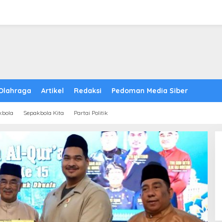
Olahraga
Artikel
Redaksi
Pedoman Media Siber
kbola
Sepakbola Kita
Partai Politik