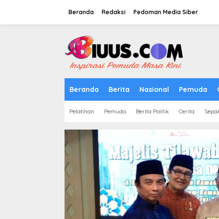
Lewati
ke
Beranda
Redaksi
Pedoman Media Siber
konten
tutup
Beranda
Berita
Nasional
Pemuda
Pelatihan
Pemuda
Berita Politik
Cerita
Sepa