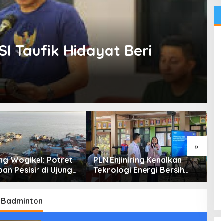
I Taufik Hidayat Beri
»
g Wogikel: Potret
PLN Enjiniring Kenalkan
T
an Pesisir di Ujung
Teknologi Energi Bersih
P
n Papua yang
kepada Pelajar Jakarta
P
an di Tengah
atasan
i Badminton