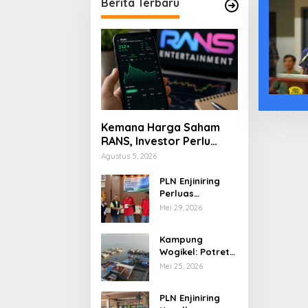
Berita Terbaru
Kemana Harga Saham
RANS, Investor Perlu
Cermati Fundamental
Agustus 5, 2026
dan Menghindari
Spekulasi Berlebihan
PLN Enjiniring
Perluas
Wawasan Siswa
Mei 29, 2026
SMK tentang
Tantangan
Kampung
Perubahan Iklim
Wogikel: Potret
Kehidupan
Mei 25, 2026
Pesisir di Ujung
Selatan Papua
PLN Enjiniring
yang Bertahan