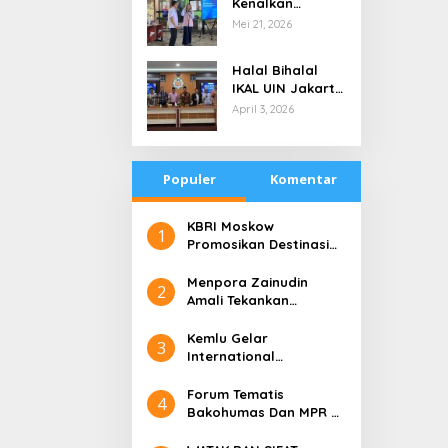
Kenalkan
di Tengah
Teknologi Energi
Mei 21, 2026
Keterbatasan
Bersih kepada
Pelajar Jakarta
Halal Bihalal
IKAL UIN Jakarta
NTB, Alumni UIN
April 3, 2026
Jakarta Adalah
Aset Strategis
Populer
Komentar
​KBRI Moskow
1
Promosikan Destinasi
Pariwisata ‘the 10 New
Bali’
​Menpora Zainudin
2
Amali Tekankan
Pentingnya Kolaborasi
untuk DBON
​Kemlu Gelar
3
International
Conference on Digital
Diplomacy (ICDD)
Forum Tematis
4
Bakohumas Dan MPR RI
Guna Diskusikan Solusi
Perhumasan Juga Tuk