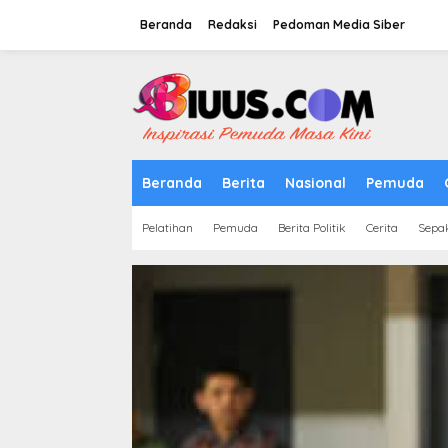
Lewati
ke
Beranda
Redaksi
Pedoman Media Siber
konten
tutup
Beranda
Berita
Nasional
Pemuda
Pelatihan
Pemuda
Berita Politik
Cerita
Sepa