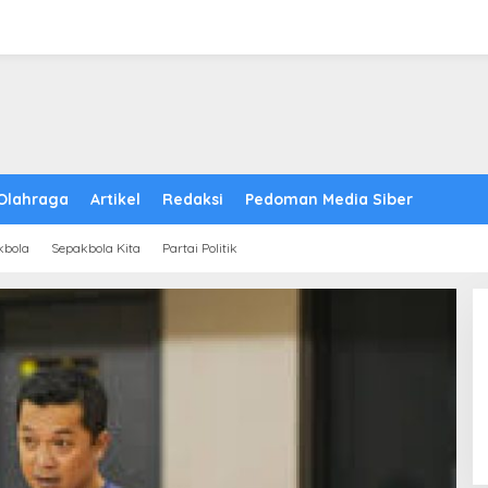
Olahraga
Artikel
Redaksi
Pedoman Media Siber
kbola
Sepakbola Kita
Partai Politik