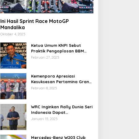
Ini Hasil Sprint Race MotoGP
Mandalika
Oktober 4, 2025
Ketua Umum KNPI Sebut
Praktik Pengoplosan BBM
Cederai Kepercayaan
Februari 27, 2025
Masyarakat
Kemenpora Apresiasi
Kesuksesan Pertamina Grand
Prix of Indonesia 2024
Februari 8, 2025
WRC Inginkan Rally Dunia Seri
Indonesia Dapat
Terselenggara 2026
Januari 15, 2025
Mendatang
Mercedes-Benz W203 Club