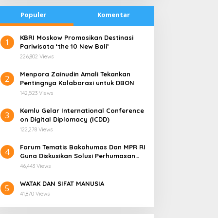
Populer
Komentar
​KBRI Moskow Promosikan Destinasi
1
Pariwisata ‘the 10 New Bali’
226,802 Views
​Menpora Zainudin Amali Tekankan
2
Pentingnya Kolaborasi untuk DBON
142,523 Views
​Kemlu Gelar International Conference
3
on Digital Diplomacy (ICDD)
122,278 Views
Forum Tematis Bakohumas Dan MPR RI
4
Guna Diskusikan Solusi Perhumasan
radisi Bakar Batu di
Kemana Harga Saham
Juga Tuk Perkuat Lembaga Masing –
apua Menjadi Simbol
RANS, Investor Perlu
46,443 Views
Masing
erdamaian
Cermati Fundamental dan
WATAK DAN SIFAT MANUSIA
Menghindari Spekulasi
5
41,870 Views
Berlebihan