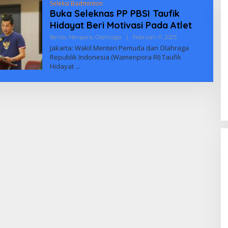
Seleksi Badminton
Buka Seleknas PP PBSI Taufik
Hidayat Beri Motivasi Pada Atlet
Oleh
Berita
,
Menpora
,
Olahraga
|
Februari 11, 2025
Biuus
Jakarta: Wakil Menteri Pemuda dan Olahraga
Indonesia
Republik Indonesia (Wamenpora RI) Taufik
Hidayat