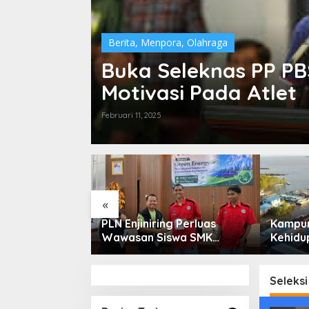
Berita
,
Menpora
,
Olahraga
Buka Seleknas PP PBS
Motivasi Pada Atlet
Februari 11, 2025
«
ga Saham
PLN Enjiniring Perluas
Kampun
or Perlu
Wawasan Siswa SMK
Kehidup
damental dan
tentang Tantangan
Selata
 Spekulasi
Perubahan Iklim
Bertah
Keterb
Seleks