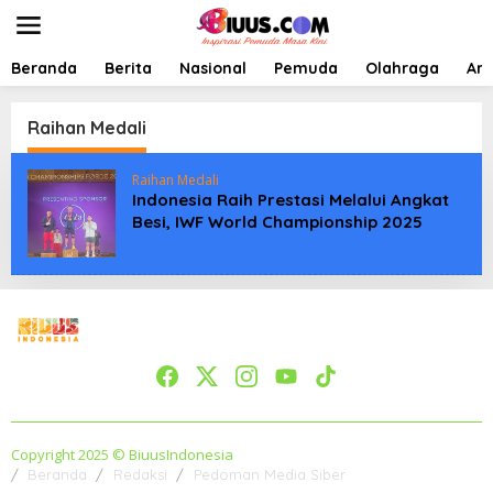
L
e
w
a
Beranda
Berita
Nasional
Pemuda
Olahraga
Art
t
i
k
Raihan Medali
e
k
Raihan Medali
o
Indonesia Raih Prestasi Melalui Angkat
n
Besi, IWF World Championship 2025
t
e
n
Copyright 2025 © BiuusIndonesia
Beranda
Redaksi
Pedoman Media Siber