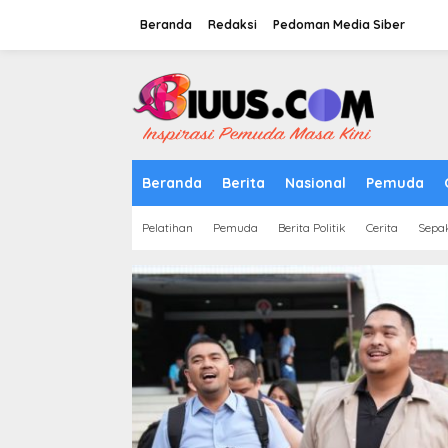
Lewati
ke
Beranda
Redaksi
Pedoman Media Siber
konten
tutup
Beranda
Berita
Nasional
Pemuda
Pelatihan
Pemuda
Berita Politik
Cerita
Sepa