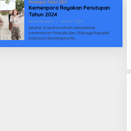
Penutupan Tahun 2024
Kemenpora Rayakan Penutupan
Tahun 2024
Oleh
Berita
,
Menpora
|
Januari 1, 2025
Biuus
Jakarta: Suasana meriah menyelimuti
Indonesia
Kementerian Pemuda dan Olahraga Republik
Indonesia (Kemenpora RI)