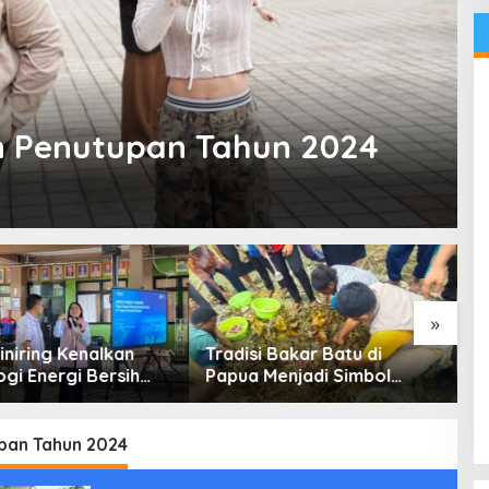
 Penutupan Tahun 2024
»
iniring Kenalkan
Tradisi Bakar Batu di
K
gi Energi Bersih
Papua Menjadi Simbol
R
 Pelajar Jakarta
Perdamaian
C
M
B
pan Tahun 2024