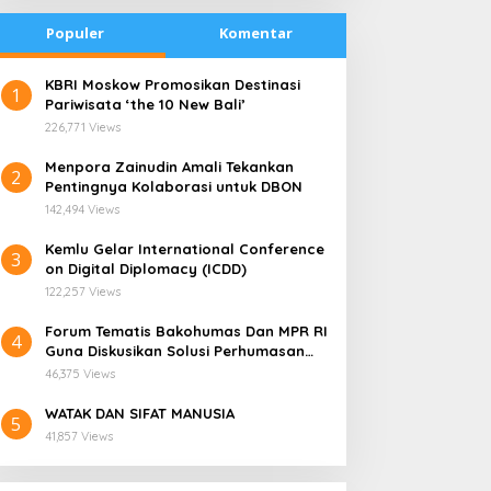
Populer
Komentar
​KBRI Moskow Promosikan Destinasi
1
Pariwisata ‘the 10 New Bali’
226,771 Views
​Menpora Zainudin Amali Tekankan
2
Pentingnya Kolaborasi untuk DBON
142,494 Views
​Kemlu Gelar International Conference
3
on Digital Diplomacy (ICDD)
122,257 Views
Forum Tematis Bakohumas Dan MPR RI
4
Guna Diskusikan Solusi Perhumasan
emana Harga Saham
PLN Enjiniring Perluas
Juga Tuk Perkuat Lembaga Masing –
ANS, Investor Perlu
Wawasan Siswa SMK
46,375 Views
Masing
ermati Fundamental dan
tentang Tantangan
WATAK DAN SIFAT MANUSIA
enghindari Spekulasi
Perubahan Iklim
5
41,857 Views
erlebihan