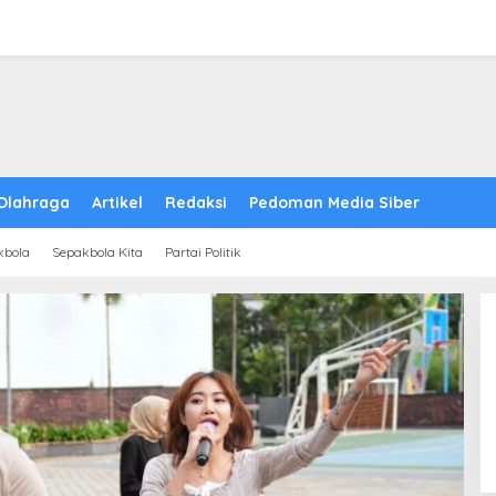
Olahraga
Artikel
Redaksi
Pedoman Media Siber
kbola
Sepakbola Kita
Partai Politik