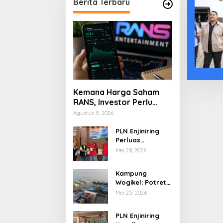
Berita Terbaru
Kemana Harga Saham
RANS, Investor Perlu
Cermati Fundamental
Agustus 5, 2026
dan Menghindari
Spekulasi Berlebihan
PLN Enjiniring
Perluas
Wawasan Siswa
Mei 29, 2026
SMK tentang
Tantangan
Kampung
Perubahan Iklim
Wogikel: Potret
Kehidupan
Mei 25, 2026
Pesisir di Ujung
Selatan Papua
PLN Enjiniring
yang Bertahan