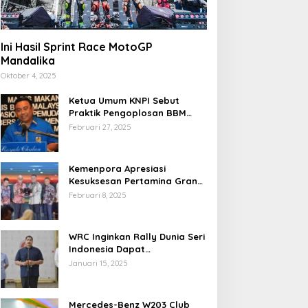
Ini Hasil Sprint Race MotoGP
Mandalika
Oktober 4, 2025
Ketua Umum KNPI Sebut
Praktik Pengoplosan BBM
Cederai Kepercayaan
Februari 27, 2025
Masyarakat
Kemenpora Apresiasi
Kesuksesan Pertamina Grand
Prix of Indonesia 2024
Februari 8, 2025
WRC Inginkan Rally Dunia Seri
Indonesia Dapat
Terselenggara 2026
Januari 15, 2025
Mendatang
Mercedes-Benz W203 Club