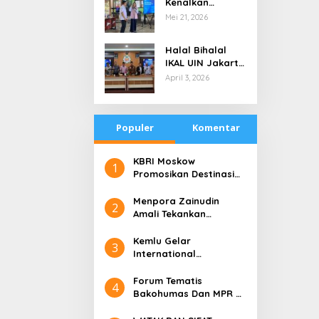
Kenalkan
di Tengah
Teknologi Energi
Mei 21, 2026
Keterbatasan
Bersih kepada
Pelajar Jakarta
Halal Bihalal
IKAL UIN Jakarta
NTB, Alumni UIN
April 3, 2026
Jakarta Adalah
Aset Strategis
Populer
Komentar
​KBRI Moskow
1
Promosikan Destinasi
Pariwisata ‘the 10 New
Bali’
​Menpora Zainudin
2
Amali Tekankan
Pentingnya Kolaborasi
untuk DBON
​Kemlu Gelar
3
International
Conference on Digital
Diplomacy (ICDD)
Forum Tematis
4
Bakohumas Dan MPR RI
Guna Diskusikan Solusi
Perhumasan Juga Tuk