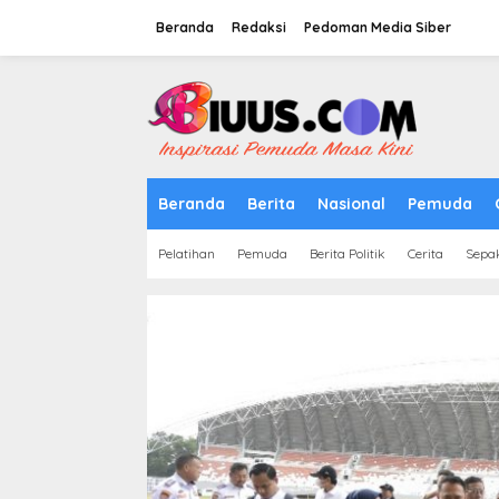
Lewati
ke
Beranda
Redaksi
Pedoman Media Siber
konten
tutup
Beranda
Berita
Nasional
Pemuda
Pelatihan
Pemuda
Berita Politik
Cerita
Sepa