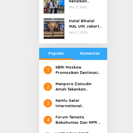
Kenalkan
di Tengah
Teknologi Energi
Mei 21, 2026
Keterbatasan
Bersih kepada
Pelajar Jakarta
Halal Bihalal
IKAL UIN Jakarta
NTB, Alumni UIN
April 3, 2026
Jakarta Adalah
Aset Strategis
Populer
Komentar
​KBRI Moskow
1
Promosikan Destinasi
Pariwisata ‘the 10 New
Bali’
​Menpora Zainudin
2
Amali Tekankan
Pentingnya Kolaborasi
untuk DBON
​Kemlu Gelar
3
International
Conference on Digital
Diplomacy (ICDD)
Forum Tematis
4
Bakohumas Dan MPR RI
Guna Diskusikan Solusi
Perhumasan Juga Tuk