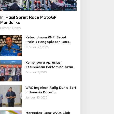
Ini Hasil Sprint Race MotoGP
Mandalika
Oktober 4, 2025
Ketua Umum KNPI Sebut
Praktik Pengoplosan BBM
Cederai Kepercayaan
Februari 27, 2025
Masyarakat
Kemenpora Apresiasi
Kesuksesan Pertamina Grand
Prix of Indonesia 2024
Februari 8, 2025
WRC Inginkan Rally Dunia Seri
Indonesia Dapat
Terselenggara 2026
Januari 15, 2025
Mendatang
Mercedes-Benz W203 Club