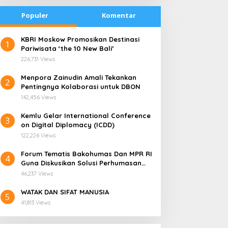
Populer
Komentar
​KBRI Moskow Promosikan Destinasi
1
Pariwisata ‘the 10 New Bali’
226,731 Views
​Menpora Zainudin Amali Tekankan
2
Pentingnya Kolaborasi untuk DBON
142,456 Views
​Kemlu Gelar International Conference
3
on Digital Diplomacy (ICDD)
122,226 Views
Forum Tematis Bakohumas Dan MPR RI
4
Guna Diskusikan Solusi Perhumasan
radisi Bakar Batu di
Kemana Harga Saham
Juga Tuk Perkuat Lembaga Masing –
apua Menjadi Simbol
RANS, Investor Perlu
46,237 Views
Masing
erdamaian
Cermati Fundamental dan
WATAK DAN SIFAT MANUSIA
Menghindari Spekulasi
5
41,813 Views
Berlebihan