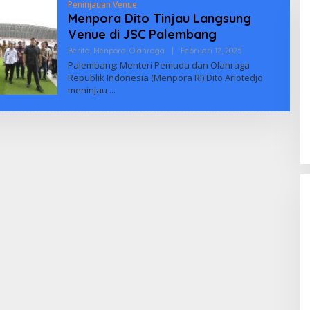
Peninjauan Venue
Menpora Dito Tinjau Langsung
Venue di JSC Palembang
Oleh
Berita
,
Menpora
,
Olahraga
|
Februari 12, 2025
Biuus
Palembang: Menteri Pemuda dan Olahraga
Indonesia
Republik Indonesia (Menpora RI) Dito Ariotedjo
meninjau