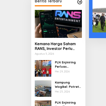
Berita Terbaru
Kemana Harga Saham
RANS, Investor Perlu
Cermati Fundamental
Agustus 5, 2026
dan Menghindari
Spekulasi Berlebihan
PLN Enjiniring
Perluas
Wawasan Siswa
Mei 29, 2026
SMK tentang
Tantangan
Kampung
Perubahan Iklim
Wogikel: Potret
Kehidupan
Mei 25, 2026
Pesisir di Ujung
Selatan Papua
PLN Enjiniring
yang Bertahan