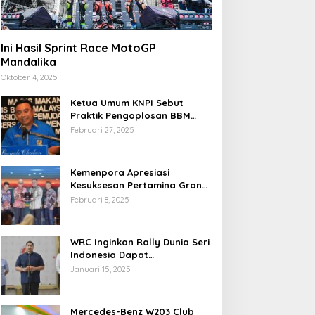
Ini Hasil Sprint Race MotoGP
Mandalika
Oktober 4, 2025
Ketua Umum KNPI Sebut
Praktik Pengoplosan BBM
Cederai Kepercayaan
Februari 27, 2025
Masyarakat
Kemenpora Apresiasi
Kesuksesan Pertamina Grand
Prix of Indonesia 2024
Februari 8, 2025
WRC Inginkan Rally Dunia Seri
Indonesia Dapat
Terselenggara 2026
Januari 15, 2025
Mendatang
Mercedes-Benz W203 Club