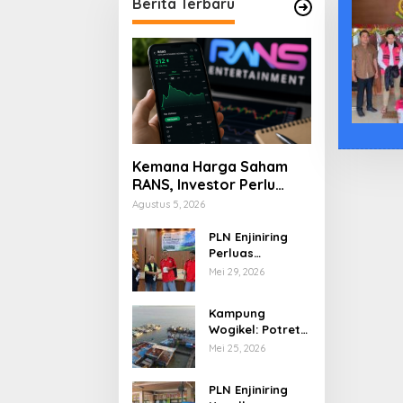
Berita Terbaru
Kemana Harga Saham
RANS, Investor Perlu
Cermati Fundamental
Agustus 5, 2026
dan Menghindari
Spekulasi Berlebihan
PLN Enjiniring
Perluas
Wawasan Siswa
Mei 29, 2026
SMK tentang
Tantangan
Kampung
Perubahan Iklim
Wogikel: Potret
Kehidupan
Mei 25, 2026
Pesisir di Ujung
Selatan Papua
PLN Enjiniring
yang Bertahan