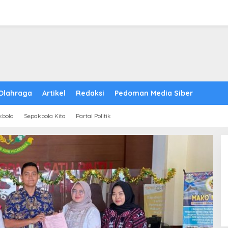
Olahraga
Artikel
Redaksi
Pedoman Media Siber
kbola
Sepakbola Kita
Partai Politik