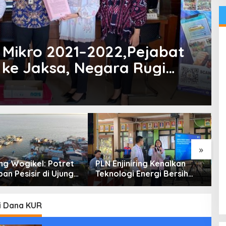
 Mikro 2021–2022,Pejabat
 ke Jaksa, Negara Rugi
»
g Wogikel: Potret
PLN Enjiniring Kenalkan
T
an Pesisir di Ujung
Teknologi Energi Bersih
P
n Papua yang
kepada Pelajar Jakarta
P
an di Tengah
atasan
i Dana KUR