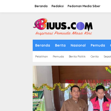
Lewati
ke
Beranda
Redaksi
Pedoman Media Siber
konten
tutup
Beranda
Berita
Nasional
Pemuda
Pelatihan
Pemuda
Berita Politik
Cerita
Sepa