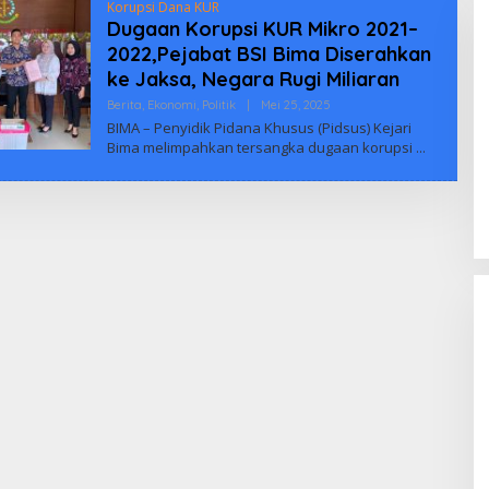
Korupsi Dana KUR
Dugaan Korupsi KUR Mikro 2021–
2022,Pejabat BSI Bima Diserahkan
ke Jaksa, Negara Rugi Miliaran
Oleh
Berita
,
Ekonomi
,
Politik
|
Mei 25, 2025
Biuus
BIMA – Penyidik Pidana Khusus (Pidsus) Kejari
Indonesia
Bima melimpahkan tersangka dugaan korupsi