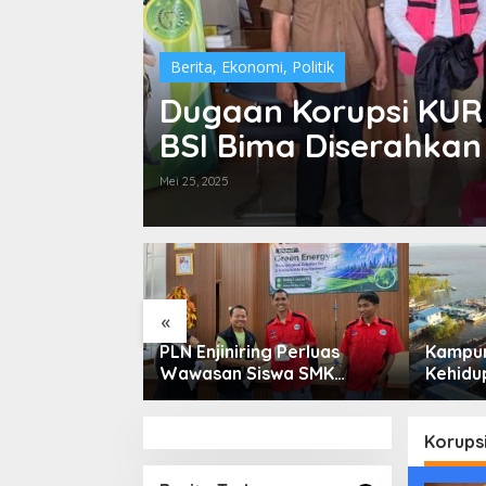
Berita
,
Ekonomi
,
Politik
Dugaan Korupsi KUR
BSI Bima Diserahkan
Miliaran
Mei 25, 2025
«
ga Saham
PLN Enjiniring Perluas
Kampun
or Perlu
Wawasan Siswa SMK
Kehidup
damental dan
tentang Tantangan
Selata
 Spekulasi
Perubahan Iklim
Bertah
Keterb
Korups