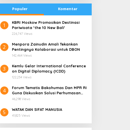
Populer
Komentar
​KBRI Moskow Promosikan Destinasi
1
Pariwisata ‘the 10 New Bali’
226,747 Views
​Menpora Zainudin Amali Tekankan
2
Pentingnya Kolaborasi untuk DBON
142,464 Views
​Kemlu Gelar International Conference
3
on Digital Diplomacy (ICDD)
122,234 Views
Forum Tematis Bakohumas Dan MPR RI
4
Guna Diskusikan Solusi Perhumasan
radisi Bakar Batu di
Kemana Harga Saham
Juga Tuk Perkuat Lembaga Masing –
apua Menjadi Simbol
RANS, Investor Perlu
46,298 Views
Masing
erdamaian
Cermati Fundamental dan
WATAK DAN SIFAT MANUSIA
Menghindari Spekulasi
5
41,825 Views
Berlebihan