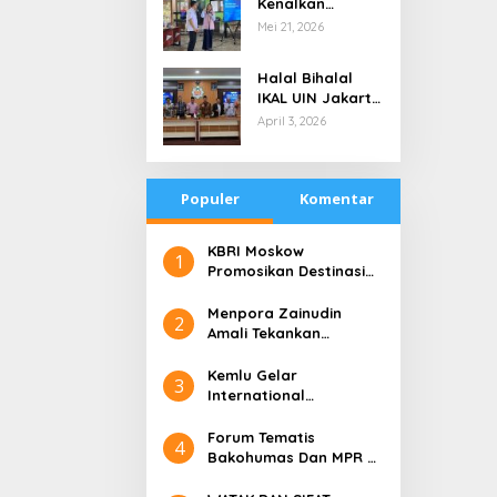
Kenalkan
di Tengah
Teknologi Energi
Mei 21, 2026
Keterbatasan
Bersih kepada
Pelajar Jakarta
Halal Bihalal
IKAL UIN Jakarta
NTB, Alumni UIN
April 3, 2026
Jakarta Adalah
Aset Strategis
Populer
Komentar
​KBRI Moskow
1
Promosikan Destinasi
Pariwisata ‘the 10 New
Bali’
​Menpora Zainudin
2
Amali Tekankan
Pentingnya Kolaborasi
untuk DBON
​Kemlu Gelar
3
International
Conference on Digital
Diplomacy (ICDD)
Forum Tematis
4
Bakohumas Dan MPR RI
Guna Diskusikan Solusi
Perhumasan Juga Tuk