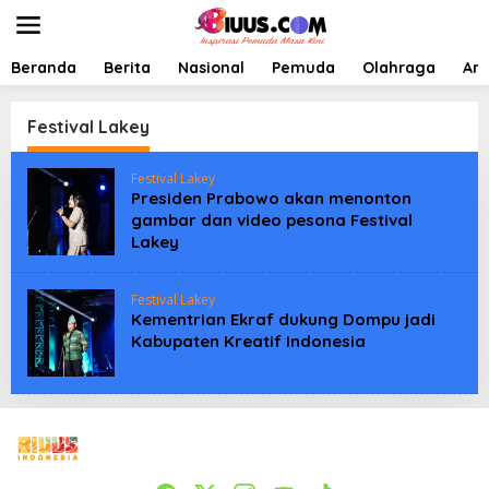
L
e
w
a
Beranda
Berita
Nasional
Pemuda
Olahraga
Art
t
i
k
Festival Lakey
e
k
Festival Lakey
o
Presiden Prabowo akan menonton
n
gambar dan video pesona Festival
t
Lakey
e
n
Festival Lakey
Kementrian Ekraf dukung Dompu jadi
Kabupaten Kreatif Indonesia