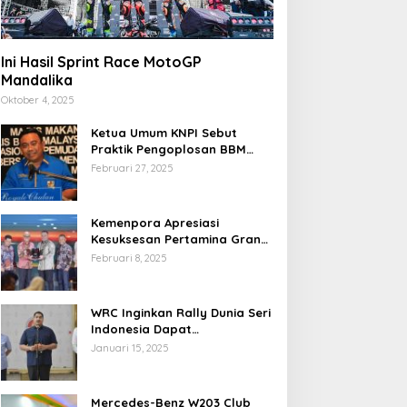
Ini Hasil Sprint Race MotoGP
Mandalika
Oktober 4, 2025
Ketua Umum KNPI Sebut
Praktik Pengoplosan BBM
Cederai Kepercayaan
Februari 27, 2025
Masyarakat
Kemenpora Apresiasi
a
Kesuksesan Pertamina Grand
Prix of Indonesia 2024
Februari 8, 2025
WRC Inginkan Rally Dunia Seri
Indonesia Dapat
Terselenggara 2026
Januari 15, 2025
Mendatang
Mercedes-Benz W203 Club