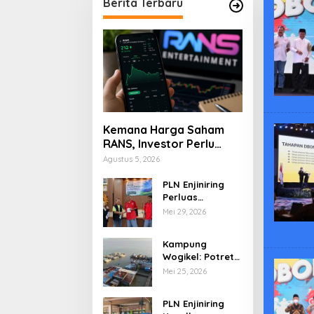
Berita Terbaru
Kemana Harga Saham
RANS, Investor Perlu
Cermati Fundamental
Agustus 5, 2026
dan Menghindari
Spekulasi Berlebihan
PLN Enjiniring
Perluas
Wawasan Siswa
Mei 29, 2026
SMK tentang
Tantangan
Kampung
Perubahan Iklim
Wogikel: Potret
Kehidupan
Mei 25, 2026
Pesisir di Ujung
Selatan Papua
PLN Enjiniring
yang Bertahan