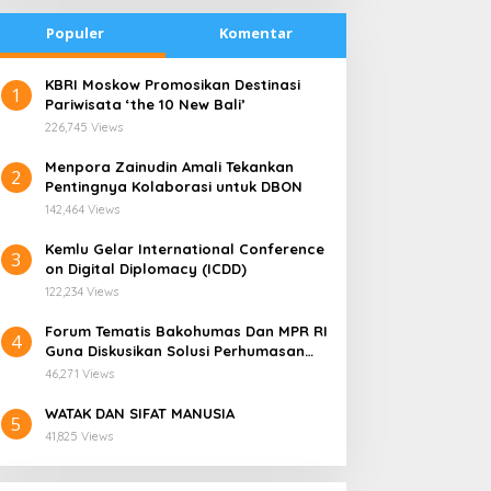
Populer
Komentar
Berita
,
Menpora
,
Nasional
,
Olahraga
​KBRI Moskow Promosikan Destinasi
1
Pemprov DKI Jakarta-Rektor UN
Pariwisata ‘the 10 New Bali’
226,745 Views
Terbitnya Perpres Nomor 86 Ta
​Menpora Zainudin Amali Tekankan
DBON
2
vember 12, 2021
Pentingnya Kolaborasi untuk DBON
142,464 Views
​Kemlu Gelar International Conference
3
on Digital Diplomacy (ICDD)
122,234 Views
Forum Tematis Bakohumas Dan MPR RI
4
Guna Diskusikan Solusi Perhumasan
radisi Bakar Batu di
Kemana Harga Saham
Juga Tuk Perkuat Lembaga Masing –
apua Menjadi Simbol
RANS, Investor Perlu
46,271 Views
Masing
erdamaian
Cermati Fundamental dan
WATAK DAN SIFAT MANUSIA
Menghindari Spekulasi
5
41,825 Views
Berlebihan