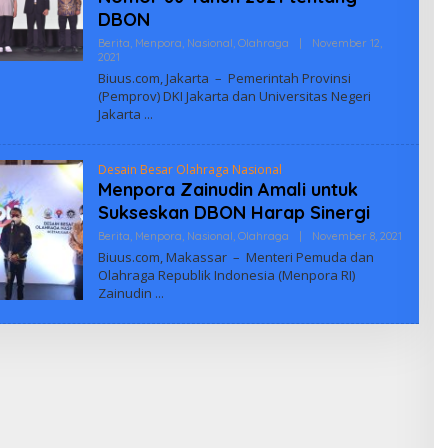
DBON
Berita
,
Menpora
,
Nasional
,
Olahraga
|
November 12,
Oleh
2021
Biuus
Biuus.com, Jakarta – Pemerintah Provinsi
Indonesia
(Pemprov) DKI Jakarta dan Universitas Negeri
Jakarta
Desain Besar Olahraga Nasional
Menpora Zainudin Amali untuk
Sukseskan DBON Harap Sinergi
Oleh
Berita
,
Menpora
,
Nasional
,
Olahraga
|
November 8, 2021
Biuus
Biuus.com, Makassar – Menteri Pemuda dan
Indonesi
Olahraga Republik Indonesia (Menpora RI)
Zainudin