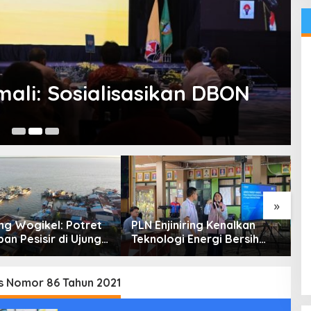
Menpora Zainudin Amali: Sosialisasikan DBON
No
»
g Wogikel: Potret
PLN Enjiniring Kenalkan
T
an Pesisir di Ujung
Teknologi Energi Bersih
P
n Papua yang
kepada Pelajar Jakarta
P
an di Tengah
atasan
s Nomor 86 Tahun 2021