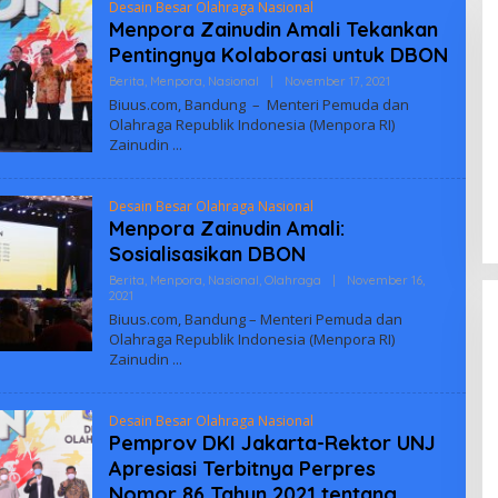
Desain Besar Olahraga Nasional
​Menpora Zainudin Amali Tekankan
Pentingnya Kolaborasi untuk DBON
Oleh
Berita
,
Menpora
,
Nasional
|
November 17, 2021
Biuus
Biuus.com, Bandung – Menteri Pemuda dan
Indonesia
Olahraga Republik Indonesia (Menpora RI)
Zainudin
Desain Besar Olahraga Nasional
Menpora Zainudin Amali:
Sosialisasikan DBON
Berita
,
Menpora
,
Nasional
,
Olahraga
|
November 16,
Oleh
2021
Biuus
Biuus.com, Bandung – Menteri Pemuda dan
Indonesia
Olahraga Republik Indonesia (Menpora RI)
Zainudin
Desain Besar Olahraga Nasional
Pemprov DKI Jakarta-Rektor UNJ
Apresiasi Terbitnya Perpres
Nomor 86 Tahun 2021 tentang