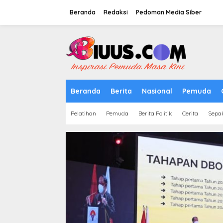
Lewati
ke
Beranda
Redaksi
Pedoman Media Siber
konten
tutup
Beranda
Berita
Nasional
Pemuda
Pelatihan
Pemuda
Berita Politik
Cerita
Sepa