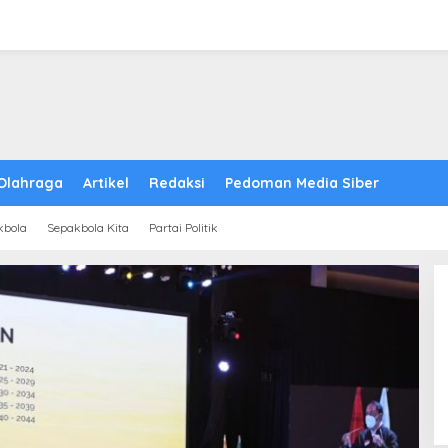
Olahraga
Artikel
Redaksi
Pedoman Media Siber
kbola
Sepakbola Kita
Partai Politik