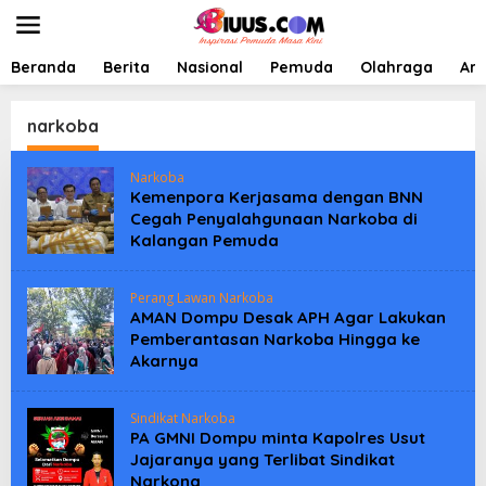
L
e
w
a
Beranda
Berita
Nasional
Pemuda
Olahraga
Art
t
i
k
narkoba
e
k
Narkoba
o
Kemenpora Kerjasama dengan BNN
n
Cegah Penyalahgunaan Narkoba di
t
Kalangan Pemuda
e
n
Perang Lawan Narkoba
AMAN Dompu Desak APH Agar Lakukan
Pemberantasan Narkoba Hingga ke
Akarnya
Sindikat Narkoba
PA GMNI Dompu minta Kapolres Usut
Jajaranya yang Terlibat Sindikat
Narkona