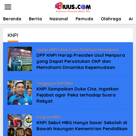
L
e
w
a
Beranda
Berita
Nasional
Pemuda
Olahraga
Art
t
i
k
KNPI
e
k
Usulan KNPI Untuk Calon Pemimpin Kemenpora
o
DPP KNPI Harap Presiden Usul Menpora
n
yang Dapat Persatukan OKP dan
t
Memahami Dinamika Kepemudaan
e
n
Tanggapan DPP KNPI
KNPI Sampaikan Duka Cita, Ingatkan
Pejabat agar Peka terhadap Suara
Rakyat
Program MBG
KNPI Sebut MBG Hanya Sasar Sekolah di
Bawah Naungan Kementrian Pendidikan