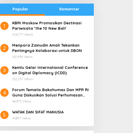
Populer
Komentar
​KBRI Moskow Promosikan Destinasi
1
Pariwisata ‘the 10 New Bali’
226,771 Views
​Menpora Zainudin Amali Tekankan
2
Pentingnya Kolaborasi untuk DBON
142,494 Views
​Kemlu Gelar International Conference
3
on Digital Diplomacy (ICDD)
122,257 Views
Forum Tematis Bakohumas Dan MPR RI
4
Guna Diskusikan Solusi Perhumasan
radisi Bakar Batu di
Kemana Harga Saham
Juga Tuk Perkuat Lembaga Masing –
apua Menjadi Simbol
RANS, Investor Perlu
46,375 Views
Masing
erdamaian
Cermati Fundamental dan
WATAK DAN SIFAT MANUSIA
Menghindari Spekulasi
5
41,857 Views
Berlebihan