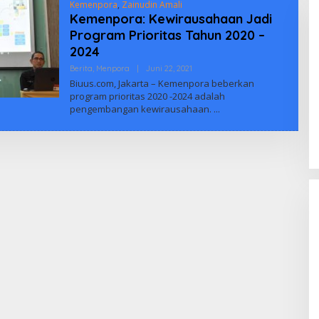
Kemenpora
,
Zainudin Amali
Kemenpora: Kewirausahaan Jadi
Program Prioritas Tahun 2020 –
2024
Oleh
Berita
,
Menpora
|
Juni 22, 2021
Mahardika
Biuus.com, Jakarta – Kemenpora beberkan
Arya
program prioritas 2020 -2024 adalah
pengembangan kewirausahaan.