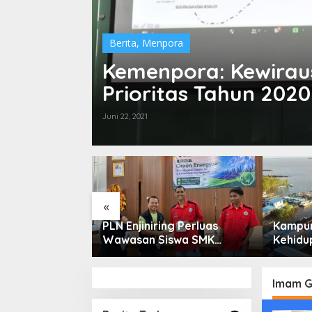
Berita
,
Menpora
Kemenpora: Kewirau
Prioritas Tahun 2020
Juni 22, 2021
«
ga Saham
PLN Enjiniring Perluas
Kampun
or Perlu
Wawasan Siswa SMK
Kehidup
damental dan
tentang Tantangan
Selata
 Spekulasi
Perubahan Iklim
Bertah
Keterb
Imam 