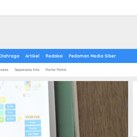
Olahraga
Artikel
Redaksi
Pedoman Media Siber
kbola
Sepakbola Kita
Partai Politik