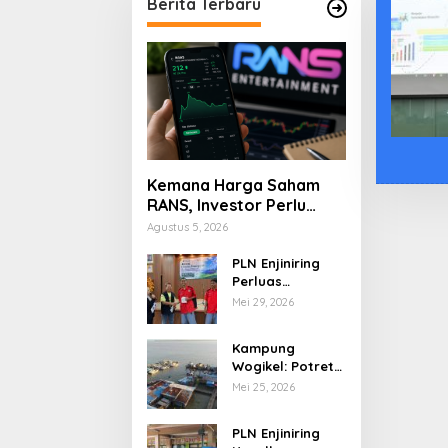
Berita Terbaru
Kemana Harga Saham
RANS, Investor Perlu
Cermati Fundamental
Agustus 5, 2026
dan Menghindari
Spekulasi Berlebihan
PLN Enjiniring
Perluas
Wawasan Siswa
Mei 29, 2026
SMK tentang
Tantangan
Kampung
Perubahan Iklim
Wogikel: Potret
Kehidupan
Mei 25, 2026
Pesisir di Ujung
Selatan Papua
PLN Enjiniring
yang Bertahan