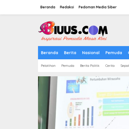
Lewati
ke
Beranda
Redaksi
Pedoman Media Siber
konten
tutup
Beranda
Berita
Nasional
Pemuda
Pelatihan
Pemuda
Berita Politik
Cerita
Sepa