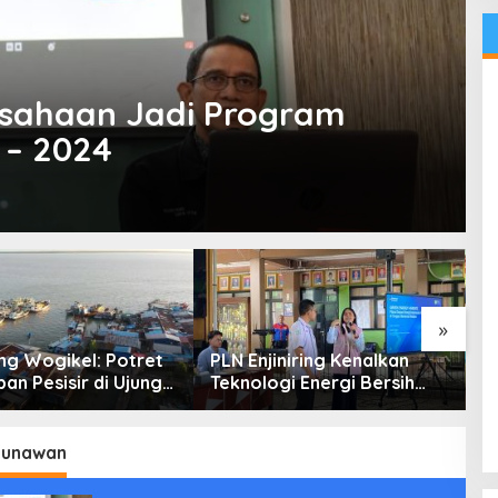
sahaan Jadi Program
 – 2024
»
g Wogikel: Potret
PLN Enjiniring Kenalkan
T
an Pesisir di Ujung
Teknologi Energi Bersih
P
n Papua yang
kepada Pelajar Jakarta
P
an di Tengah
atasan
Gunawan