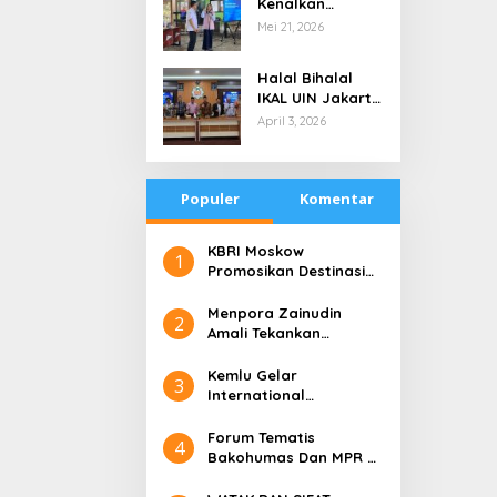
Kenalkan
di Tengah
Teknologi Energi
Mei 21, 2026
Keterbatasan
Bersih kepada
Pelajar Jakarta
Halal Bihalal
IKAL UIN Jakarta
NTB, Alumni UIN
April 3, 2026
Jakarta Adalah
Aset Strategis
Populer
Komentar
​KBRI Moskow
1
Promosikan Destinasi
Pariwisata ‘the 10 New
Bali’
​Menpora Zainudin
2
Amali Tekankan
Pentingnya Kolaborasi
untuk DBON
​Kemlu Gelar
3
International
Conference on Digital
Diplomacy (ICDD)
Forum Tematis
4
Bakohumas Dan MPR RI
Guna Diskusikan Solusi
Perhumasan Juga Tuk