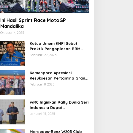
Ini Hasil Sprint Race MotoGP
Mandalika
Oktober 4, 2025
Ketua Umum KNPI Sebut
Praktik Pengoplosan BBM
Cederai Kepercayaan
Februari 27, 2025
Masyarakat
Kemenpora Apresiasi
Kesuksesan Pertamina Grand
Prix of Indonesia 2024
Februari 8, 2025
WRC Inginkan Rally Dunia Seri
Indonesia Dapat
Terselenggara 2026
Januari 15, 2025
Mendatang
Mercedes-Benz W203 Club