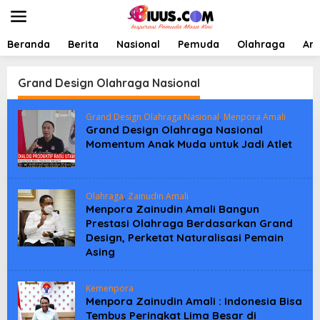
L
e
w
a
Beranda
Berita
Nasional
Pemuda
Olahraga
Art
t
i
k
Grand Design Olahraga Nasional
e
k
Grand Design Olahraga Nasional
,
Menpora Amali
o
Grand Design Olahraga Nasional
n
Momentum Anak Muda untuk Jadi Atlet
t
e
n
Olahraga
,
Zainudin Amali
Menpora Zainudin Amali Bangun
Prestasi Olahraga Berdasarkan Grand
Design, Perketat Naturalisasi Pemain
Asing
Kemenpora
Menpora Zainudin Amali : Indonesia Bisa
Tembus Peringkat Lima Besar di