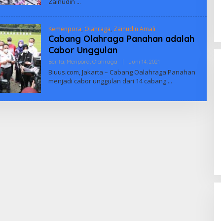
Zainudin
Kemenpora
,
Olahraga
,
Zainudin Amali
Cabang Olahraga Panahan adalah
Cabor Unggulan
Oleh
Berita
,
Menpora
,
Olahraga
|
Juni 14, 2021
Mahardika
Biuus.com, Jakarta – Cabang Oalahraga Panahan
Arya
menjadi cabor unggulan dari 14 cabang
Enam Pejabat Baru Resmi Dilantik
di Kejati Kepri oleh J. Devy
Sudarso
Di Berita, Politik
|
November 3, 2025