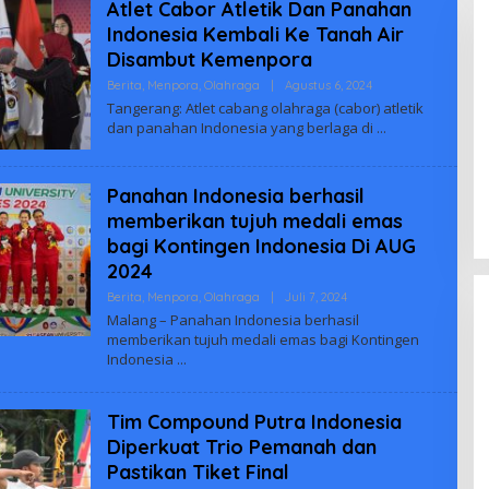
Atlet Cabor Atletik Dan Panahan
Indonesia Kembali Ke Tanah Air
Disambut Kemenpora
Oleh
Berita
,
Menpora
,
Olahraga
|
Agustus 6, 2024
Biuus
Tangerang: Atlet cabang olahraga (cabor) atletik
Indonesia
dan panahan Indonesia yang berlaga di
Panahan Indonesia berhasil
memberikan tujuh medali emas
bagi Kontingen Indonesia Di AUG
2024
Oleh
Berita
,
Menpora
,
Olahraga
|
Juli 7, 2024
Biuus
Malang – Panahan Indonesia berhasil
Indonesia
memberikan tujuh medali emas bagi Kontingen
Indonesia
Tim Compound Putra Indonesia
Diperkuat Trio Pemanah dan
Pastikan Tiket Final