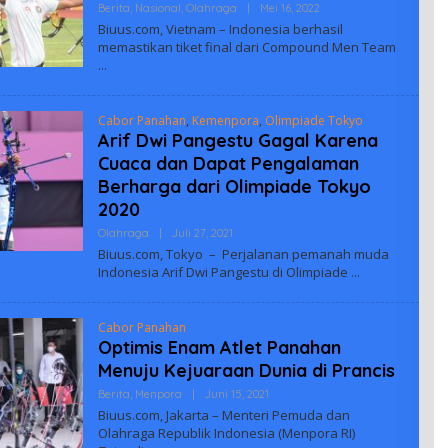
Oleh
Berita
,
Nasional
,
Olahraga
|
Mei 16, 2022
Biuus
Biuus.com, Vietnam – Indonesia berhasil
Indonesia
memastikan tiket final dari Compound Men Team
Cabor Panahan
,
Kemenpora
,
Olimpiade Tokyo
Arif Dwi Pangestu Gagal Karena
Cuaca dan Dapat Pengalaman
Berharga dari Olimpiade Tokyo
2020
Oleh
Olahraga
|
Juli 27, 2021
Biuus
Biuus.com, Tokyo – Perjalanan pemanah muda
Indonesia
Indonesia Arif Dwi Pangestu di Olimpiade
Cabor Panahan
Optimis Enam Atlet Panahan
Menuju Kejuaraan Dunia di Prancis
Oleh
Berita
,
Menpora
|
Juni 15, 2021
Adminbiuus
Biuus.com, Jakarta – Menteri Pemuda dan
Olahraga Republik Indonesia (Menpora RI)