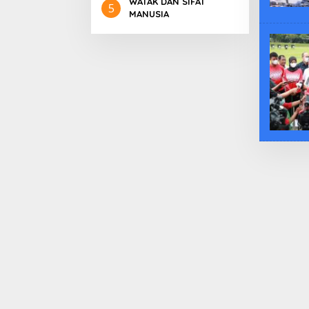
WATAK DAN SIFAT
5
Perkuat Lembaga
MANUSIA
Masing – Masing