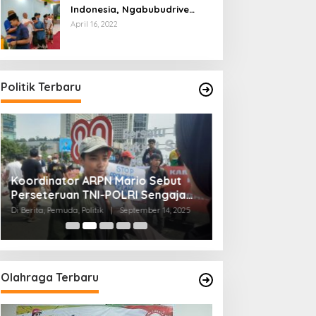
Indonesia, Ngabubudrive
Ramadhan 2022
April 16, 2022
Politik Terbaru
Koordinator ARPN Mario Sebut
Pengurus PETANI
Perseteruan TNI-POLRI Sengaja
dan Rakyat Adal
dilakukan Provokator
Membangun Ket
Di Berita, Pemuda, Politik
|
September 14, 2025
Di Berita, Ekonomi, Politik
Masyarakat
Olahraga Terbaru