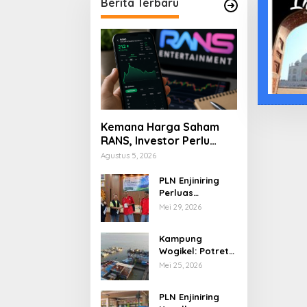
Berita Terbaru
Kemana Harga Saham
RANS, Investor Perlu
Cermati Fundamental
Agustus 5, 2026
dan Menghindari
Spekulasi Berlebihan
PLN Enjiniring
Perluas
Wawasan Siswa
Mei 29, 2026
SMK tentang
Tantangan
Kampung
Perubahan Iklim
Wogikel: Potret
Kehidupan
Mei 25, 2026
Pesisir di Ujung
Selatan Papua
PLN Enjiniring
yang Bertahan