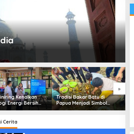
ndia
»
iniring Kenalkan
Tradisi Bakar Batu di
K
gi Energi Bersih
Papua Menjadi Simbol
R
 Pelajar Jakarta
Perdamaian
C
M
B
i Cerita