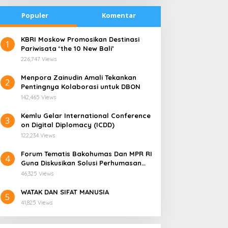
Populer
Komentar
​KBRI Moskow Promosikan Destinasi
1
Pariwisata ‘the 10 New Bali’
226,747 Views
​Menpora Zainudin Amali Tekankan
2
Pentingnya Kolaborasi untuk DBON
142,465 Views
​Kemlu Gelar International Conference
3
on Digital Diplomacy (ICDD)
122,234 Views
Forum Tematis Bakohumas Dan MPR RI
4
Guna Diskusikan Solusi Perhumasan
emana Harga Saham
PLN Enjiniring Perluas
Juga Tuk Perkuat Lembaga Masing –
ANS, Investor Perlu
Wawasan Siswa SMK
46,325 Views
Masing
ermati Fundamental dan
tentang Tantangan
WATAK DAN SIFAT MANUSIA
enghindari Spekulasi
Perubahan Iklim
5
41,825 Views
erlebihan