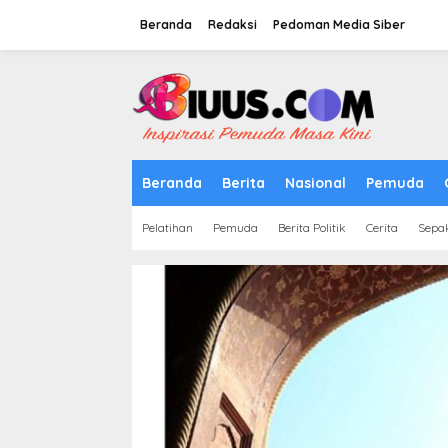
Lewati
ke
Beranda
Redaksi
Pedoman Media Siber
konten
tutup
Beranda
Berita
Nasional
Pemuda
Pelatihan
Pemuda
Berita Politik
Cerita
Sepa