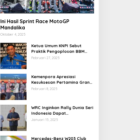
Ini Hasil Sprint Race MotoGP
Mandalika
Oktober 4, 2025
Ketua Umum KNPI Sebut
Praktik Pengoplosan BBM
Cederai Kepercayaan
Februari 27, 2025
Masyarakat
Kemenpora Apresiasi
Kesuksesan Pertamina Grand
Prix of Indonesia 2024
Februari 8, 2025
WRC Inginkan Rally Dunia Seri
Indonesia Dapat
Terselenggara 2026
Januari 15, 2025
Mendatang
Mercedes-Benz W203 Club