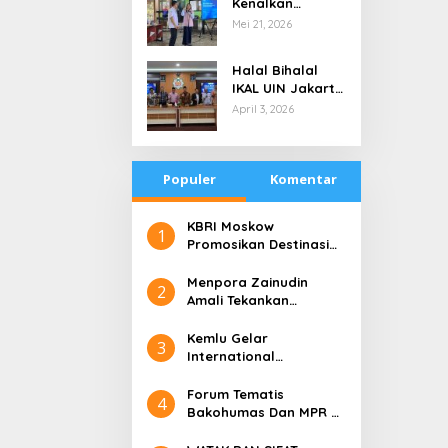
Kenalkan
di Tengah
Teknologi Energi
Mei 21, 2026
Keterbatasan
Bersih kepada
Pelajar Jakarta
Halal Bihalal
IKAL UIN Jakarta
NTB, Alumni UIN
April 3, 2026
Jakarta Adalah
Aset Strategis
Populer
Komentar
​KBRI Moskow
1
Promosikan Destinasi
Pariwisata ‘the 10 New
Bali’
​Menpora Zainudin
2
Amali Tekankan
Pentingnya Kolaborasi
untuk DBON
​Kemlu Gelar
3
International
Conference on Digital
Diplomacy (ICDD)
Forum Tematis
4
Bakohumas Dan MPR RI
Guna Diskusikan Solusi
Perhumasan Juga Tuk