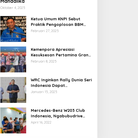
Mandalika
Oktober 4, 2025
Ketua Umum KNPI Sebut
Praktik Pengoplosan BBM
Cederai Kepercayaan
Februari 27, 2025
Masyarakat
Kemenpora Apresiasi
Kesuksesan Pertamina Grand
Prix of Indonesia 2024
Februari 8, 2025
WRC Inginkan Rally Dunia Seri
Indonesia Dapat
Terselenggara 2026
Januari 15, 2025
Mendatang
Mercedes-Benz W203 Club
Indonesia, Ngabubudrive
Ramadhan 2022
April 16, 2022