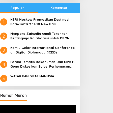
Populer
Komentar
​KBRI Moskow Promosikan Destinasi
1
Pariwisata ‘the 10 New Bali’
​Menpora Zainudin Amali Tekankan
2
Pentingnya Kolaborasi untuk DBON
​Kemlu Gelar International Conference
3
on Digital Diplomacy (ICDD)
Forum Tematis Bakohumas Dan MPR RI
4
Guna Diskusikan Solusi Perhumasan
Juga Tuk Perkuat Lembaga Masing –
Masing
WATAK DAN SIFAT MANUSIA
5
Rumah Murah
Pemutar
Video