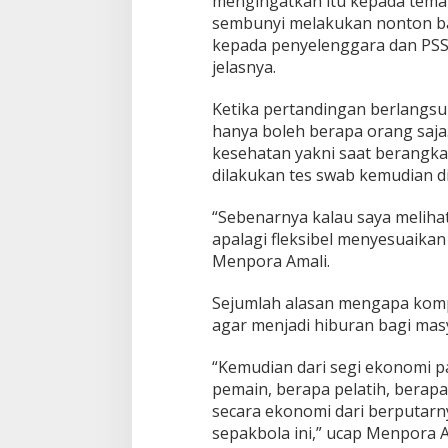
mengingatkan itu kepada tema
sembunyi melakukan nonton bar
kepada penyelenggara dan PSSI 
jelasnya.
Ketika pertandingan berlangsu
hanya boleh berapa orang saj
kesehatan yakni saat berangka
dilakukan tes swab kemudian di
“Sebenarnya kalau saya meliha
apalagi fleksibel menyesuaikan d
Menpora Amali.
Sejumlah alasan mengapa kompet
agar menjadi hiburan bagi mas
“Kemudian dari segi ekonomi pa
pemain, berapa pelatih, berapa
secara ekonomi dari berputarny
sepakbola ini,” ucap Menpora A