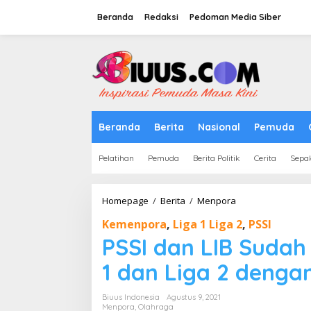
Lewati
ke
Beranda
Redaksi
Pedoman Media Siber
konten
tutup
Beranda
Berita
Nasional
Pemuda
Pelatihan
Pemuda
Berita Politik
Cerita
Sepa
PSSI
Homepage
/
Berita
/
Menpora
dan
Kemenpora
,
Liga 1 Liga 2
,
PSSI
LIB
Sudah
PSSI dan LIB Sudah 
Siap
Gelar
1 dan Liga 2 dengan
Kompetisi
Liga
Biuus Indonesia
Agustus 9, 2021
1
Menpora
,
Olahraga