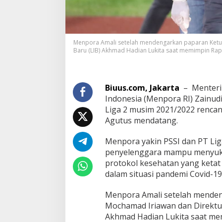
Menpora Amali setelah mendengarkan paparan Ketua
Baru (LIB) Akhmad Hadian Lukita saat memimpin Rapat
Biuus.com, Jakarta
– Menteri 
Indonesia (Menpora RI) Zainu
Liga 2 musim 2021/2022 rencan
Agutus mendatang.
Menpora yakin PSSI dan PT Lig
penyelenggara mampu menyuks
protokol kesehatan yang ketat d
dalam situasi pandemi Covid-19
Menpora Amali setelah mende
Mochamad Iriawan dan Direktur
Akhmad Hadian Lukita saat mem