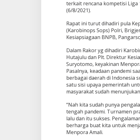
terkait rencana kompetisi Liga 
(6/8/2021).
Rapat ini turut dihadiri pula K
(Karobinops Sops) Polri, Brigje
Kesiapsiagaan BNPB, Pangars
Dalam Rakor yg dihadiri Karobi
Hutajulu dan Plt. Direktur Ke
Suryotomo, keyakinan Menpora 
Pasalnya, keadaan pandemi saat
berbagai daerah di Indonesia
satu sisi upaya pemerintah un
masyarakat sudah menunjukan
“Nah kita sudah punya pengal
tengah pandemi. Turnamen pra
lalu dan itu sukses. Pengalama
berharga buat kita untuk menja
Menpora Amali.