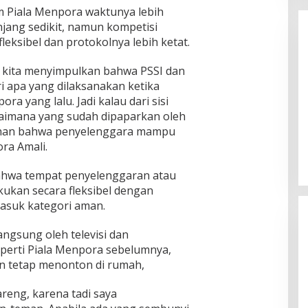
 Piala Menpora waktunya lebih
jang sedikit, namun kompetisi
leksibel dan protokolnya lebih ketat.
, kita menyimpulkan bahwa PSSI dan
ri apa yang dilaksanakan ketika
a yang lalu. Jadi kalau dari sisi
aimana yang sudah dipaparkan oleh
Enam Pejabat Baru Resmi Dilantik
kinan bahwa penyelenggara mampu
di Kejati Kepri oleh J. Devy
Sudarso
ra Amali.
Di Berita, Politik
|
November 3, 2025
ahwa tempat penyelenggaran atau
kukan secara fleksibel dengan
 masuk kategori aman.
angsung oleh televisi dan
seperti Piala Menpora sebelumnya,
n tetap menonton di rumah,
reng, karena tadi saya