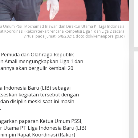
 Umum PSSI, Mochamad Iriawan dan Direktur Utama PT Liga Indonesia
 Koordinasi (Rakor) terkait rencana kompetisi Liga 1 dan Liga 2 secara
virtual pada Jumat (6/8/2021). (foto:dok/kemenpora.go.id)
Pemuda dan Olahraga Republik
din Amali mengungkapkan Liga 1 dan
annya akan bergulir kembali 20
a Indonesia Baru (LIB) sebagai
eskan kegiatan tersebut dengan
an disiplin meski saat ini masih
.
ngarkan paparan Ketua Umum PSSI,
 Utama PT Liga Indonesia Baru (LIB)
impin Rapat Koordinasi (Rakor)