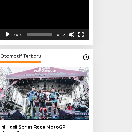
00:00
01:03
Otomotif Terbaru
Ini Hasil Sprint Race MotoGP