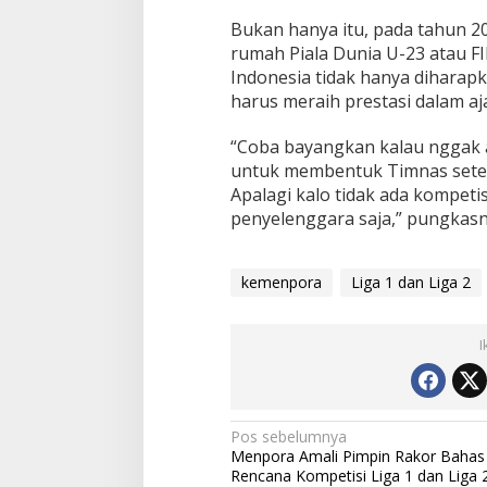
Bukan hanya itu, pada tahun 2
rumah Piala Dunia U-23 atau FI
Indonesia tidak hanya diharapk
harus meraih prestasi dalam aja
“Coba bayangkan kalau nggak a
untuk membentuk Timnas seten
Apalagi kalo tidak ada kompetisi
penyelenggara saja,” pungkasn
kemenpora
Liga 1 dan Liga 2
I
Navigasi
Pos sebelumnya
Menpora Amali Pimpin Rakor Bahas
pos
Rencana Kompetisi Liga 1 dan Liga 