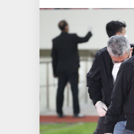
dan
Liga
2
dengan
Prokes
Ketat
dan
Disiplin