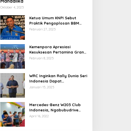
Mandalika
Oktober 4, 2025
Ketua Umum KNPI Sebut
Praktik Pengoplosan BBM
Cederai Kepercayaan
Februari 27, 2025
Masyarakat
Kemenpora Apresiasi
Kesuksesan Pertamina Grand
Prix of Indonesia 2024
Februari 8, 2025
WRC Inginkan Rally Dunia Seri
Indonesia Dapat
Terselenggara 2026
Januari 15, 2025
Mendatang
Mercedes-Benz W203 Club
Indonesia, Ngabubudrive
Ramadhan 2022
April 16, 2022