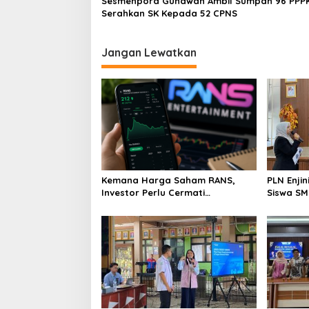
Sesmenpora Gunawan Ambil Sumpah 96 PPPK dan
Serahkan SK Kepada 52 CPNS
Jangan Lewatkan
Kemana Harga Saham RANS,
PLN Enji
Investor Perlu Cermati
Siswa SMK tentang Tant
Fundamental dan Menghindari
Perubaha
Spekulasi Berlebihan