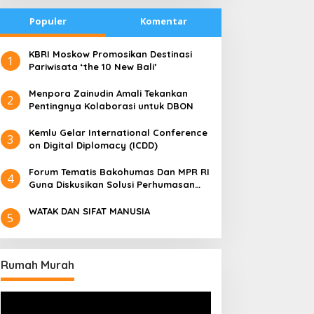
Populer
Komentar
​KBRI Moskow Promosikan Destinasi
1
Pariwisata ‘the 10 New Bali’
​Menpora Zainudin Amali Tekankan
2
Pentingnya Kolaborasi untuk DBON
​Kemlu Gelar International Conference
3
on Digital Diplomacy (ICDD)
Forum Tematis Bakohumas Dan MPR RI
4
Guna Diskusikan Solusi Perhumasan
Juga Tuk Perkuat Lembaga Masing –
Masing
WATAK DAN SIFAT MANUSIA
5
Rumah Murah
Pemutar
Video