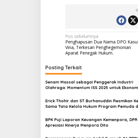
I
Navigasi
Pos sebelumnya
Penghapusan Dua Nama DPO Kasu
pos
Vina, Terkesan Penghegemonian
Aparat Penegak Hukum.
Posting Terkait
Senam Massal sebagai Penggerak Industri
Olahraga: Momentum ISS 2025 untuk Ekonom
Nasional
Erick Thohir dan ST Burhanuddin Resmikan Ke
Sama Tata Kelola Hukum Program Pemuda 
Olahraga
BPK Puji Laporan Keuangan Kemenpora, DPR
Apresiasi Kinerja Menpora Dito