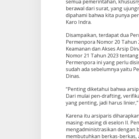
semua pemerintahan, khususn
berawal dari surat, yang ujung
dipahami bahwa kita punya pera
Karo Indra.
Disampaikan, terdapat dua Pe
Permenpora Nomor 20 Tahun 20
Keamanan dan Akses Arsip Di
Nomor 21 Tahun 2023 tentang K
Permenpora ini yang perlu di
sudah ada sebelumnya yaitu P
Dinas.
“Penting diketahui bahwa arsip 
Dari mulai pen-drafting, verifik
yang penting, jadi harus linier,”
Karena itu arsiparis diharapkan
masing-masing di eselon II. Pen
mengadministrasikan dengan ba
membutuhkan berkas-berkas, ars