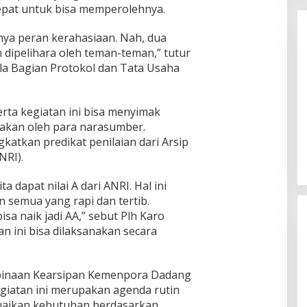
cepat untuk bisa memperolehnya.
unya peran kerahasiaan. Nah, dua
n dipelihara oleh teman-teman,” tutur
la Bagian Protokol dan Tata Usaha
rta kegiatan ini bisa menyimak
Enam Pejabat Baru Resmi Dilantik
akan oleh para narasumber.
di Kejati Kepri oleh J. Devy
atkan predikat penilaian dari Arsip
Sudarso
Di Berita, Politik
|
November 3, 2025
NRI).
a dapat nilai A dari ANRI. Hal ini
 semua yang rapi dan tertib.
isa naik jadi AA,” sebut Plh Karo
n ini bisa dilaksanakan secara
mbinaan Kearsipan Kemenpora Dadang
giatan ini merupakan agenda rutin
aikan kebutuhan berdasarkan