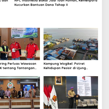
NPC Indonesia Bakal Jadi Tuan Rumah, Kemenpora
Kucurkan Bantuan Dana Tahap II
niring Perluas Wawasan
Kampung Wogikel: Potret
angan
Kehidupan Pesisir di Ujung
n Iklim
Selatan Papua yang Bertahan di
Tengah Keterbatasan