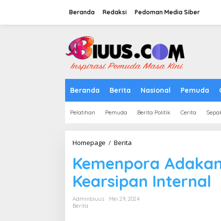
Lewati
ke
Beranda
Redaksi
Pedoman Media Siber
konten
tutup
Beranda
Berita
Nasional
Pemuda
Pelatihan
Pemuda
Berita Politik
Cerita
Sepa
Kemenpora
Homepage
/
Berita
Adakan
Kemenpora Adakan
Penguatan
Pengolahan
Kearsipan Internal
Kearsipan
Internal
Adminbiuus
Mei 29, 2024
Berita