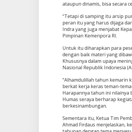
ataupun dinamis, bisa secara 
“Tetapi di samping itu arsip p
peran itu yang harus dijaga da
Indra yang juga menjabat Kepa
Pimpinan Kemenpora RI.
Untuk itu diharapkan para pese
dengan baik materi yang dibaw
Khususnya dalam upaya meningk
Nasional Republik Indonesia (A
“Alhamdulillah tahun kemarin kit
berkat kerja keras teman-teman
Harapannya tahun ini nilainya b
Humas seraya berharap kegiata
berkesinambungan.
Sementara itu, Ketua Tim Pe
Ahmad Firdaus menjelaskan, ke
tahunan dengan tema menyesu