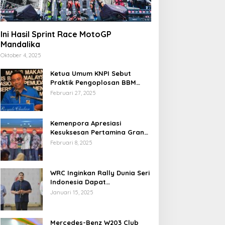
Ini Hasil Sprint Race MotoGP
Mandalika
Oktober 4, 2025
Ketua Umum KNPI Sebut
Praktik Pengoplosan BBM
Cederai Kepercayaan
Februari 27, 2025
Masyarakat
Kemenpora Apresiasi
Kesuksesan Pertamina Grand
Prix of Indonesia 2024
Februari 8, 2025
WRC Inginkan Rally Dunia Seri
Indonesia Dapat
Terselenggara 2026
Januari 15, 2025
Mendatang
Mercedes-Benz W203 Club