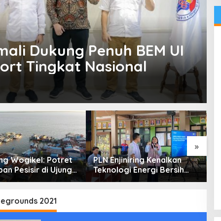
mali Dukung Penuh BEM UI
ort Tingkat Nasional
»
g Wogikel: Potret
PLN Enjiniring Kenalkan
T
an Pesisir di Ujung
Teknologi Energi Bersih
P
n Papua yang
kepada Pelajar Jakarta
P
an di Tengah
atasan
legrounds 2021