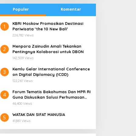
Populer
Komentar
​KBRI Moskow Promosikan Destinasi
1
Pariwisata ‘the 10 New Bali’
226,782 Views
​Menpora Zainudin Amali Tekankan
2
Pentingnya Kolaborasi untuk DBON
142,509 Views
​Kemlu Gelar International Conference
3
on Digital Diplomacy (ICDD)
122,261 Views
Forum Tematis Bakohumas Dan MPR RI
4
Guna Diskusikan Solusi Perhumasan
radisi Bakar Batu di
Kemana Harga Saham
Juga Tuk Perkuat Lembaga Masing –
apua Menjadi Simbol
RANS, Investor Perlu
46,400 Views
Masing
erdamaian
Cermati Fundamental dan
WATAK DAN SIFAT MANUSIA
Menghindari Spekulasi
5
41,861 Views
Berlebihan