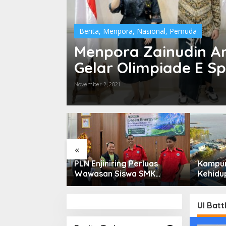
Berita
,
Menpora
,
Nasional
,
Pemuda
Menpora Zainudin A
Gelar Olimpiade E Sp
November 2, 2021
«
ga Saham
PLN Enjiniring Perluas
Kampun
or Perlu
Wawasan Siswa SMK
Kehidup
damental dan
tentang Tantangan
Selata
 Spekulasi
Perubahan Iklim
Bertah
Keterb
UI Batt