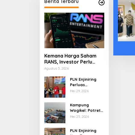
Berita Terbaru
Kemana Harga Saham
RANS, Investor Perlu
Cermati Fundamental
Agustus 5, 2026
dan Menghindari
Spekulasi Berlebihan
PLN Enjiniring
Perluas
Wawasan Siswa
Mei 29, 2026
SMK tentang
Tantangan
Kampung
Perubahan Iklim
Wogikel: Potret
Kehidupan
Mei 25, 2026
Pesisir di Ujung
Selatan Papua
PLN Enjiniring
yang Bertahan