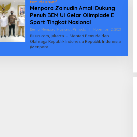
Pemuda Kreatif
Menpora Zainudin Amali Dukung
Penuh BEM UI Gelar Olimpiade E
Sport Tingkat Nasional
Oleh
Berita
,
Menpora
,
Nasional
,
Pemuda
|
November 2, 2021
Biuus
Biuus.com, Jakarta – Menteri Pemuda dan
Indonesia
Olahraga Republik Indonesia Republik Indonesia
(Menpora