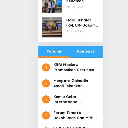
Kenalkan
di Tengah
Teknologi Energi
Mei 21, 2026
Keterbatasan
Bersih kepada
Pelajar Jakarta
Halal Bihalal
IKAL UIN Jakarta
NTB, Alumni UIN
April 3, 2026
Jakarta Adalah
Aset Strategis
Populer
Komentar
​KBRI Moskow
1
Promosikan Destinasi
Pariwisata ‘the 10 New
Bali’
​Menpora Zainudin
2
Amali Tekankan
Pentingnya Kolaborasi
untuk DBON
​Kemlu Gelar
3
International
Conference on Digital
Diplomacy (ICDD)
Forum Tematis
4
Bakohumas Dan MPR RI
Guna Diskusikan Solusi
Perhumasan Juga Tuk