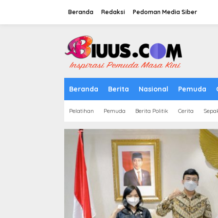
Lewati
ke
Beranda
Redaksi
Pedoman Media Siber
konten
tutup
Beranda
Berita
Nasional
Pemuda
Pelatihan
Pemuda
Berita Politik
Cerita
Sepa