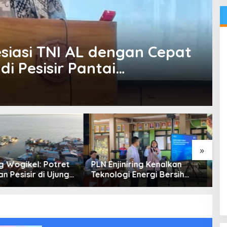
siasi TNI AL dengan Cepat
i Pesisir Pantai
»
iniring Kenalkan
Tradisi Bakar Batu di
K
gi Energi Bersih
Papua Menjadi Simbol
R
 Pelajar Jakarta
Perdamaian
C
M
B