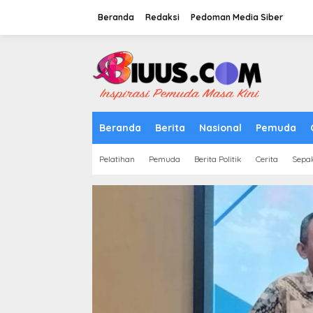
Lewati
ke
Beranda
Redaksi
Pedoman Media Siber
konten
tutup
Beranda
Berita
Nasional
Pemuda
Pelatihan
Pemuda
Berita Politik
Cerita
Sepa