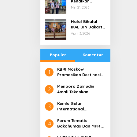
Kenalkan
di Tengah
Teknologi Energi
Mei 21, 2026
Keterbatasan
Bersih kepada
Pelajar Jakarta
Halal Bihalal
IKAL UIN Jakarta
NTB, Alumni UIN
April 3, 2026
Jakarta Adalah
Aset Strategis
Populer
Komentar
​KBRI Moskow
1
Promosikan Destinasi
Pariwisata ‘the 10 New
Bali’
​Menpora Zainudin
2
Amali Tekankan
Pentingnya Kolaborasi
untuk DBON
​Kemlu Gelar
3
International
Conference on Digital
Diplomacy (ICDD)
Forum Tematis
4
Bakohumas Dan MPR RI
Guna Diskusikan Solusi
Perhumasan Juga Tuk