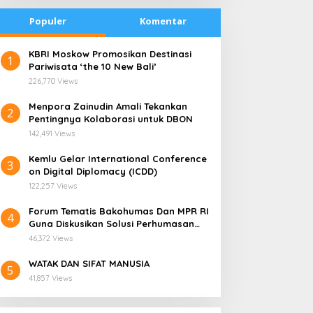
Populer
Komentar
​KBRI Moskow Promosikan Destinasi
1
Pariwisata ‘the 10 New Bali’
226,770 Views
​Menpora Zainudin Amali Tekankan
2
Pentingnya Kolaborasi untuk DBON
142,491 Views
​Kemlu Gelar International Conference
3
on Digital Diplomacy (ICDD)
122,257 Views
Forum Tematis Bakohumas Dan MPR RI
4
Guna Diskusikan Solusi Perhumasan
emana Harga Saham
PLN Enjiniring Perluas
Juga Tuk Perkuat Lembaga Masing –
ANS, Investor Perlu
Wawasan Siswa SMK
46,372 Views
Masing
ermati Fundamental dan
tentang Tantangan
WATAK DAN SIFAT MANUSIA
enghindari Spekulasi
Perubahan Iklim
5
41,857 Views
erlebihan