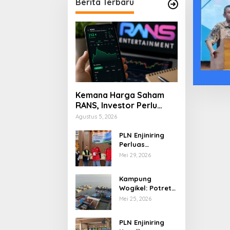
Berita Terbaru
Kemana Harga Saham
RANS, Investor Perlu
Cermati Fundamental
Agustus 5, 2026
dan Menghindari
Spekulasi Berlebihan
PLN Enjiniring
Perluas
Wawasan Siswa
Mei 29, 2026
SMK tentang
Tantangan
Kampung
Perubahan Iklim
Wogikel: Potret
Kehidupan
Mei 25, 2026
Pesisir di Ujung
Selatan Papua
PLN Enjiniring
yang Bertahan