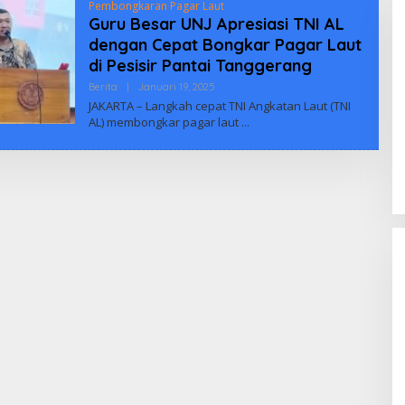
Pembongkaran Pagar Laut
Guru Besar UNJ Apresiasi TNI AL
dengan Cepat Bongkar Pagar Laut
di Pesisir Pantai Tanggerang
Oleh
Berita
|
Januari 19, 2025
Biuus
JAKARTA – Langkah cepat TNI Angkatan Laut (TNI
Indonesia
AL) membongkar pagar laut