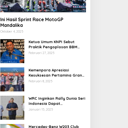
Ini Hasil Sprint Race MotoGP
Mandalika
Oktober 4, 2025
Ketua Umum KNPI Sebut
Praktik Pengoplosan BBM
Cederai Kepercayaan
Februari 27, 2025
Masyarakat
Kemenpora Apresiasi
Kesuksesan Pertamina Grand
Prix of Indonesia 2024
Februari 8, 2025
WRC Inginkan Rally Dunia Seri
Indonesia Dapat
Terselenggara 2026
Januari 15, 2025
Mendatang
Mercedes-Benz W203 Club