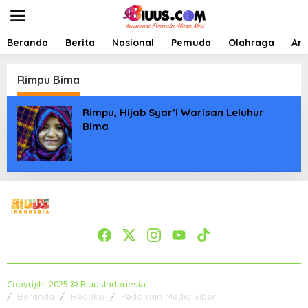
L
e
w
a
Beranda
Berita
Nasional
Pemuda
Olahraga
Art
t
i
k
Rimpu Bima
e
k
Rimpu, Hijab Syar’i Warisan Leluhur
o
Bima
n
t
e
n
Copyright 2025 © BiuusIndonesia
Beranda
Redaksi
Pedoman Media Siber