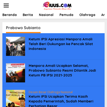
L
e
w
a
Beranda
Berita
Nasional
Pemuda
Olahraga
Art
t
i
k
Prabowo Subianto
e
k
Ketum IPSI Apresiasi Menpora Amali
o
Telah Beri Dukungan ke Pencak Silat
n
Indonesia
t
e
n
Menpora Amali Ucapkan Selamat,
Prabowo Subianto Resmi Dilantik Jadi
Ketum PB IPSI 2021-2025
Desain Besar Olahraga Nasional
Ketum IPSI Ucapkan Terima Kasih
Kepada Pemerintah, Sudah Memberi
Perhatian Besar