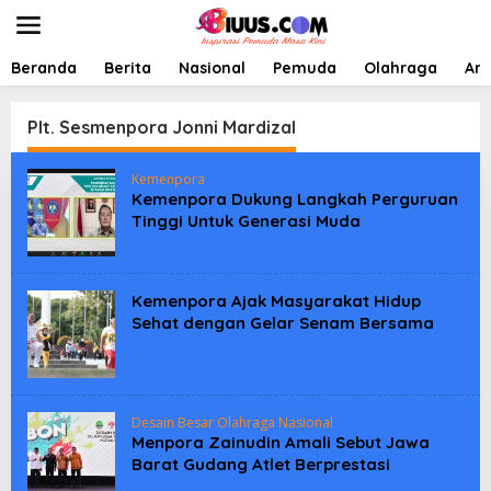
L
e
w
a
Beranda
Berita
Nasional
Pemuda
Olahraga
Art
t
i
k
Plt. Sesmenpora Jonni Mardizal
e
k
Kemenpora
o
Kemenpora Dukung Langkah Perguruan
n
Tinggi Untuk Generasi Muda
t
e
n
Kemenpora Ajak Masyarakat Hidup
Sehat dengan Gelar Senam Bersama
Desain Besar Olahraga Nasional
Menpora Zainudin Amali Sebut Jawa
Barat Gudang Atlet Berprestasi