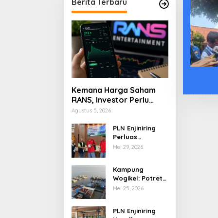
Berita Terbaru
Kemana Harga Saham
RANS, Investor Perlu
Cermati Fundamental
Agustus 5, 2026
dan Menghindari
Spekulasi Berlebihan
PLN Enjiniring
Perluas
Wawasan Siswa
Mei 29, 2026
SMK tentang
Tantangan
Kampung
Perubahan Iklim
Wogikel: Potret
Kehidupan
Mei 25, 2026
Pesisir di Ujung
Selatan Papua
PLN Enjiniring
yang Bertahan