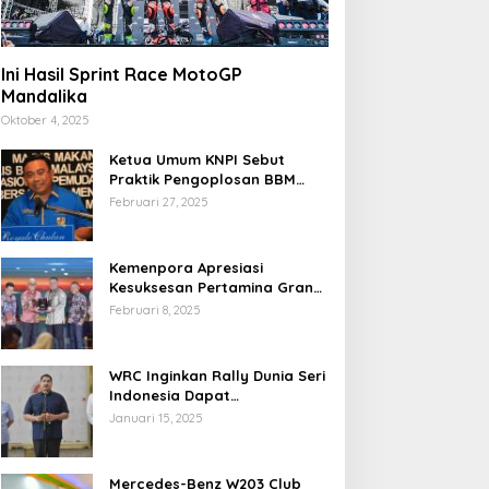
Ini Hasil Sprint Race MotoGP
Mandalika
Oktober 4, 2025
Ketua Umum KNPI Sebut
Praktik Pengoplosan BBM
Cederai Kepercayaan
Februari 27, 2025
Masyarakat
Kemenpora Apresiasi
Kesuksesan Pertamina Grand
Prix of Indonesia 2024
Februari 8, 2025
WRC Inginkan Rally Dunia Seri
Indonesia Dapat
Terselenggara 2026
Januari 15, 2025
Mendatang
Mercedes-Benz W203 Club