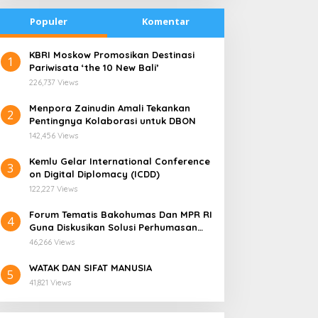
Populer
Komentar
​KBRI Moskow Promosikan Destinasi
1
Pariwisata ‘the 10 New Bali’
226,737 Views
​Menpora Zainudin Amali Tekankan
2
Pentingnya Kolaborasi untuk DBON
142,456 Views
​Kemlu Gelar International Conference
3
on Digital Diplomacy (ICDD)
122,227 Views
Forum Tematis Bakohumas Dan MPR RI
4
Guna Diskusikan Solusi Perhumasan
radisi Bakar Batu di
Kemana Harga Saham
Juga Tuk Perkuat Lembaga Masing –
apua Menjadi Simbol
RANS, Investor Perlu
46,266 Views
Masing
erdamaian
Cermati Fundamental dan
WATAK DAN SIFAT MANUSIA
Menghindari Spekulasi
5
41,821 Views
Berlebihan