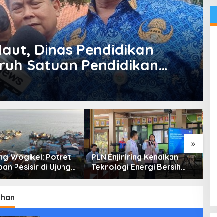
aut, Dinas Pendidikan
ruh Satuan Pendidikan
n Study tour Luar Sekolah
»
g Wogikel: Potret
PLN Enjiniring Kenalkan
T
an Pesisir di Ujung
Teknologi Energi Bersih
P
n Papua yang
kepada Pelajar Jakarta
P
an di Tengah
atasan
ahan