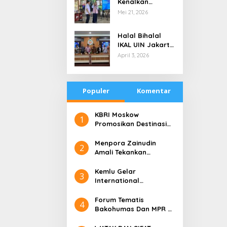
Kenalkan
di Tengah
Teknologi Energi
Mei 21, 2026
Keterbatasan
Bersih kepada
Pelajar Jakarta
Halal Bihalal
IKAL UIN Jakarta
NTB, Alumni UIN
April 3, 2026
Jakarta Adalah
Aset Strategis
Populer
Komentar
​KBRI Moskow
1
Promosikan Destinasi
Pariwisata ‘the 10 New
Bali’
​Menpora Zainudin
2
Amali Tekankan
Pentingnya Kolaborasi
untuk DBON
​Kemlu Gelar
3
International
Conference on Digital
Diplomacy (ICDD)
Forum Tematis
4
Bakohumas Dan MPR RI
Guna Diskusikan Solusi
Perhumasan Juga Tuk