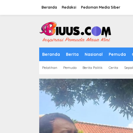
Lewati
ke
Beranda
Redaksi
Pedoman Media Siber
konten
tutup
Beranda
Berita
Nasional
Pemuda
Pelatihan
Pemuda
Berita Politik
Cerita
Sepa