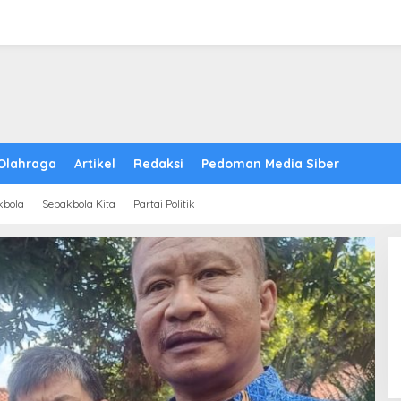
Olahraga
Artikel
Redaksi
Pedoman Media Siber
kbola
Sepakbola Kita
Partai Politik