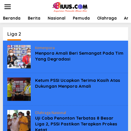
L
e
w
a
Beranda
Berita
Nasional
Pemuda
Olahraga
Art
t
i
k
Liga 2
e
k
Kemenpora
o
Menpora Amali Beri Semangat Pada Tim
n
Yang Degradasi
t
e
n
Ketum PSSI Ucapkan Terima Kasih Atas
Dukungan Menpora Amali
Olahraga Nasional
Uji Coba Penonton Terbatas 8 Besar
Liga 2, PSSI Pastikan Terapkan Prokes
Ketat