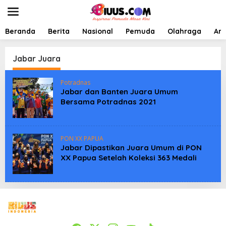
L
e
w
a
Beranda
Berita
Nasional
Pemuda
Olahraga
Art
t
i
k
Jabar Juara
e
k
Potradnas
o
Jabar dan Banten Juara Umum
n
Bersama Potradnas 2021
t
e
n
PON XX PAPUA
Jabar Dipastikan Juara Umum di PON
XX Papua Setelah Koleksi 363 Medali