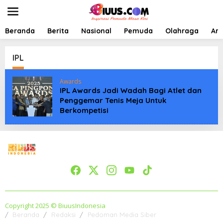
L
e
w
a
Beranda
Berita
Nasional
Pemuda
Olahraga
Art
t
i
k
IPL
e
k
Awards
o
IPL Awards Jadi Wadah Bagi Atlet dan
n
Penggemar Tenis Meja Untuk
t
Berkompetisi
e
n
Copyright 2025 © BiuusIndonesia
Beranda
Redaksi
Pedoman Media Siber