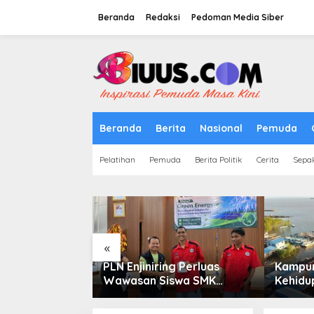
Lewati
ke
Beranda
Redaksi
Pedoman Media Siber
konten
tutup
Beranda
Berita
Nasional
Pemuda
Pelatihan
Pemuda
Berita Politik
Cerita
Sepa
«
ga Saham
PLN Enjiniring Perluas
Kampun
or Perlu
Wawasan Siswa SMK
Kehidup
damental dan
tentang Tantangan
Selata
 Spekulasi
Perubahan Iklim
Bertah