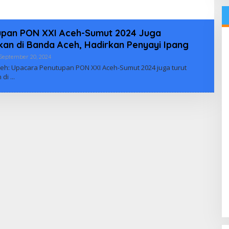
atasan
upan PON XXI Aceh-Sumut 2024 Juga
kan di Banda Aceh, Hadirkan Penyayi Ipang
Oleh
September 20, 2024
Biuus
eh: Upacara Penutupan PON XXI Aceh-Sumut 2024 juga turut
Indonesia
n di