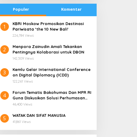
Berlebihan
Populer
Komentar
​KBRI Moskow Promosikan Destinasi
1
Pariwisata ‘the 10 New Bali’
226,784 Views
​Menpora Zainudin Amali Tekankan
2
Pentingnya Kolaborasi untuk DBON
142,509 Views
​Kemlu Gelar International Conference
3
on Digital Diplomacy (ICDD)
122,261 Views
Forum Tematis Bakohumas Dan MPR RI
4
Guna Diskusikan Solusi Perhumasan
Juga Tuk Perkuat Lembaga Masing –
46,400 Views
Masing
WATAK DAN SIFAT MANUSIA
5
41,861 Views