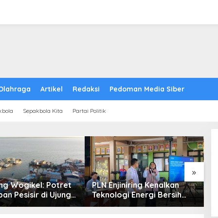
Olahraga
Artikel
Redaksi
Pedoman Media Siber
kbola
Sepakbola Kita
Partai Politik
»
g Wogikel: Potret
PLN Enjiniring Kenalkan
T
an Pesisir di Ujung
Teknologi Energi Bersih
P
n Papua yang
kepada Pelajar Jakarta
P
an di Tengah