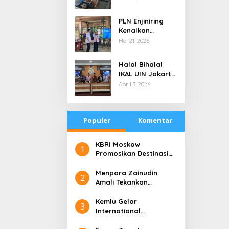
Pesisir di Ujung
Selatan Papua
PLN Enjiniring
yang Bertahan
Kenalkan
di Tengah
Teknologi Energi
Mei 21, 2026
Keterbatasan
Bersih kepada
Pelajar Jakarta
Halal Bihalal
IKAL UIN Jakarta
NTB, Alumni UIN
April 3, 2026
Jakarta Adalah
Aset Strategis
Populer
Komentar
​KBRI Moskow
1
Promosikan Destinasi
Pariwisata ‘the 10 New
Bali’
​Menpora Zainudin
2
Amali Tekankan
Pentingnya Kolaborasi
untuk DBON
​Kemlu Gelar
3
International
Conference on Digital