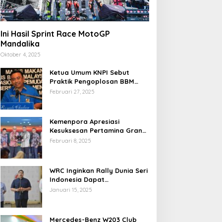
Ini Hasil Sprint Race MotoGP
Mandalika
Oktober 4, 2025
Ketua Umum KNPI Sebut
Praktik Pengoplosan BBM
Cederai Kepercayaan
Februari 27, 2025
Masyarakat
Kemenpora Apresiasi
Kesuksesan Pertamina Grand
Prix of Indonesia 2024
Februari 8, 2025
WRC Inginkan Rally Dunia Seri
Indonesia Dapat
Terselenggara 2026
Januari 15, 2025
Mendatang
Mercedes-Benz W203 Club