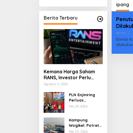
Keterb
ipang
Berita Terbaru
Penut
Dilaku
Berita
|
Banda Ac
dilakuka
Kemana Harga Saham
RANS, Investor Perlu
Cermati Fundamental
Agustus 5, 2026
dan Menghindari
Spekulasi Berlebihan
PLN Enjiniring
Perluas
Wawasan Siswa
Mei 29, 2026
SMK tentang
Tantangan
Kampung
Perubahan Iklim
Wogikel: Potret
Kehidupan
Mei 25, 2026