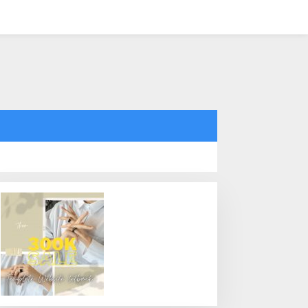
tutup
radisi Bakar Batu di
Kemana Harga Saham
apua Menjadi Simbol
RANS, Investor Perlu
erdamaian
Cermati Fundamental dan
Menghindari Spekulasi