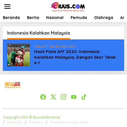
L
e
w
a
Beranda
Berita
Nasional
Pemuda
Olahraga
Art
t
i
k
Indonesia Kalahkan Malaysia
e
k
Piala AFF Suzuki Cup 2020
o
Hasil Piala AFF 2020: Indonesia
n
Kalahkan Malaysia, Dengan Skor Telak
t
4-1
e
n
Copyright 2025 © BiuusIndonesia
Beranda
Redaksi
Pedoman Media Siber