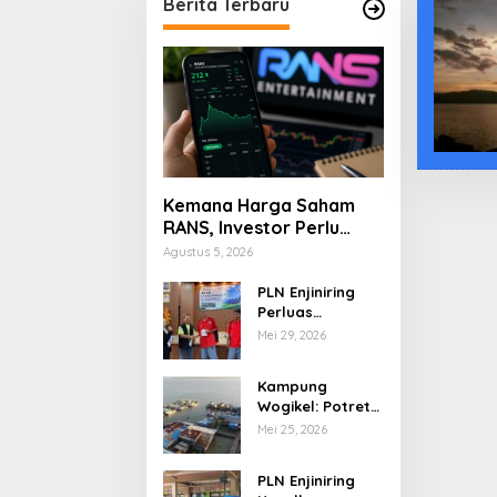
Berita Terbaru
Kemana Harga Saham
RANS, Investor Perlu
Cermati Fundamental
Agustus 5, 2026
dan Menghindari
Spekulasi Berlebihan
PLN Enjiniring
Perluas
Wawasan Siswa
Mei 29, 2026
SMK tentang
Tantangan
Kampung
Perubahan Iklim
Wogikel: Potret
Kehidupan
Mei 25, 2026
Pesisir di Ujung
Selatan Papua
PLN Enjiniring
yang Bertahan