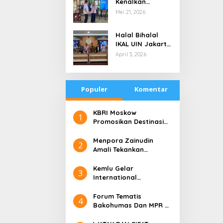
Kenalkan
di Tengah
Teknologi Energi
Mei 21, 2026
Keterbatasan
Bersih kepada
Pelajar Jakarta
Halal Bihalal
IKAL UIN Jakarta
NTB, Alumni UIN
April 3, 2026
Jakarta Adalah
Aset Strategis
Populer
Komentar
​KBRI Moskow
1
Promosikan Destinasi
Pariwisata ‘the 10 New
Bali’
​Menpora Zainudin
2
Amali Tekankan
Pentingnya Kolaborasi
untuk DBON
​Kemlu Gelar
3
International
Conference on Digital
Diplomacy (ICDD)
Forum Tematis
4
Bakohumas Dan MPR RI
Guna Diskusikan Solusi
Perhumasan Juga Tuk