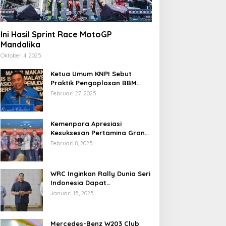
Ini Hasil Sprint Race MotoGP
Mandalika
Oktober 4, 2025
Ketua Umum KNPI Sebut
Praktik Pengoplosan BBM
Cederai Kepercayaan
Februari 27, 2025
Masyarakat
Kemenpora Apresiasi
Kesuksesan Pertamina Grand
Prix of Indonesia 2024
Februari 8, 2025
WRC Inginkan Rally Dunia Seri
Indonesia Dapat
Terselenggara 2026
Januari 15, 2025
Mendatang
Mercedes-Benz W203 Club