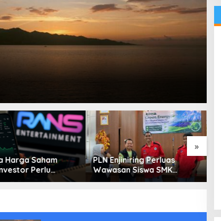
»
a Harga Saham
PLN Enjiniring Perluas
K
nvestor Perlu
Wawasan Siswa SMK
K
i Fundamental dan
tentang Tantangan
S
ndari Spekulasi
Perubahan Iklim
B
ihan
K