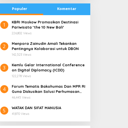
Populer
Komentar
​KBRI Moskow Promosikan Destinasi
1
Pariwisata ‘the 10 New Bali’
226,802 Views
​Menpora Zainudin Amali Tekankan
2
Pentingnya Kolaborasi untuk DBON
142,523 Views
​Kemlu Gelar International Conference
3
on Digital Diplomacy (ICDD)
122,278 Views
Forum Tematis Bakohumas Dan MPR RI
4
Guna Diskusikan Solusi Perhumasan
ampung Wogikel: Potret
PLN Enjiniring Kenalkan
Juga Tuk Perkuat Lembaga Masing –
ehidupan Pesisir di Ujung
Teknologi Energi Bersih
46,445 Views
Masing
elatan Papua yang
kepada Pelajar Jakarta
WATAK DAN SIFAT MANUSIA
ertahan di Tengah
5
41,870 Views
eterbatasan