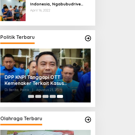
Indonesia, Ngabubudrive
Ramadhan 2022
April 16, 2022
Politik Terbaru
DPP KNPI Tanggapi OTT
Kemenaker Terkait Kasus
Pemerasan dan Korupsi
Di Berita, Politik
|
Agustus 23, 2025
Olahraga Terbaru