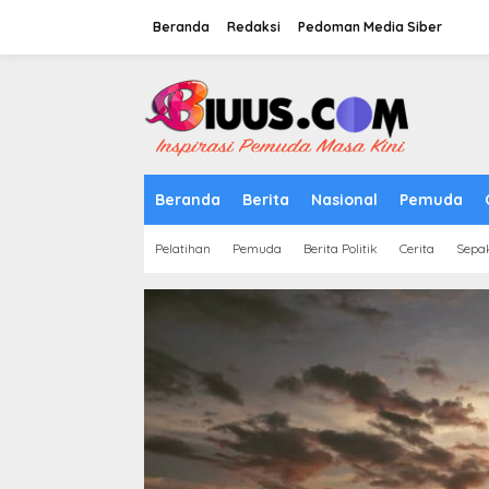
Lewati
ke
Beranda
Redaksi
Pedoman Media Siber
konten
tutup
Beranda
Berita
Nasional
Pemuda
Pelatihan
Pemuda
Berita Politik
Cerita
Sepa